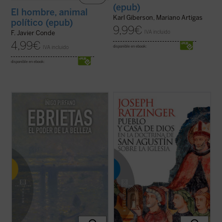
(epub)
El hombre, animal
Karl Giberson, Mariano Artigas
político (epub)
9,99
€
IVA incluido
F. Javier Conde
4,99
€
IVA incluido
disponible en ebook:
disponible en ebook:
Cuando un filósofo escribe sobre estética,
El concepto de pueblo de Dios en la
el resultado constituye en no pocos casos
eclesiología de Agustín de Hipona es el
un ejercicio de admirable erudición que no
concepto central de este libro, redactado
consigue penetrar en la naturaleza de la
como tesis doctoral por Joseph Ratzinger
creación poética. Y al revés; si un artista se
y que supuso su brillante entrada en el
lanza a la difícil tarea ...
(ver ficha)
mundo de la investigación teológica. En ...
(ver ficha)