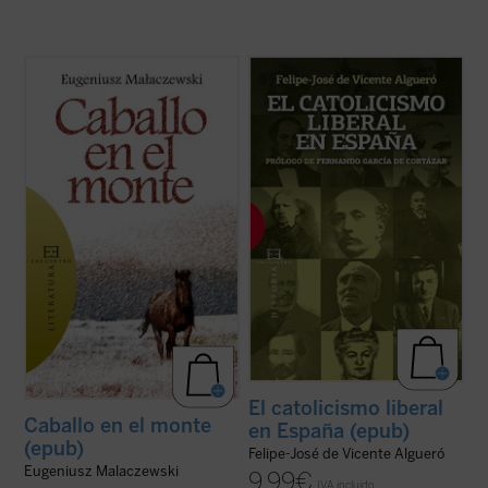
¿Cuánto dolor puede soportar un hombre?
«Una sesgada visión del XIX español tiende
El protagonista de esta historia, como si
a entender esta historia como un
fuera un nuevo santo Job, se hunde en las
enfrentamiento entre liberales,
profundidades más insondables del
modernizadores, y católicos,
sufrimiento humano. La guerra es la pena
reaccionarios. Esta visión es falsa: desde el
con que la humanidad sufriente se castiga
catolicismo militante, explícito y
a sí ...
(ver ficha)
convencido de los autores ...
(ver ficha)
El catolicismo liberal
Caballo en el monte
en España (epub)
(epub)
Felipe-José de Vicente Algueró
Eugeniusz Malaczewski
9,99
€
IVA incluido