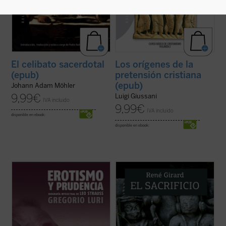
El celibato sacerdotal
Los orígenes de la
(epub)
pretensión cristiana
(epub)
Johann Adam Möhler
9,99
€
Luigi Giussani
IVA incluido
9,99
€
IVA incluido
disponible en ebook:
disponible en ebook:
¿Quién era Leo Strauss y qué decía
El sacrificio está en el origen de la cultura
exactamente? Hay quienes se jactan de
humana. El griego queda a oscuras, los
haber descubierto el «indiscutible carácter
vedas se acercan a su desvelamiento, pero
falocrático» de su filosofía, quienes lo ven
sólo el cristianismo lo pone en evidencia y
como el constructor moderno del «mito de
lo desamortiza. Y, con esta acción
la tradición» y quienes alimentan ...
(ver
desmitificadora, deja también en ...
(ver
ficha)
ficha)