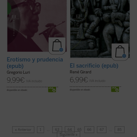
Erotismo y prudencia
El sacrificio (epub)
(epub)
René Girard
Gregorio Luri
6,99
€
9,99
€
IVA incluido
IVA incluido
disponible en ebook:
disponible en ebook:
« Anterior
1
…
63
64
65
66
67
…
85
Siguiente »