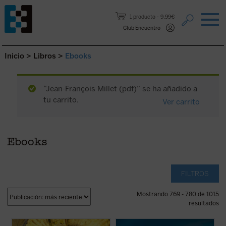
Saltar al contenido.
1 producto
9,99€
Club Encuentro
Inicio
>
Libros
>
Ebooks
“Jean-François Millet (pdf)” se ha añadido a
tu carrito.
Ver carrito
Ebooks
FILTROS
Mostrando 769 - 780 de 1015
resultados