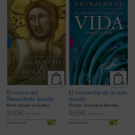
«Una obra sólida sobre el Concilio y un
¿Qué concepto tenemos del ser humano
estimulante de la vida cristiana». Con estas
como ente biológico? ¿Cómo pudo la
palabras describe Henri de Lubac
El Rostro
evolución generar un ser consciente y
del Resucitado
, volumen con el que Marie-
ético a partir de unas bestias instintivas y
Josep Le Guillou, perito en el Concilio
egoístas? ¿Por qué le atribuimos al ser
Vaticano II y uno de los ...
(ver ficha)
humano el mayor valor y dignidad entre los
...
(ver ficha)
El rostro del
El manantial de la vida
Resucitado (epub)
(epub)
Marie-Joseph Le Guillou
Nicolás Jouve de la Barreda
9,99
€
9,99
€
IVA incluido
IVA incluido
disponible en ebook:
disponible en ebook: