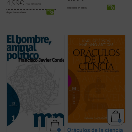
4,99
€
IVA incluido
disponible en ebook:
disponible en ebook:
El proceso reduccionista al que se ha visto
La ciencia forma parte de nuestra
sometida la política, convertida en una pura
compresión contemporánea del mundo y
relación de poder, se ha solapado
de nuestra esperanza en el futuro. Para
paradójicamente con una Sociedad
algunos ha desplazado a la religión, y los
despolitizada
y un Estado
desapoderado
.
creyentes deben afrontar los desafíos
También con la perversa ...
(ver ficha)
planteados por la ciencia. Sin embargo,
pocos tienen ...
(ver ficha)
Oráculos de la ciencia