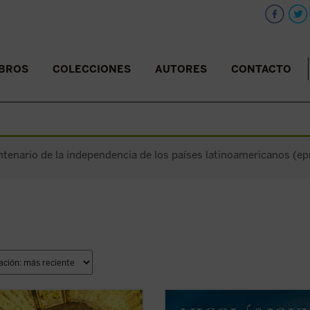
IBROS
COLECCIONES
AUTORES
CONTACTO
ntenario de la independencia de los países latinoamericanos (epu
bra sólida sobre el Concilio y un
¿Qué concepto tenemos del ser h