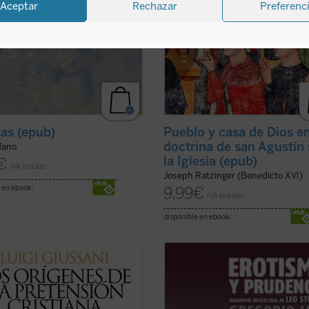
Aceptar
Rechazar
Preferenc
tas (epub)
Pueblo y casa de Dios en
doctrina de san Agustín
rfano
la Iglesia (epub)
€
IVA incluido
Joseph Ratzinger (Benedicto XVI)
 en ebook:
9,99
€
IVA incluido
disponible en ebook:
ibro se propone poner frente al
¿Quién era Leo Strauss y qué decí
 lo que pretende ser la hipótesis
exactamente? Hay quienes se jact
na.
haber descubierto el «indiscutible
te objeto, después de haber
carácter falocrático» de su filosofía