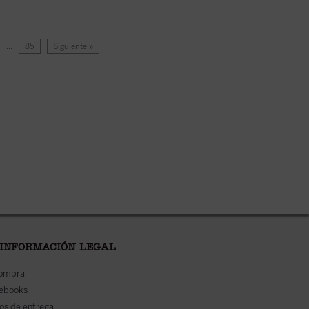
…
85
Siguiente »
 INFORMACIÓN LEGAL
compra
 ebooks
os de entrega