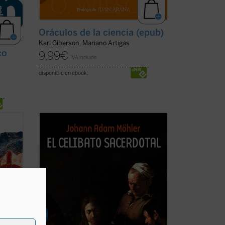
Oráculos de la ciencia (epub)
Karl Giberson, Mariano Artigas
co
9,99
€
IVA incluido
disponible en ebook:
a
Este libro, traducido por primera vez al
s el
castellano en una cuidada edición con
dactado
introducción y notas, recoge las
reflexiones útiles y apasionantes de
Möhler sobre el celibato de los
ación
sacerdotes católicos. Aunque se publicó
originalmente en ...
(ver ficha)