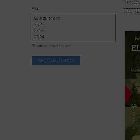
9,99
Año
disponible
«Una s
tiende
(Puede seleccionar varias)
enfren
modern
reacci
el cato
conven