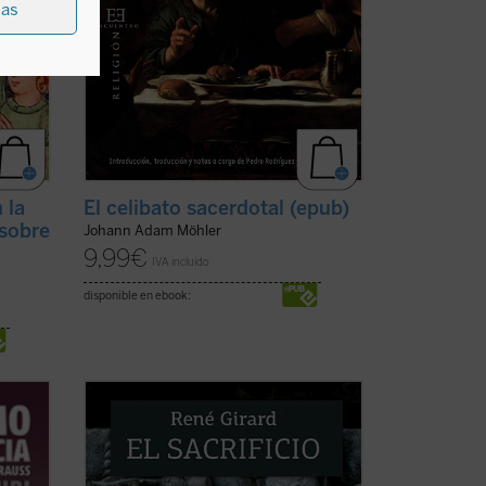
ias
 la
El celibato sacerdotal (epub)
 sobre
Johann Adam Möhler
9,99
€
IVA incluido
disponible en ebook:
a
El sacrificio está en el origen de la
an de
cultura humana. El griego queda a
oscuras, los vedas se acercan a su
,
desvelamiento, pero sólo el cristianismo