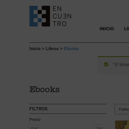
SALTAR AL CONTENIDO.
INICIO
L
Inicio
>
Libros
>
Ebooks
“El bice
Ebooks
FILTROS
Precio
«Una o