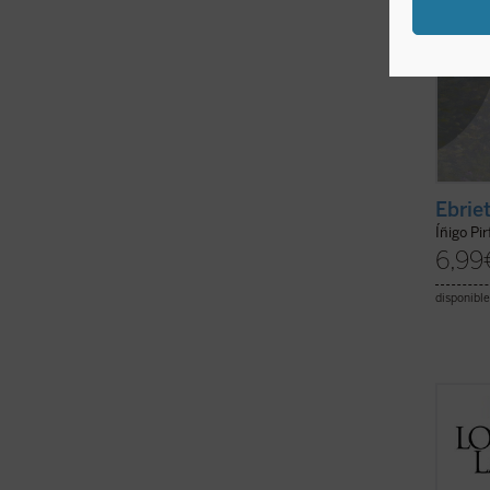
Ebrie
Íñigo Pi
6,99
disponible
Este l
lector
cristia
Con es