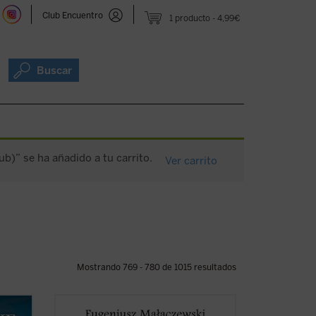
Club Encuentro
1 producto
4,99€
Buscar
b)” se ha añadido a tu carrito.
Ver carrito
Mostrando 769 - 780 de 1015 resultados
umano
¿Cuánto dolor puede soportar un