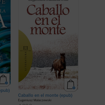
la
hombre? El protagonista de esta
e y
historia, como si fuera un nuevo santo
ntivas
Job, se hunde en las profundidades más
al ser
insondables del sufrimiento humano. La
entre
guerra es la pena con que la humanidad
sufriente se castiga a sí ...
(ver ficha)
(epub)
Caballo en el monte (epub)
Eugeniusz Malaczewski