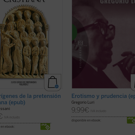
do algunas de las actitudes más
quienes lo ven como el constructor
icativas que ha tenido la creatividad
moderno del «mito de la tradición»
 para entrar en relación con ...
quienes alimentan ...
(ver ficha)
icha)
Erotismo y prudencia (e
rígenes de la pretensión
iana (epub)
Gregorio Luri
9,99
€
ussani
IVA incluido
€
IVA incluido
disponible en ebook:
 en ebook: