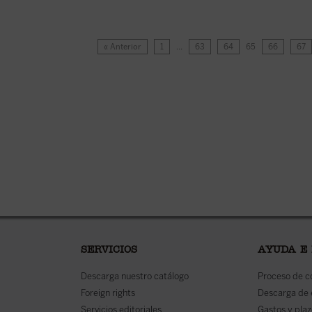
« Anterior
1
…
63
64
65
66
67
SERVICIOS
AYUDA E
Descarga nuestro catálogo
Proceso de 
Foreign rights
Descarga de
Servicios editoriales
Gastos y plaz