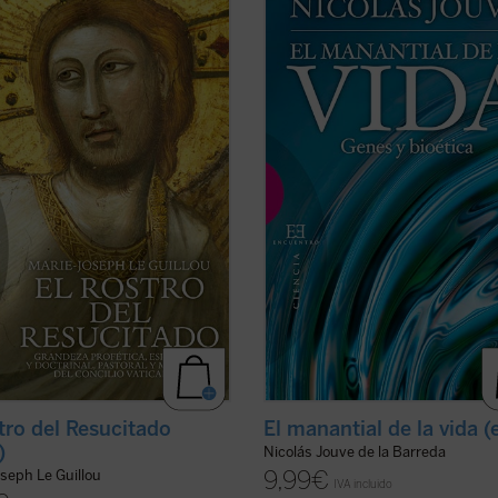
lante de la vida cristiana». Con
como ente biológico? ¿Cómo pudo 
palabras describe Henri de Lubac
evolución generar un ser conscient
tro del Resucitado
, volumen con el
ético a partir de unas bestias insti
rie-Josep Le Guillou, perito en el
y egoístas? ¿Por qué le atribuimos 
o Vaticano II y uno de los ...
(ver
humano el mayor valor y dignidad 
los ...
(ver ficha)
stro del Resucitado
El manantial de la vida 
)
Nicolás Jouve de la Barreda
9,99
€
seph Le Guillou
IVA incluido