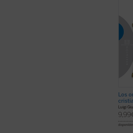
indica
signif
humana
(ver f
Los o
crist
Luigi Gi
9,99
disponible