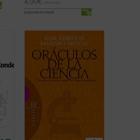
4,99
€
IVA incluido
disponible en ebook:
ha
La ciencia forma parte de nuestra
da en
compresión contemporánea del mundo y
de nuestra esperanza en el futuro. Para
algunos ha desplazado a la religión, y los
o
creyentes deben afrontar los desafíos
versa
planteados por la ciencia. Sin embargo,
pocos tienen ...
(ver ficha)