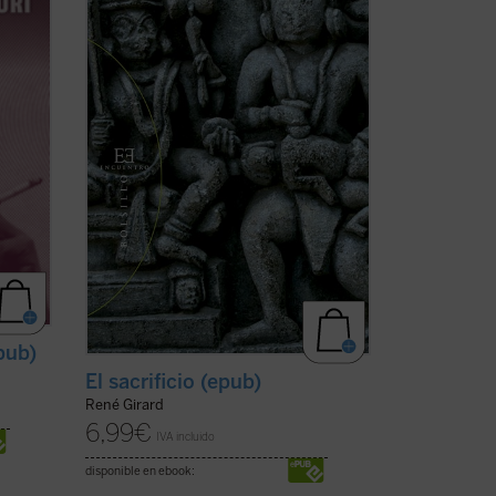
lo pone en evidencia y lo desamortiza. Y,
 y
con esta acción desmitificadora, deja
también en ...
(ver ficha)
pub)
El sacrificio (epub)
René Girard
6,99
€
IVA incluido
disponible en ebook: