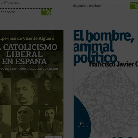
€
IVA incluido
disponible en ebook:
 en ebook:
esgada visión del XIX español
El proceso reduccionista al que se 
 a entender esta historia como un
visto sometida la política, converti
tamiento entre liberales,
una pura relación de poder, se ha
izadores, y católicos,
solapado paradójicamente con una
onarios. Esta visión es falsa: desde
Sociedad
despolitizada
y un Estad
licismo militante, explícito y
desapoderado
. También con la per
cido de los autores ...
(ver ficha)
...
(ver ficha)