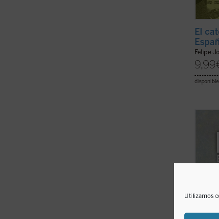
El cat
Españ
Felipe-J
9,99
disponible
Cuando
estéti
pocos 
erudic
natura
revés; 
tarea .
Utilizamos c