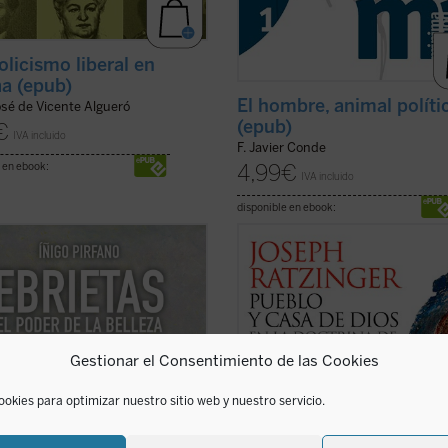
olicismo liberal en
a (epub)
El hombre, animal políti
osé de Vicente Algueró
(epub)
€
IVA incluido
F. Javier Conde
4,99
€
 en ebook:
IVA incluido
disponible en ebook:
 un filósofo escribe sobre
El concepto de pueblo de Dios en l
ca, el resultado constituye en no
eclesiología de Agustín de Hipona e
casos un ejercicio de admirable
concepto central de este libro, re
ión que no consigue penetrar en la
como tesis doctoral por Joseph
leza de la creación poética. Y al
Ratzinger y que supuso su brillante
si un artista se lanza a la difícil
entrada en el mundo de la investig
Gestionar el Consentimiento de las Cookies
..
(ver ficha)
teológica. En ...
(ver ficha)
ookies para optimizar nuestro sitio web y nuestro servicio.