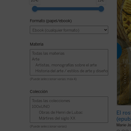
10€
11€
estimu
estas 
El Ros
Formato (papel/ebook)
que Ma
Concili
ficha)
Materia
(Puede seleccionar varias: máx 4)
Colección
El ro
(epub
Marie-Jo
(Puede seleccionar varias)