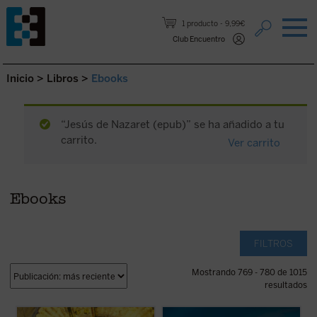
Saltar al contenido.
1 producto
9,99€
Club Encuentro
Inicio
>
Libros
>
Ebooks
“Jesús de Nazaret (epub)” se ha añadido a tu
carrito.
Ver carrito
Ebooks
FILTROS
Mostrando 769 - 780 de 1015
resultados