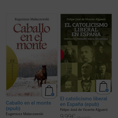
¿Cuánto dolor puede soportar un hombre?
«Una sesgada visión del XIX español tiende
El protagonista de esta historia, como si
a entender esta historia como un
fuera un nuevo santo Job, se hunde en las
enfrentamiento entre liberales,
profundidades más insondables del
modernizadores, y católicos,
sufrimiento humano. La guerra es la pena
reaccionarios. Esta visión es falsa: desde el
con que la humanidad sufriente se castiga
catolicismo militante, explícito y
a sí ...
(ver ficha)
convencido de los autores ...
(ver ficha)
El catolicismo liberal
Caballo en el monte
en España (epub)
(epub)
Felipe-José de Vicente Algueró
Eugeniusz Malaczewski
9,99
€
IVA incluido