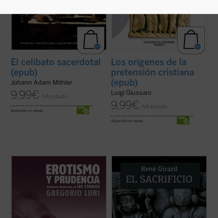
El celibato sacerdotal
Los orígenes de la
(epub)
pretensión cristiana
(epub)
Johann Adam Möhler
9,99
€
Luigi Giussani
IVA incluido
9,99
€
IVA incluido
disponible en ebook:
disponible en ebook:
¿Quién era Leo Strauss y qué decía
El sacrificio está en el origen de la cultura
exactamente? Hay quienes se jactan de
humana. El griego queda a oscuras, los
haber descubierto el «indiscutible carácter
vedas se acercan a su desvelamiento, pero
falocrático» de su filosofía, quienes lo ven
sólo el cristianismo lo pone en evidencia y
como el constructor moderno del «mito de
lo desamortiza. Y, con esta acción
la tradición» y quienes alimentan ...
(ver
desmitificadora, deja también en ...
(ver
ficha)
ficha)