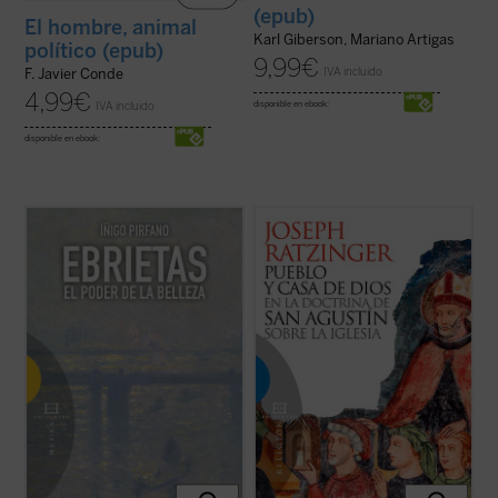
(epub)
El hombre, animal
Karl Giberson, Mariano Artigas
político (epub)
9,99
€
IVA incluido
F. Javier Conde
4,99
€
IVA incluido
disponible en ebook:
disponible en ebook:
Cuando un filósofo escribe sobre estética,
El concepto de pueblo de Dios en la
el resultado constituye en no pocos casos
eclesiología de Agustín de Hipona es el
un ejercicio de admirable erudición que no
concepto central de este libro, redactado
consigue penetrar en la naturaleza de la
como tesis doctoral por Joseph Ratzinger
creación poética. Y al revés; si un artista se
y que supuso su brillante entrada en el
lanza a la difícil tarea ...
(ver ficha)
mundo de la investigación teológica. En ...
(ver ficha)