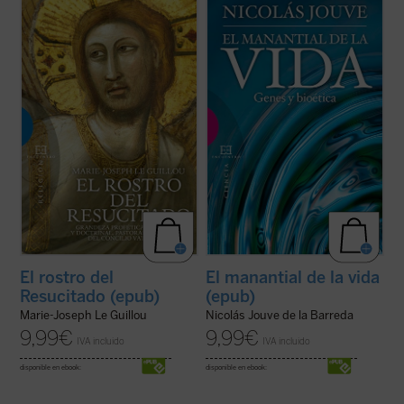
«Una obra sólida sobre el Concilio y un
¿Qué concepto tenemos del ser humano
estimulante de la vida cristiana». Con estas
como ente biológico? ¿Cómo pudo la
palabras describe Henri de Lubac
El Rostro
evolución generar un ser consciente y
del Resucitado
, volumen con el que Marie-
ético a partir de unas bestias instintivas y
Josep Le Guillou, perito en el Concilio
egoístas? ¿Por qué le atribuimos al ser
Vaticano II y uno de los ...
(ver ficha)
humano el mayor valor y dignidad entre los
...
(ver ficha)
El rostro del
El manantial de la vida
Resucitado (epub)
(epub)
Marie-Joseph Le Guillou
Nicolás Jouve de la Barreda
9,99
€
9,99
€
IVA incluido
IVA incluido
disponible en ebook:
disponible en ebook: