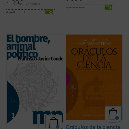
4,99
€
IVA incluido
disponible en ebook:
disponible en ebook:
El proceso reduccionista al que se ha visto
La ciencia forma parte de nuestra
sometida la política, convertida en una pura
compresión contemporánea del mundo y
relación de poder, se ha solapado
de nuestra esperanza en el futuro. Para
paradójicamente con una Sociedad
algunos ha desplazado a la religión, y los
despolitizada
y un Estado
desapoderado
.
creyentes deben afrontar los desafíos
También con la perversa ...
(ver ficha)
planteados por la ciencia. Sin embargo,
pocos tienen ...
(ver ficha)
Oráculos de la ciencia