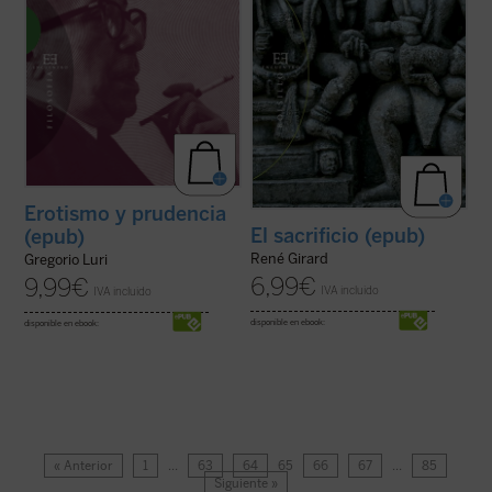
Erotismo y prudencia
El sacrificio (epub)
(epub)
René Girard
Gregorio Luri
6,99
€
9,99
€
IVA incluido
IVA incluido
disponible en ebook:
disponible en ebook:
« Anterior
1
…
63
64
65
66
67
…
85
Siguiente »