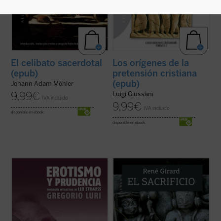
El celibato sacerdotal
Los orígenes de la
(epub)
pretensión cristiana
(epub)
Johann Adam Möhler
9,99
€
Luigi Giussani
IVA incluido
9,99
€
IVA incluido
disponible en ebook:
disponible en ebook:
¿Quién era Leo Strauss y qué decía
El sacrificio está en el origen de la cultura
exactamente? Hay quienes se jactan de
humana. El griego queda a oscuras, los
haber descubierto el «indiscutible carácter
vedas se acercan a su desvelamiento, pero
falocrático» de su filosofía, quienes lo ven
sólo el cristianismo lo pone en evidencia y
como el constructor moderno del «mito de
lo desamortiza. Y, con esta acción
la tradición» y quienes alimentan ...
(ver
desmitificadora, deja también en ...
(ver
ficha)
ficha)