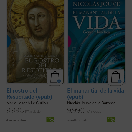
«Una obra sólida sobre el Concilio y un
¿Qué concepto tenemos del ser humano
estimulante de la vida cristiana». Con estas
como ente biológico? ¿Cómo pudo la
palabras describe Henri de Lubac
El Rostro
evolución generar un ser consciente y
del Resucitado
, volumen con el que Marie-
ético a partir de unas bestias instintivas y
Josep Le Guillou, perito en el Concilio
egoístas? ¿Por qué le atribuimos al ser
Vaticano II y uno de los ...
(ver ficha)
humano el mayor valor y dignidad entre los
...
(ver ficha)
El rostro del
El manantial de la vida
Resucitado (epub)
(epub)
Marie-Joseph Le Guillou
Nicolás Jouve de la Barreda
9,99
€
9,99
€
IVA incluido
IVA incluido
disponible en ebook:
disponible en ebook: