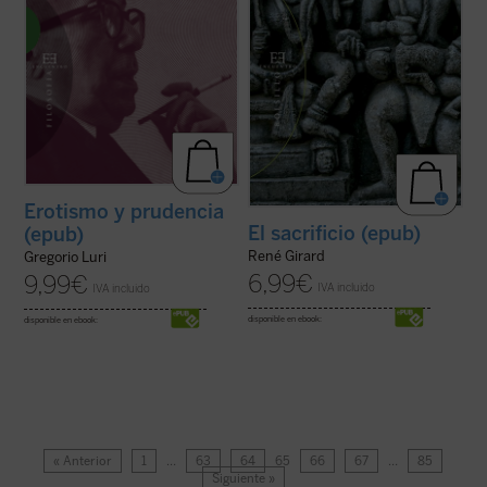
Erotismo y prudencia
El sacrificio (epub)
(epub)
René Girard
Gregorio Luri
6,99
€
9,99
€
IVA incluido
IVA incluido
disponible en ebook:
disponible en ebook:
« Anterior
1
…
63
64
65
66
67
…
85
Siguiente »