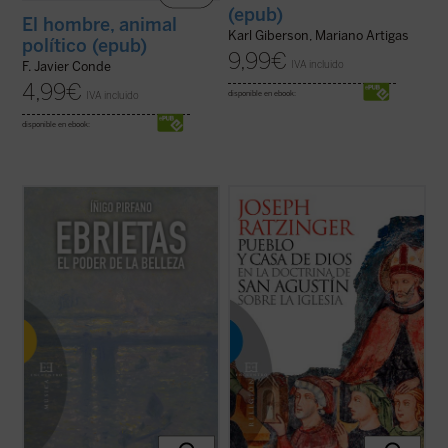
(epub)
El hombre, animal
Karl Giberson, Mariano Artigas
político (epub)
9,99
€
IVA incluido
F. Javier Conde
4,99
€
IVA incluido
disponible en ebook:
disponible en ebook:
Cuando un filósofo escribe sobre estética,
El concepto de pueblo de Dios en la
el resultado constituye en no pocos casos
eclesiología de Agustín de Hipona es el
un ejercicio de admirable erudición que no
concepto central de este libro, redactado
consigue penetrar en la naturaleza de la
como tesis doctoral por Joseph Ratzinger
creación poética. Y al revés; si un artista se
y que supuso su brillante entrada en el
lanza a la difícil tarea ...
(ver ficha)
mundo de la investigación teológica. En ...
(ver ficha)