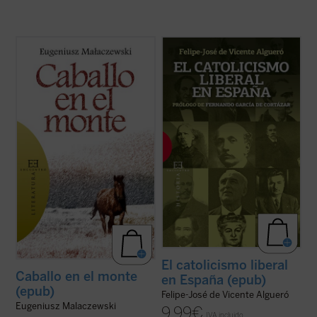
¿Cuánto dolor puede soportar un hombre?
«Una sesgada visión del XIX español tiende
El protagonista de esta historia, como si
a entender esta historia como un
fuera un nuevo santo Job, se hunde en las
enfrentamiento entre liberales,
profundidades más insondables del
modernizadores, y católicos,
sufrimiento humano. La guerra es la pena
reaccionarios. Esta visión es falsa: desde el
con que la humanidad sufriente se castiga
catolicismo militante, explícito y
a sí ...
(ver ficha)
convencido de los autores ...
(ver ficha)
El catolicismo liberal
Caballo en el monte
en España (epub)
(epub)
Felipe-José de Vicente Algueró
Eugeniusz Malaczewski
9,99
€
IVA incluido