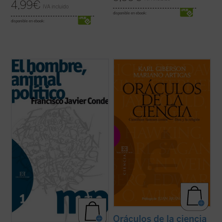
4,99
€
IVA incluido
disponible en ebook:
disponible en ebook:
El proceso reduccionista al que se ha visto
La ciencia forma parte de nuestra
sometida la política, convertida en una pura
compresión contemporánea del mundo y
relación de poder, se ha solapado
de nuestra esperanza en el futuro. Para
paradójicamente con una Sociedad
algunos ha desplazado a la religión, y los
despolitizada
y un Estado
desapoderado
.
creyentes deben afrontar los desafíos
También con la perversa ...
(ver ficha)
planteados por la ciencia. Sin embargo,
pocos tienen ...
(ver ficha)
Oráculos de la ciencia