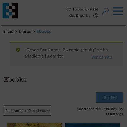
Saltar al contenido.
1 producto
9,99€
Club Encuentro
Inicio
>
Libros
>
Ebooks
“Desde Santurce a Bizancio (epub)” se ha
añadido a tu carrito.
Ver carrito
Ebooks
FILTROS
Mostrando 769 - 780 de 1015
resultados