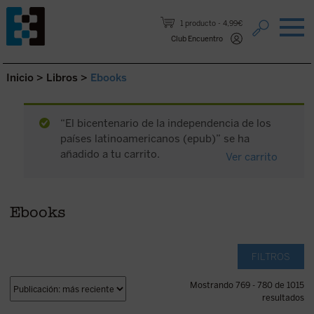
Saltar al contenido.
1 producto
4,99€
Club Encuentro
Inicio
>
Libros
>
Ebooks
“El bicentenario de la independencia de los
países latinoamericanos (epub)” se ha
añadido a tu carrito.
Ver carrito
Ebooks
FILTROS
Mostrando 769 - 780 de 1015
resultados