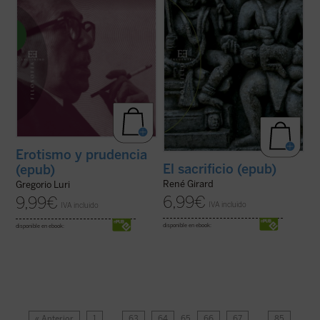
Erotismo y prudencia
El sacrificio (epub)
(epub)
René Girard
Gregorio Luri
6,99
€
9,99
€
IVA incluido
IVA incluido
disponible en ebook:
disponible en ebook:
« Anterior
1
…
63
64
65
66
67
…
85