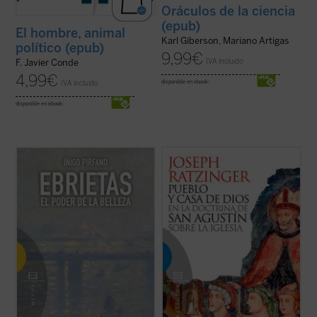
Oráculos de la ciencia
(epub)
El hombre, animal
Karl Giberson, Mariano Artigas
político (epub)
9,99
€
IVA incluido
F. Javier Conde
4,99
€
IVA incluido
disponible en ebook:
disponible en ebook:
Cuando un filósofo escribe sobre estética,
El concepto de pueblo de Dios en la
el resultado constituye en no pocos casos
eclesiología de Agustín de Hipona es el
un ejercicio de admirable erudición que no
concepto central de este libro, redactado
consigue penetrar en la naturaleza de la
como tesis doctoral por Joseph Ratzinger
creación poética. Y al revés; si un artista se
y que supuso su brillante entrada en el
lanza a la difícil tarea ...
(ver ficha)
mundo de la investigación teológica. En ...
(ver ficha)