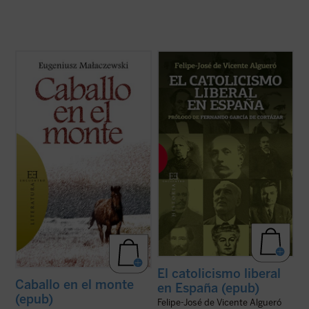
¿Cuánto dolor puede soportar un hombre?
«Una sesgada visión del XIX español tiende
El protagonista de esta historia, como si
a entender esta historia como un
fuera un nuevo santo Job, se hunde en las
enfrentamiento entre liberales,
profundidades más insondables del
modernizadores, y católicos,
sufrimiento humano. La guerra es la pena
reaccionarios. Esta visión es falsa: desde el
con que la humanidad sufriente se castiga
catolicismo militante, explícito y
a sí ...
(ver ficha)
convencido de los autores ...
(ver ficha)
El catolicismo liberal
Caballo en el monte
en España (epub)
(epub)
Felipe-José de Vicente Algueró