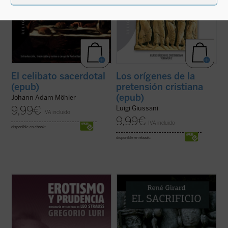
El celibato sacerdotal
Los orígenes de la
(epub)
pretensión cristiana
(epub)
Johann Adam Möhler
9,99
€
Luigi Giussani
IVA incluido
9,99
€
IVA incluido
disponible en ebook:
disponible en ebook:
¿Quién era Leo Strauss y qué decía
El sacrificio está en el origen de la cultura
exactamente? Hay quienes se jactan de
humana. El griego queda a oscuras, los
haber descubierto el «indiscutible carácter
vedas se acercan a su desvelamiento, pero
falocrático» de su filosofía, quienes lo ven
sólo el cristianismo lo pone en evidencia y
como el constructor moderno del «mito de
lo desamortiza. Y, con esta acción
la tradición» y quienes alimentan ...
(ver
desmitificadora, deja también en ...
(ver
ficha)
ficha)