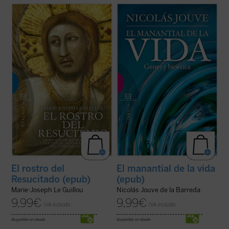
«Una obra sólida sobre el Concilio y un
¿Qué concepto tenemos del ser humano
estimulante de la vida cristiana». Con estas
como ente biológico? ¿Cómo pudo la
palabras describe Henri de Lubac
El Rostro
evolución generar un ser consciente y
del Resucitado
, volumen con el que Marie-
ético a partir de unas bestias instintivas y
Josep Le Guillou, perito en el Concilio
egoístas? ¿Por qué le atribuimos al ser
Vaticano II y uno de los ...
(ver ficha)
humano el mayor valor y dignidad entre los
...
(ver ficha)
El rostro del
El manantial de la vida
Resucitado (epub)
(epub)
Marie-Joseph Le Guillou
Nicolás Jouve de la Barreda
9,99
€
9,99
€
IVA incluido
IVA incluido
disponible en ebook:
disponible en ebook: