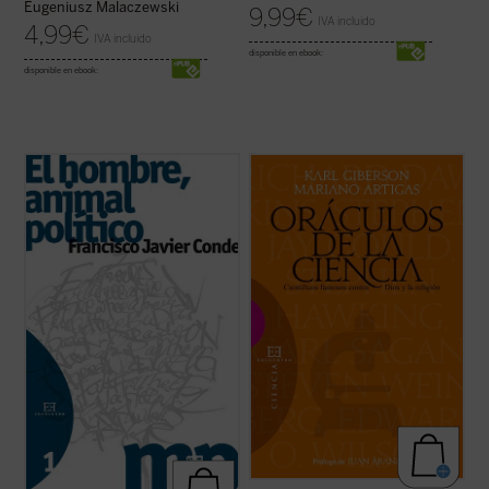
Eugeniusz Malaczewski
9,99
€
IVA incluido
4,99
€
IVA incluido
disponible en ebook:
disponible en ebook:
El proceso reduccionista al que se ha visto
La ciencia forma parte de nuestra
sometida la política, convertida en una pura
compresión contemporánea del mundo y
relación de poder, se ha solapado
de nuestra esperanza en el futuro. Para
paradójicamente con una Sociedad
algunos ha desplazado a la religión, y los
despolitizada
y un Estado
desapoderado
.
creyentes deben afrontar los desafíos
También con la perversa ...
(ver ficha)
planteados por la ciencia. Sin embargo,
pocos tienen ...
(ver ficha)