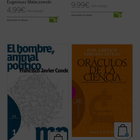
Eugeniusz Malaczewski
9,99
€
IVA incluido
4,99
€
IVA incluido
disponible en ebook:
disponible en ebook:
El proceso reduccionista al que se ha visto
La ciencia forma parte de nuestra
sometida la política, convertida en una pura
compresión contemporánea del mundo y
relación de poder, se ha solapado
de nuestra esperanza en el futuro. Para
paradójicamente con una Sociedad
algunos ha desplazado a la religión, y los
despolitizada
y un Estado
desapoderado
.
creyentes deben afrontar los desafíos
También con la perversa ...
(ver ficha)
planteados por la ciencia. Sin embargo,
pocos tienen ...
(ver ficha)