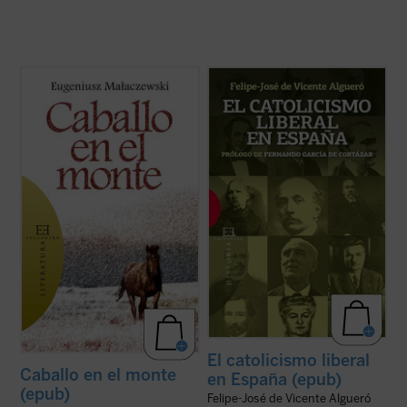
¿Cuánto dolor puede soportar un hombre?
«Una sesgada visión del XIX español tiende
El protagonista de esta historia, como si
a entender esta historia como un
fuera un nuevo santo Job, se hunde en las
enfrentamiento entre liberales,
profundidades más insondables del
modernizadores, y católicos,
sufrimiento humano. La guerra es la pena
reaccionarios. Esta visión es falsa: desde el
con que la humanidad sufriente se castiga
catolicismo militante, explícito y
a sí ...
(ver ficha)
convencido de los autores ...
(ver ficha)
El catolicismo liberal
Caballo en el monte
en España (epub)
(epub)
Felipe-José de Vicente Algueró