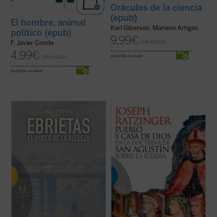
Oráculos de la ciencia
(epub)
El hombre, animal
Karl Giberson, Mariano Artigas
político (epub)
9,99
€
IVA incluido
F. Javier Conde
4,99
€
IVA incluido
disponible en ebook:
disponible en ebook:
Cuando un filósofo escribe sobre estética,
El concepto de pueblo de Dios en la
el resultado constituye en no pocos casos
eclesiología de Agustín de Hipona es el
un ejercicio de admirable erudición que no
concepto central de este libro, redactado
consigue penetrar en la naturaleza de la
como tesis doctoral por Joseph Ratzinger
creación poética. Y al revés; si un artista se
y que supuso su brillante entrada en el
lanza a la difícil tarea ...
(ver ficha)
mundo de la investigación teológica. En ...
(ver ficha)