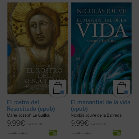
«Una obra sólida sobre el Concilio y un
¿Qué concepto tenemos del ser humano
estimulante de la vida cristiana». Con estas
como ente biológico? ¿Cómo pudo la
palabras describe Henri de Lubac
El Rostro
evolución generar un ser consciente y
del Resucitado
, volumen con el que Marie-
ético a partir de unas bestias instintivas y
Josep Le Guillou, perito en el Concilio
egoístas? ¿Por qué le atribuimos al ser
Vaticano II y uno de los ...
(ver ficha)
humano el mayor valor y dignidad entre los
...
(ver ficha)
El rostro del
El manantial de la vida
Resucitado (epub)
(epub)
Marie-Joseph Le Guillou
Nicolás Jouve de la Barreda
9,99
€
9,99
€
IVA incluido
IVA incluido
disponible en ebook:
disponible en ebook: