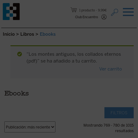
Saltar al contenido.
1 producto
9,99€
Club Encuentro
Inicio
>
Libros
>
Ebooks
“Los montes antiguos, los collados eternos
(pdf)” se ha añadido a tu carrito.
Ver carrito
Ebooks
FILTROS
Mostrando 769 - 780 de 1015
resultados