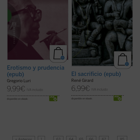
Erotismo y prudencia
El sacrificio (epub)
(epub)
René Girard
Gregorio Luri
6,99
€
9,99
€
IVA incluido
IVA incluido
disponible en ebook:
disponible en ebook:
« Anterior
1
…
63
64
65
66
67
…
85