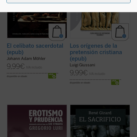
El celibato sacerdotal
Los orígenes de la
(epub)
pretensión cristiana
(epub)
Johann Adam Möhler
9,99
€
Luigi Giussani
IVA incluido
9,99
€
IVA incluido
disponible en ebook:
disponible en ebook:
¿Quién era Leo Strauss y qué decía
El sacrificio está en el origen de la cultura
exactamente? Hay quienes se jactan de
humana. El griego queda a oscuras, los
haber descubierto el «indiscutible carácter
vedas se acercan a su desvelamiento, pero
falocrático» de su filosofía, quienes lo ven
sólo el cristianismo lo pone en evidencia y
como el constructor moderno del «mito de
lo desamortiza. Y, con esta acción
la tradición» y quienes alimentan ...
(ver
desmitificadora, deja también en ...
(ver
ficha)
ficha)