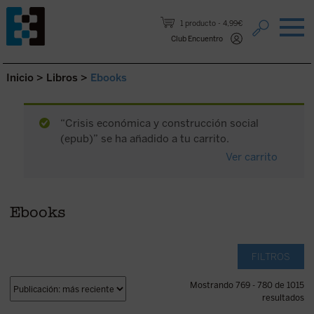
Saltar al contenido.
1 producto
4,99€
Club Encuentro
Inicio
>
Libros
>
Ebooks
“Crisis económica y construcción social
(epub)” se ha añadido a tu carrito.
Ver carrito
Ebooks
FILTROS
Mostrando 769 - 780 de 1015
resultados