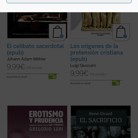
El celibato sacerdotal
Los orígenes de la
(epub)
pretensión cristiana
(epub)
Johann Adam Möhler
9,99
€
Luigi Giussani
IVA incluido
9,99
€
IVA incluido
disponible en ebook:
disponible en ebook:
¿Quién era Leo Strauss y qué decía
El sacrificio está en el origen de la cultura
exactamente? Hay quienes se jactan de
humana. El griego queda a oscuras, los
haber descubierto el «indiscutible carácter
vedas se acercan a su desvelamiento, pero
falocrático» de su filosofía, quienes lo ven
sólo el cristianismo lo pone en evidencia y
como el constructor moderno del «mito de
lo desamortiza. Y, con esta acción
la tradición» y quienes alimentan ...
(ver
desmitificadora, deja también en ...
(ver
ficha)
ficha)