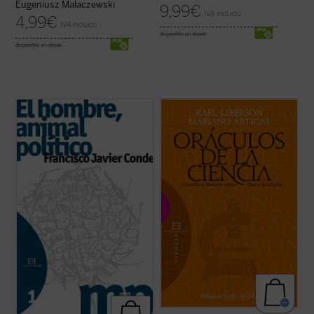
Eugeniusz Malaczewski
9,99
€
IVA incluido
4,99
€
IVA incluido
disponible en ebook:
disponible en ebook:
El proceso reduccionista al que se ha visto
La ciencia forma parte de nuestra
sometida la política, convertida en una pura
compresión contemporánea del mundo y
relación de poder, se ha solapado
de nuestra esperanza en el futuro. Para
paradójicamente con una Sociedad
algunos ha desplazado a la religión, y los
despolitizada
y un Estado
desapoderado
.
creyentes deben afrontar los desafíos
También con la perversa ...
(ver ficha)
planteados por la ciencia. Sin embargo,
pocos tienen ...
(ver ficha)