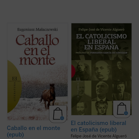
¿Cuánto dolor puede soportar un hombre?
«Una sesgada visión del XIX español tiende
El protagonista de esta historia, como si
a entender esta historia como un
fuera un nuevo santo Job, se hunde en las
enfrentamiento entre liberales,
profundidades más insondables del
modernizadores, y católicos,
sufrimiento humano. La guerra es la pena
reaccionarios. Esta visión es falsa: desde el
con que la humanidad sufriente se castiga
catolicismo militante, explícito y
a sí ...
(ver ficha)
convencido de los autores ...
(ver ficha)
El catolicismo liberal
Caballo en el monte
en España (epub)
(epub)
Felipe-José de Vicente Algueró