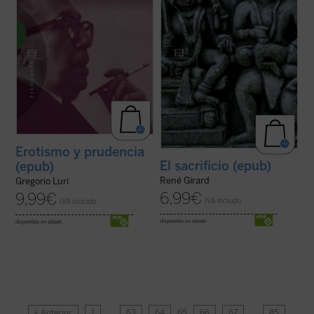
Erotismo y prudencia
El sacrificio (epub)
(epub)
René Girard
Gregorio Luri
6,99
€
9,99
€
IVA incluido
IVA incluido
disponible en ebook:
disponible en ebook:
« Anterior
1
…
63
64
65
66
67
…
85