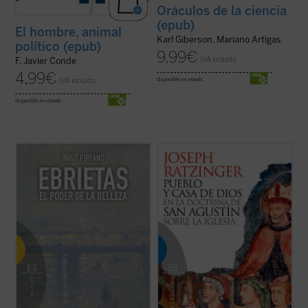
Oráculos de la ciencia
(epub)
El hombre, animal
Karl Giberson, Mariano Artigas
político (epub)
9,99
€
IVA incluido
F. Javier Conde
4,99
€
IVA incluido
disponible en ebook:
disponible en ebook:
Cuando un filósofo escribe sobre estética,
El concepto de pueblo de Dios en la
el resultado constituye en no pocos casos
eclesiología de Agustín de Hipona es el
un ejercicio de admirable erudición que no
concepto central de este libro, redactado
consigue penetrar en la naturaleza de la
como tesis doctoral por Joseph Ratzinger
creación poética. Y al revés; si un artista se
y que supuso su brillante entrada en el
lanza a la difícil tarea ...
(ver ficha)
mundo de la investigación teológica. En ...
(ver ficha)