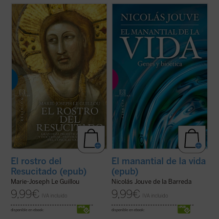
«Una obra sólida sobre el Concilio y un
¿Qué concepto tenemos del ser humano
estimulante de la vida cristiana». Con estas
como ente biológico? ¿Cómo pudo la
palabras describe Henri de Lubac
El Rostro
evolución generar un ser consciente y
del Resucitado
, volumen con el que Marie-
ético a partir de unas bestias instintivas y
Josep Le Guillou, perito en el Concilio
egoístas? ¿Por qué le atribuimos al ser
Vaticano II y uno de los ...
(ver ficha)
humano el mayor valor y dignidad entre los
...
(ver ficha)
El rostro del
El manantial de la vida
Resucitado (epub)
(epub)
Marie-Joseph Le Guillou
Nicolás Jouve de la Barreda
9,99
€
9,99
€
IVA incluido
IVA incluido
disponible en ebook:
disponible en ebook: