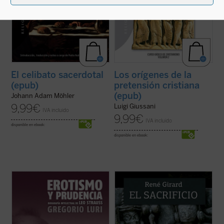
El celibato sacerdotal
Los orígenes de la
(epub)
pretensión cristiana
(epub)
Johann Adam Möhler
9,99
€
Luigi Giussani
IVA incluido
9,99
€
IVA incluido
disponible en ebook:
disponible en ebook:
¿Quién era Leo Strauss y qué decía
El sacrificio está en el origen de la cultura
exactamente? Hay quienes se jactan de
humana. El griego queda a oscuras, los
haber descubierto el «indiscutible carácter
vedas se acercan a su desvelamiento, pero
falocrático» de su filosofía, quienes lo ven
sólo el cristianismo lo pone en evidencia y
como el constructor moderno del «mito de
lo desamortiza. Y, con esta acción
la tradición» y quienes alimentan ...
(ver
desmitificadora, deja también en ...
(ver
ficha)
ficha)