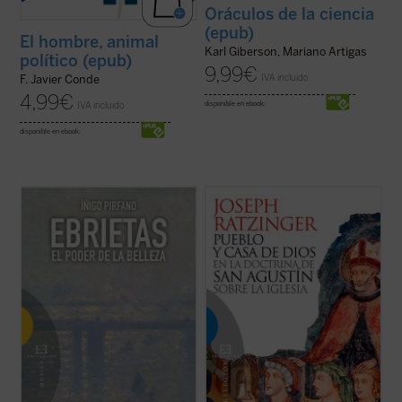
Oráculos de la ciencia
(epub)
El hombre, animal
Karl Giberson, Mariano Artigas
político (epub)
9,99
€
IVA incluido
F. Javier Conde
4,99
€
IVA incluido
disponible en ebook:
disponible en ebook:
Cuando un filósofo escribe sobre estética,
El concepto de pueblo de Dios en la
el resultado constituye en no pocos casos
eclesiología de Agustín de Hipona es el
un ejercicio de admirable erudición que no
concepto central de este libro, redactado
consigue penetrar en la naturaleza de la
como tesis doctoral por Joseph Ratzinger
creación poética. Y al revés; si un artista se
y que supuso su brillante entrada en el
lanza a la difícil tarea ...
(ver ficha)
mundo de la investigación teológica. En ...
(ver ficha)