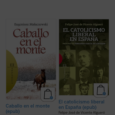
¿Cuánto dolor puede soportar un hombre?
«Una sesgada visión del XIX español tiende
El protagonista de esta historia, como si
a entender esta historia como un
fuera un nuevo santo Job, se hunde en las
enfrentamiento entre liberales,
profundidades más insondables del
modernizadores, y católicos,
sufrimiento humano. La guerra es la pena
reaccionarios. Esta visión es falsa: desde el
con que la humanidad sufriente se castiga
catolicismo militante, explícito y
a sí ...
(ver ficha)
convencido de los autores ...
(ver ficha)
El catolicismo liberal
Caballo en el monte
en España (epub)
(epub)
Felipe-José de Vicente Algueró