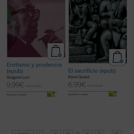
Erotismo y prudencia
El sacrificio (epub)
(epub)
René Girard
Gregorio Luri
6,99
€
9,99
€
IVA incluido
IVA incluido
disponible en ebook:
disponible en ebook:
« Anterior
1
…
63
64
65
66
67
…
85