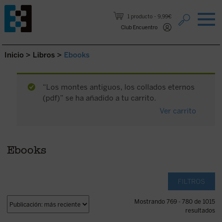
Saltar al contenido.
1 producto
9,99€
Club Encuentro
Inicio
>
Libros
>
Ebooks
“Los montes antiguos, los collados eternos
(pdf)” se ha añadido a tu carrito.
Ver carrito
Ebooks
FILTROS
Mostrando 769 - 780 de 1015
resultados