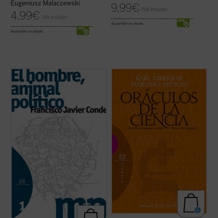
Eugeniusz Malaczewski
9,99
€
IVA incluido
4,99
€
IVA incluido
disponible en ebook:
disponible en ebook:
El proceso reduccionista al que se ha visto
La ciencia forma parte de nuestra
sometida la política, convertida en una pura
compresión contemporánea del mundo y
relación de poder, se ha solapado
de nuestra esperanza en el futuro. Para
paradójicamente con una Sociedad
algunos ha desplazado a la religión, y los
despolitizada
y un Estado
desapoderado
.
creyentes deben afrontar los desafíos
También con la perversa ...
(ver ficha)
planteados por la ciencia. Sin embargo,
pocos tienen ...
(ver ficha)