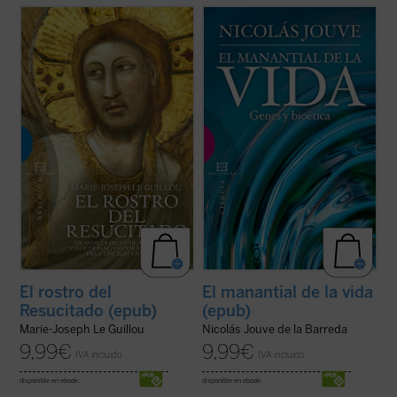
«Una obra sólida sobre el Concilio y un
¿Qué concepto tenemos del ser humano
estimulante de la vida cristiana». Con estas
como ente biológico? ¿Cómo pudo la
palabras describe Henri de Lubac
El Rostro
evolución generar un ser consciente y
del Resucitado
, volumen con el que Marie-
ético a partir de unas bestias instintivas y
Josep Le Guillou, perito en el Concilio
egoístas? ¿Por qué le atribuimos al ser
Vaticano II y uno de los ...
(ver ficha)
humano el mayor valor y dignidad entre los
...
(ver ficha)
El rostro del
El manantial de la vida
Resucitado (epub)
(epub)
Marie-Joseph Le Guillou
Nicolás Jouve de la Barreda
9,99
€
9,99
€
IVA incluido
IVA incluido
disponible en ebook:
disponible en ebook: