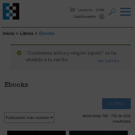
Saltar al contenido.
1 producto
9,99€
Club Encuentro
Inicio
>
Libros
>
Ebooks
“Ciudadanía activa y religión (epub)” se ha
añadido a tu carrito.
Ver carrito
Ebooks
FILTROS
Mostrando 781 - 792 de 1015
resultados