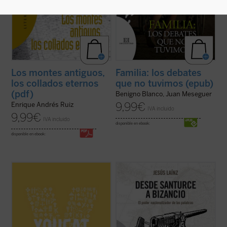
Los montes antiguos,
Familia: los debates
los collados eternos
que no tuvimos (epub)
(pdf)
Benigno Blanco, Juan Meseguer
9,99
€
Enrique Andrés Ruiz
IVA incluido
9,99
€
IVA incluido
disponible en ebook:
disponible en ebook:
«Estudiad el Catecismo con pasión y
Un siglo después de que Sabino Arana
constancia!
inventase los términos Bizkaia, Gipuzkoa y
Dedicadle tiempo!
Araba, ya han alcanzado la oficialidad.
Estudiadlo en el silencio de vuestro cuarto,
Pero la ingeniería palabrera sólo es una
leedlo con un amigo, formad grupos de
parte de la más amplia utilización de las
trabajo y redes, intercambiad opiniones en
lenguas como instrumentos de la ...
(ver
Internet.
ficha)
Sí, tenéis que estar más ...
(ver ficha)