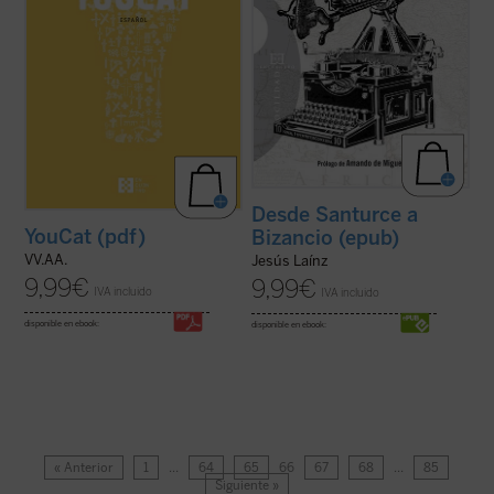
Desde Santurce a
YouCat (pdf)
Bizancio (epub)
VV.AA.
Jesús Laínz
9,99
€
9,99
€
IVA incluido
IVA incluido
disponible en ebook:
disponible en ebook:
« Anterior
1
…
64
65
66
67
68
…
85
Siguiente »