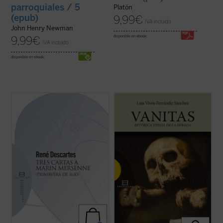
parroquiales / 5
Platón
(epub)
9,99
€
IVA incluido
John Henry Newman
disponible en ebook:
9,99
€
IVA incluido
disponible en ebook:
«Las verdades matemáticas, a las que vos
Este libro aborda el estudio de las
llamáis eternas, han sido establecidas por
imágenes de
vanitas
en el barroco hispano
Dios y dependen enteramente de Él, tanto
desde una perspectiva culturalista. La
como el resto de las criaturas... No temáis,
vanitas
es como un puzzle cuyas piezas
os lo ruego, asegurar y publicar por todas
provienen de otros ámbitos temáticos
partes que es Dios quien ha ...
(ver ficha)
próximos: la idea de la brevedad de la ...
(ver ficha)