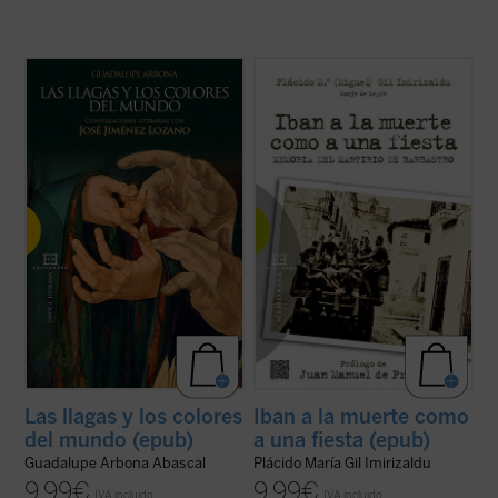
«
¿Cómo definiría usted el cuento?
«En
Iban a la muerte como a una fiesta
, el
Digamos que como un retazo de vida
padre Plácido María Gil Imirizaldu nos
humana con el que me encuentro, y en el
narra ---como testigo privilegiado que fue---
que me siento involucrado. Lo que he visto
uno de los episodios más sobrecogedores
que ocurre y lo que oigo me acontece a mí
de aquella Guerra Civil en la que se
también. Si lo cuento como debe ser, ...
(ver
desataron todos los demonios: el ...
(ver
ficha)
ficha)
Las llagas y los colores
Iban a la muerte como
del mundo (epub)
a una fiesta (epub)
Guadalupe Arbona Abascal
Plácido María Gil Imirizaldu
9,99
€
9,99
€
IVA incluido
IVA incluido