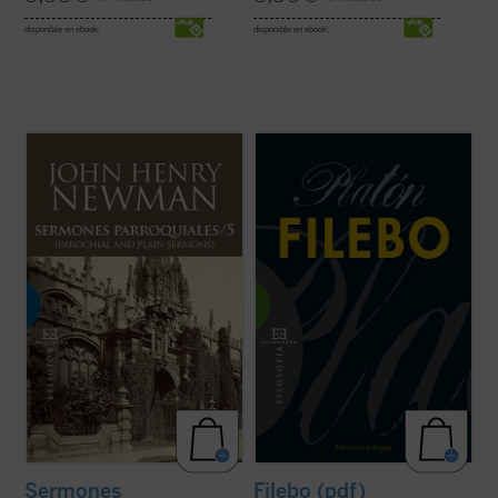
disponible en ebook:
disponible en ebook:
Los veinticuatro sermones de este quinto
En el
Filebo
, con independencia de cuál
volumen de los
Sermones parroquiales
creamos que es su tema principal, Platón
fueron predicados en su mayoría en los
presenta de un modo minucioso su
años 1838-1840. Este periodo coincide
doctrina del placer; en particular, del placer
plenamente con las primeras experiencias
corporal. La finura analítica de la que hace
que acabaron conduciendo a Newman a la
gala en este diálogo tardío le ...
(ver ficha)
...
(ver ficha)
Sermones
Filebo (pdf)