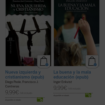
La tesis central de este libro es que la
El presente libro tiene el propósito de
izquierda, habiendo fracasado durante el
explicar en qué consiste la buena calidad
siglo XX en su programa clásico (el
educativa. Estudiando diversos sistemas
socialismo), ha sustituido en el XXI la
escolares, tanto con buenos como con
revolución socio-económica por la moral-
malos resultados, se muestran las razones
cultural. Ideas y políticas como la ...
(ver
por las que el modelo educativo
ficha)
prevaleciente ...
(ver ficha)
Nueva izquierda y
La buena y la mala
cristianismo (epub)
educación (epub)
Diego Poole, Francisco J.
Inger Enkvist
Contreras
9,99
€
IVA incluido
9,99
€
IVA incluido
disponible en ebook:
disponible en ebook: