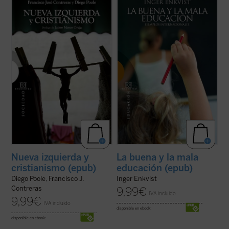
La tesis central de este libro es que la
El presente libro tiene el propósito de
izquierda, habiendo fracasado durante el
explicar en qué consiste la buena calidad
siglo XX en su programa clásico (el
educativa. Estudiando diversos sistemas
socialismo), ha sustituido en el XXI la
escolares, tanto con buenos como con
revolución socio-económica por la moral-
malos resultados, se muestran las razones
cultural. Ideas y políticas como la ...
(ver
por las que el modelo educativo
ficha)
prevaleciente ...
(ver ficha)
Nueva izquierda y
La buena y la mala
cristianismo (epub)
educación (epub)
Diego Poole, Francisco J.
Inger Enkvist
Contreras
9,99
€
IVA incluido
9,99
€
IVA incluido
disponible en ebook:
disponible en ebook: