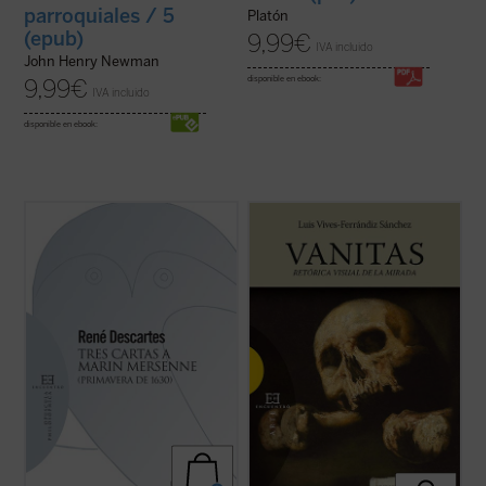
parroquiales / 5
Platón
(epub)
9,99
€
IVA incluido
John Henry Newman
disponible en ebook:
9,99
€
IVA incluido
disponible en ebook:
«Las verdades matemáticas, a las que vos
Este libro aborda el estudio de las
llamáis eternas, han sido establecidas por
imágenes de
vanitas
en el barroco hispano
Dios y dependen enteramente de Él, tanto
desde una perspectiva culturalista. La
como el resto de las criaturas... No temáis,
vanitas
es como un puzzle cuyas piezas
os lo ruego, asegurar y publicar por todas
provienen de otros ámbitos temáticos
partes que es Dios quien ha ...
(ver ficha)
próximos: la idea de la brevedad de la ...
(ver ficha)