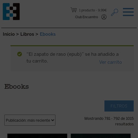
Saltar al contenido.
1 producto
9,99€
Club Encuentro
Inicio
>
Libros
>
Ebooks
“El zapato de raso (epub)” se ha añadido a
tu carrito.
Ver carrito
Ebooks
FILTROS
Mostrando 781 - 792 de 1015
resultados