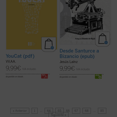
Desde Santurce a
YouCat (pdf)
Bizancio (epub)
VV.AA.
Jesús Laínz
9,99
€
9,99
€
IVA incluido
IVA incluido
disponible en ebook:
disponible en ebook:
« Anterior
1
…
64
65
66
67
68
…
85
Siguiente »