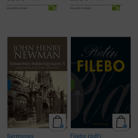
disponible en ebook:
disponible en ebook:
Los veinticuatro sermones de este quinto
En el
Filebo
, con independencia de cuál
volumen de los
Sermones parroquiales
creamos que es su tema principal, Platón
fueron predicados en su mayoría en los
presenta de un modo minucioso su
años 1838-1840. Este periodo coincide
doctrina del placer; en particular, del placer
plenamente con las primeras experiencias
corporal. La finura analítica de la que hace
que acabaron conduciendo a Newman a la
gala en este diálogo tardío le ...
(ver ficha)
...
(ver ficha)
Sermones
Filebo (pdf)