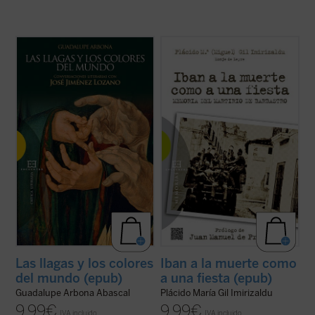
«
¿Cómo definiría usted el cuento?
«En
Iban a la muerte como a una fiesta
, el
Digamos que como un retazo de vida
padre Plácido María Gil Imirizaldu nos
humana con el que me encuentro, y en el
narra ---como testigo privilegiado que fue---
que me siento involucrado. Lo que he visto
uno de los episodios más sobrecogedores
que ocurre y lo que oigo me acontece a mí
de aquella Guerra Civil en la que se
también. Si lo cuento como debe ser, ...
(ver
desataron todos los demonios: el ...
(ver
ficha)
ficha)
Las llagas y los colores
Iban a la muerte como
del mundo (epub)
a una fiesta (epub)
Guadalupe Arbona Abascal
Plácido María Gil Imirizaldu
9,99
€
9,99
€
IVA incluido
IVA incluido