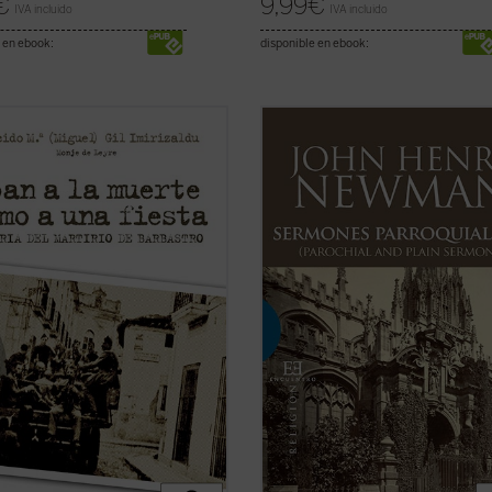
€
9,99
€
IVA incluido
IVA incluido
 en ebook:
disponible en ebook:
an a la muerte como a una fiesta
,
Los veinticuatro sermones de este
re Plácido María Gil Imirizaldu nos
quinto volumen de los
Sermones
---como testigo privilegiado que
parroquiales
fueron predicados en 
 uno de los episodios más
mayoría en los años 1838-1840. Est
ogedores de aquella Guerra Civil
periodo coincide plenamente con l
que se desataron todos los
primeras experiencias que acabar
s: el ...
(ver ficha)
conduciendo a Newman a la ...
(ver 