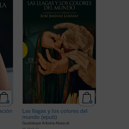
alidad
Digamos que como un retazo de vida
stemas
humana con el que me encuentro, y en el
con
que me siento involucrado. Lo que he
visto que ocurre y lo que oigo me
ativo
acontece a mí también. Si lo cuento
como debe ser, ...
(ver ficha)
ación
Las llagas y los colores del
mundo (epub)
Guadalupe Arbona Abascal