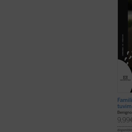
apoyo 
embar
tiene l
Famil
tuvim
Benigno
9,99
disponible