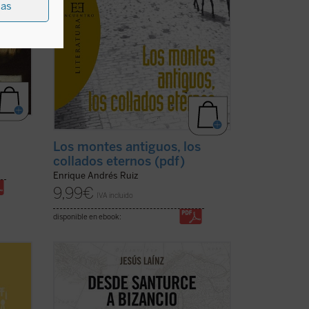
ias
Los montes antiguos, los
collados eternos (pdf)
Enrique Andrés Ruiz
9,99
€
IVA incluido
disponible en ebook:
 y
Un siglo después de que Sabino Arana
inventase los términos Bizkaia, Gipuzkoa
y Araba, ya han alcanzado la oficialidad.
Pero la ingeniería palabrera sólo es una