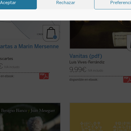
Aceptar
Rechazar
Preferenc
cartas a Marin Mersenne
Vanitas (pdf)
scartes
Luis Vives-Ferrándiz
€
IVA incluido
9,99
€
IVA incluido
 en ebook:
disponible en ebook:
fortalecer la familia más allá de
«Estudiad el Catecismo con pasión
isión izquierda-derecha? ¿Es
constancia!
e una nueva cultura de la vida que
Dedicadle tiempo!
ine la defensa del no nacido y el
Estudiadlo en el silencio de vuestro