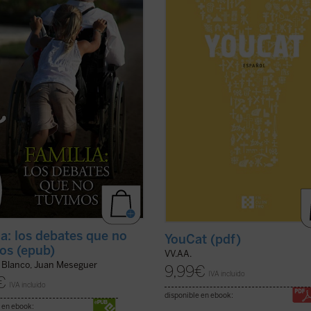
solidario a las mujeres
cuarto, leedlo con un amigo, forma
azadas? ¿Qué consecuencias
grupos de trabajo y redes, interca
a ideología de ...
(ver ficha)
opiniones en Internet.
Sí, tenéis que estar más ...
(ver fich
ia: los debates que no
YouCat (pdf)
os (epub)
VV.AA.
 Blanco, Juan Meseguer
9,99
€
IVA incluido
€
IVA incluido
disponible en ebook:
 en ebook: