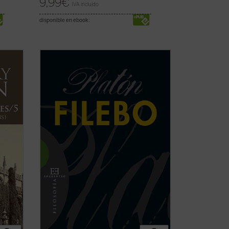
9,99
€
IVA incluido
disponible en ebook:
En el
Filebo
, con independencia de cuál
creamos que es su tema principal, Platón
su
presenta de un modo minucioso su
e
doctrina del placer; en particular, del
as
placer corporal. La finura analítica de la
on
que hace gala en este diálogo tardío le ...
ficha)
(ver ficha)