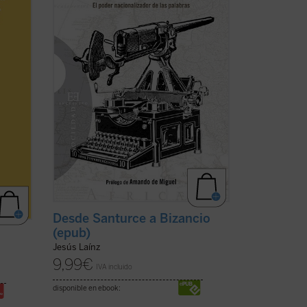
d
parte de la más amplia utilización de las
mbiad
lenguas como instrumentos de la ...
(ver
ficha)
a)
Desde Santurce a Bizancio
(epub)
Jesús Laínz
9,99
€
IVA incluido
disponible en ebook: