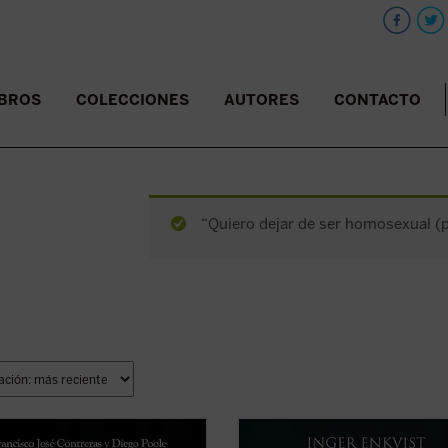
IBROS
COLECCIONES
AUTORES
CONTACTO
“Quiero dejar de ser homosexual (pd
is central de este libro es que la
El presente libro tiene el propósito