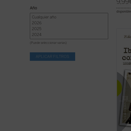
9,99
Año
disponible
«En
Ib
el pad
(Puede seleccionar varias)
narra 
fue---
sobrec
en la 
demonio