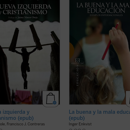
rda, habiendo fracasado durante el
explicar en qué consiste la buena c
XX en su programa clásico (el
educativa. Estudiando diversos si
ismo), ha sustituido en el XXI la
escolares, tanto con buenos como 
ción socio-económica por la moral-
malos resultados, se muestran las
l. Ideas y políticas como la ...
(ver
razones por las que el modelo educ
prevaleciente ...
(ver ficha)
 izquierda y
La buena y la mala educ
ianismo (epub)
(epub)
ole, Francisco J. Contreras
Inger Enkvist