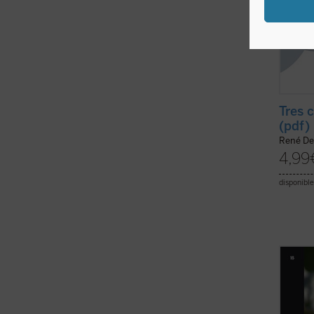
Tres 
(pdf)
René De
4,99
disponible
¿Cómo 
la div
posibl
compag