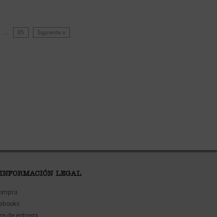
…
85
Siguiente »
 INFORMACIÓN LEGAL
compra
 ebooks
os de entrega