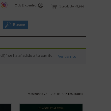
Club Encuentro
1 producto
9,99€
Buscar
f)” se ha añadido a tu carrito.
Ver carrito
Mostrando 781 - 792 de 1015 resultados
 de
«
¿Cómo definiría usted el cuento?