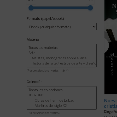
10€
11€
izquie
siglo 
social
Formato (papel/ebook)
revolu
cultura
ficha)
Materia
(Puede seleccionar varias: máx 4)
Colección
Nueva
crist
Diego Po
(Puede seleccionar varias)