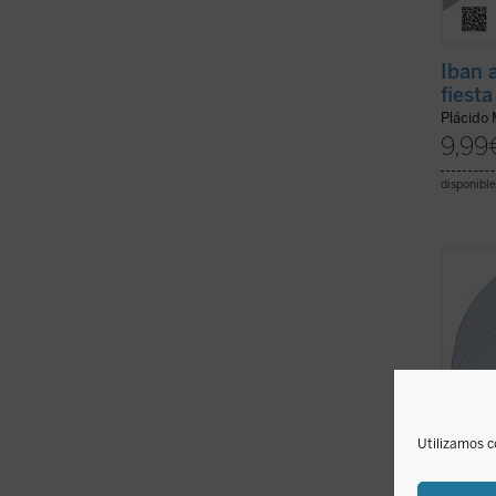
Iban 
fiesta
Plácido 
9,99
disponible
«Las v
vos ll
establ
entera
de las
asegur
es Dios
Utilizamos c