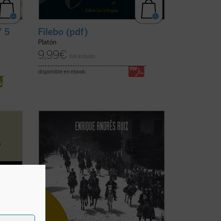
/ 5
Filebo (pdf)
Platón
9,99
€
IVA incluido
disponible en ebook:
Es posible que los muchos personajes de
esta obra tengan más que ver con la
historia que con la literatura. Es decir,
que no se puede decir que sean
tros
personajes literarios a los que el sentido
ea de
de una peripecia narrativa (como ocurre
en las novelas y ...
(ver ficha)