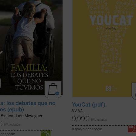
solidario a las mujeres
cuarto, leedlo con un amigo, forma
azadas? ¿Qué consecuencias
grupos de trabajo y redes, interca
a ideología de ...
(ver ficha)
opiniones en Internet.
Sí, tenéis que estar más ...
(ver fich
ia: los debates que no
YouCat (pdf)
os (epub)
VV.AA.
 Blanco, Juan Meseguer
9,99
€
IVA incluido
€
IVA incluido
disponible en ebook:
 en ebook: