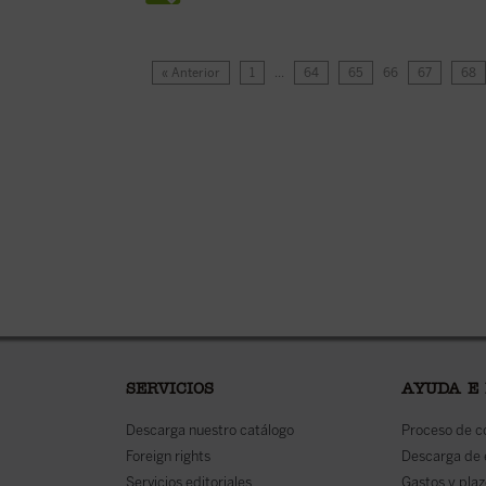
« Anterior
1
…
64
65
66
67
68
SERVICIOS
AYUDA E
Descarga nuestro catálogo
Proceso de 
Foreign rights
Descarga de
Servicios editoriales
Gastos y plaz