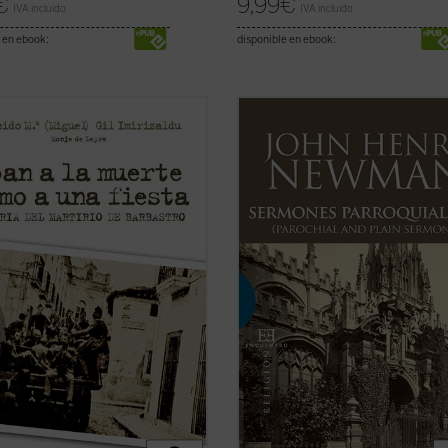
€
9,99
€
IVA incluido
IVA incluido
 en ebook:
disponible en ebook:
an a la muerte como a una fiesta
,
Los veinticuatro sermones de este
re Plácido María Gil Imirizaldu nos
quinto volumen de los
Sermones
---como testigo privilegiado que
parroquiales
fueron predicados en 
 uno de los episodios más
mayoría en los años 1838-1840. Est
ogedores de aquella Guerra Civil
periodo coincide plenamente con l
que se desataron todos los
primeras experiencias que acabar
s: el ...
(ver ficha)
conduciendo a Newman a la ...
(ver 