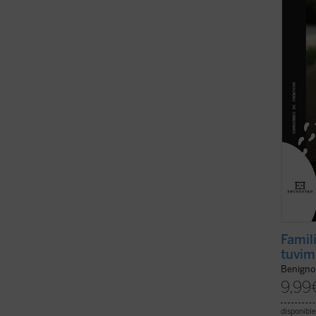
apoyo 
embar
tiene l
Famil
tuvim
Benigno
9,99
disponible