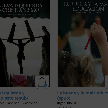
rda, habiendo fracasado durante el
explicar en qué consiste la buena c
XX en su programa clásico (el
educativa. Estudiando diversos si
ismo), ha sustituido en el XXI la
escolares, tanto con buenos como 
ción socio-económica por la moral-
malos resultados, se muestran las
l. Ideas y políticas como la ...
(ver
razones por las que el modelo educ
prevaleciente ...
(ver ficha)
 izquierda y
La buena y la mala educ
ianismo (epub)
(epub)
ole, Francisco J. Contreras
Inger Enkvist