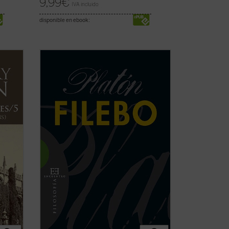
9,99
€
IVA incluido
disponible en ebook:
En el
Filebo
, con independencia de cuál
creamos que es su tema principal, Platón
su
presenta de un modo minucioso su
e
doctrina del placer; en particular, del
as
placer corporal. La finura analítica de la
on
que hace gala en este diálogo tardío le ...
ficha)
(ver ficha)