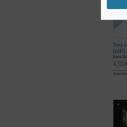
Tres 
(pdf)
René De
4,99
disponible
¿Cómo 
la div
posibl
compag