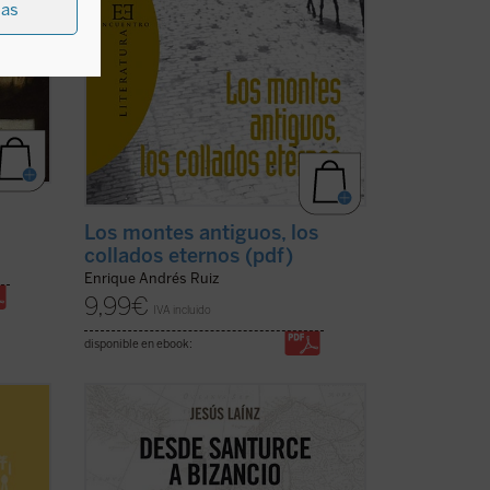
ias
Los montes antiguos, los
collados eternos (pdf)
Enrique Andrés Ruiz
9,99
€
IVA incluido
disponible en ebook:
 y
Un siglo después de que Sabino Arana
inventase los términos Bizkaia, Gipuzkoa
y Araba, ya han alcanzado la oficialidad.
Pero la ingeniería palabrera sólo es una