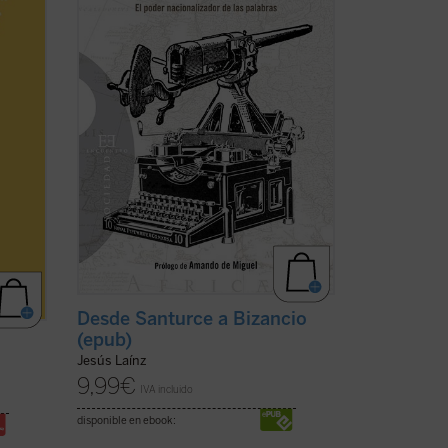
d
parte de la más amplia utilización de las
mbiad
lenguas como instrumentos de la ...
(ver
ficha)
a)
Desde Santurce a Bizancio
(epub)
Jesús Laínz
9,99
€
IVA incluido
disponible en ebook: