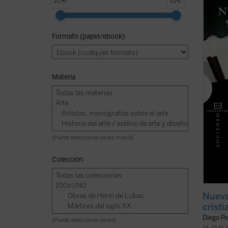
10€
11€
izquie
siglo 
social
Formato (papel/ebook)
revolu
cultura
ficha)
Materia
(Puede seleccionar varias: máx 4)
Colección
Nueva
crist
Diego Po
(Puede seleccionar varias)