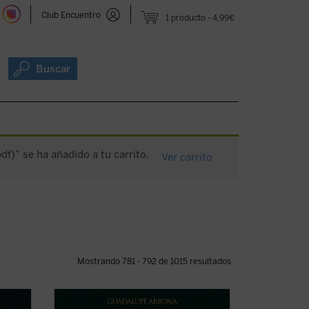
Club Encuentro
1 producto
4,99€
Buscar
f)” se ha añadido a tu carrito.
Ver carrito
Mostrando 781 - 792 de 1015 resultados
 de
«
¿Cómo definiría usted el cuento?