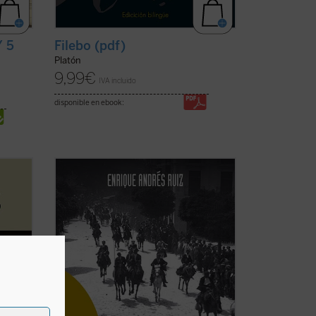
/ 5
Filebo (pdf)
Platón
9,99
€
IVA incluido
disponible en ebook:
Es posible que los muchos personajes de
esta obra tengan más que ver con la
historia que con la literatura. Es decir,
que no se puede decir que sean
tros
personajes literarios a los que el sentido
ea de
de una peripecia narrativa (como ocurre
en las novelas y ...
(ver ficha)