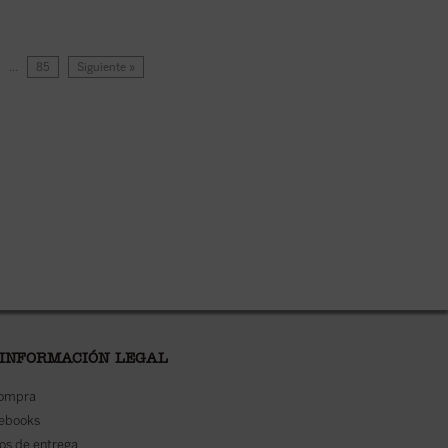
…
85
Siguiente »
 INFORMACIÓN LEGAL
compra
 ebooks
os de entrega