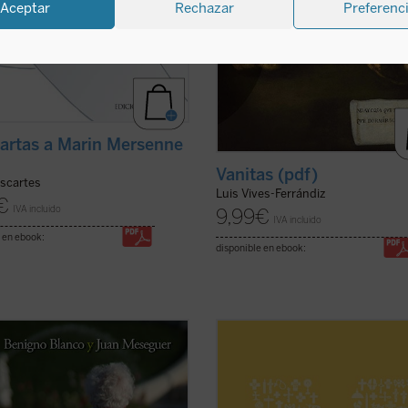
Aceptar
Rechazar
Preferenc
cartas a Marin Mersenne
Vanitas (pdf)
scartes
Luis Vives-Ferrándiz
€
IVA incluido
9,99
€
IVA incluido
 en ebook:
disponible en ebook:
fortalecer la familia más allá de
«Estudiad el Catecismo con pasión
isión izquierda-derecha? ¿Es
constancia!
e una nueva cultura de la vida que
Dedicadle tiempo!
ine la defensa del no nacido y el
Estudiadlo en el silencio de vuestro