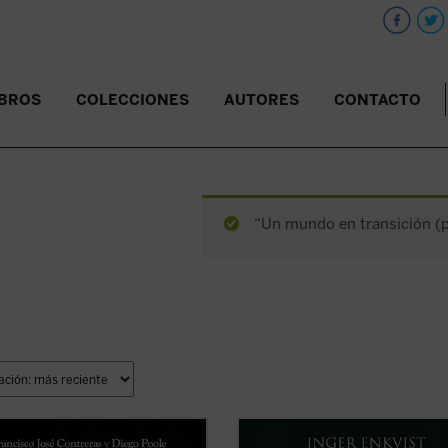
IBROS
COLECCIONES
AUTORES
CONTACTO
“Un mundo en transición (pd
is central de este libro es que la
El presente libro tiene el propósito