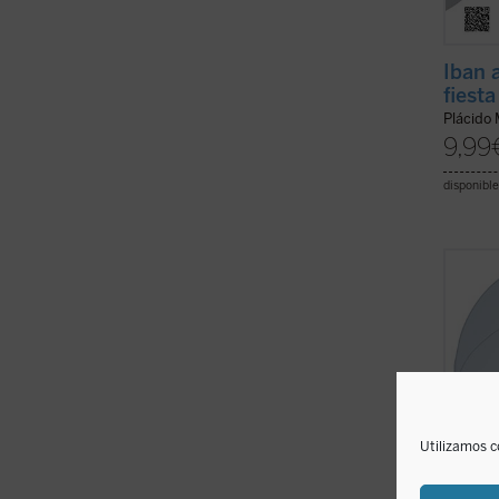
Iban 
fiesta
Plácido 
9,99
disponible
«Las v
vos ll
establ
entera
de las
asegur
es Dios
Utilizamos c