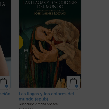
alidad
Digamos que como un retazo de vida
stemas
humana con el que me encuentro, y en el
con
que me siento involucrado. Lo que he
visto que ocurre y lo que oigo me
ativo
acontece a mí también. Si lo cuento
como debe ser, ...
(ver ficha)
ación
Las llagas y los colores del
mundo (epub)
Guadalupe Arbona Abascal