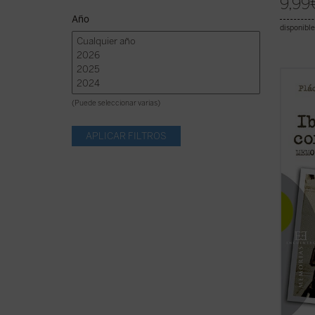
9,99
Año
disponible
«En
Ib
el pad
(Puede seleccionar varias)
narra 
fue---
sobrec
en la 
demonio