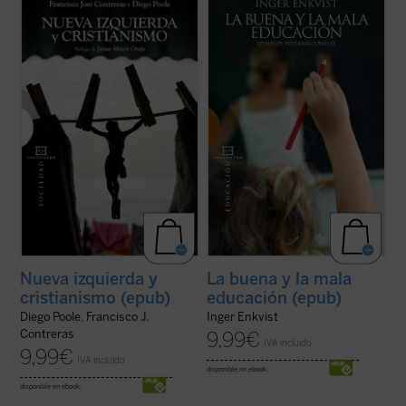
La tesis central de este libro es que la
El presente libro tiene el propósito de
izquierda, habiendo fracasado durante el
explicar en qué consiste la buena calidad
siglo XX en su programa clásico (el
educativa. Estudiando diversos sistemas
socialismo), ha sustituido en el XXI la
escolares, tanto con buenos como con
revolución socio-económica por la moral-
malos resultados, se muestran las razones
cultural. Ideas y políticas como la ...
(ver
por las que el modelo educativo
ficha)
prevaleciente ...
(ver ficha)
Nueva izquierda y
La buena y la mala
cristianismo (epub)
educación (epub)
Diego Poole, Francisco J.
Inger Enkvist
Contreras
9,99
€
IVA incluido
9,99
€
IVA incluido
disponible en ebook:
disponible en ebook: