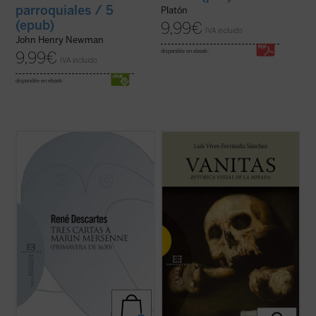
parroquiales / 5
Platón
(epub)
9,99
€
IVA incluido
John Henry Newman
disponible en ebook:
9,99
€
IVA incluido
disponible en ebook:
«Las verdades matemáticas, a las que vos
Este libro aborda el estudio de las
llamáis eternas, han sido establecidas por
imágenes de
vanitas
en el barroco hispano
Dios y dependen enteramente de Él, tanto
desde una perspectiva culturalista. La
como el resto de las criaturas... No temáis,
vanitas
es como un puzzle cuyas piezas
os lo ruego, asegurar y publicar por todas
provienen de otros ámbitos temáticos
partes que es Dios quien ha ...
(ver ficha)
próximos: la idea de la brevedad de la ...
(ver ficha)