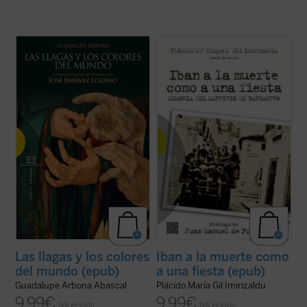
«
¿Cómo definiría usted el cuento?
«En
Iban a la muerte como a una fiesta
, el
Digamos que como un retazo de vida
padre Plácido María Gil Imirizaldu nos
humana con el que me encuentro, y en el
narra ---como testigo privilegiado que fue---
que me siento involucrado. Lo que he visto
uno de los episodios más sobrecogedores
que ocurre y lo que oigo me acontece a mí
de aquella Guerra Civil en la que se
también. Si lo cuento como debe ser, ...
(ver
desataron todos los demonios: el ...
(ver
ficha)
ficha)
Las llagas y los colores
Iban a la muerte como
del mundo (epub)
a una fiesta (epub)
Guadalupe Arbona Abascal
Plácido María Gil Imirizaldu
9,99
€
9,99
€
IVA incluido
IVA incluido