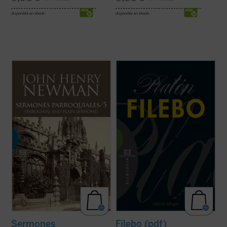
disponible en ebook:
disponible en ebook:
Los veinticuatro sermones de este quinto
En el
Filebo
, con independencia de cuál
volumen de los
Sermones parroquiales
creamos que es su tema principal, Platón
fueron predicados en su mayoría en los
presenta de un modo minucioso su
años 1838-1840. Este periodo coincide
doctrina del placer; en particular, del placer
plenamente con las primeras experiencias
corporal. La finura analítica de la que hace
que acabaron conduciendo a Newman a la
gala en este diálogo tardío le ...
(ver ficha)
...
(ver ficha)
Sermones
Filebo (pdf)