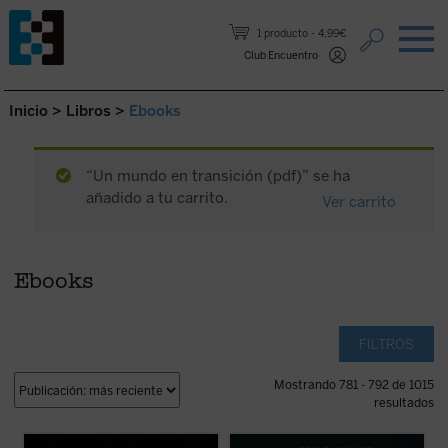
Saltar al contenido.
1 producto
4,99€
Club Encuentro
Inicio
>
Libros
>
Ebooks
“Un mundo en transición (pdf)” se ha
añadido a tu carrito.
Ver carrito
Ebooks
FILTROS
Mostrando 781 - 792 de 1015
resultados