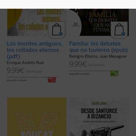
Los montes antiguos,
Familia: los debates
los collados eternos
que no tuvimos (epub)
(pdf)
Benigno Blanco, Juan Meseguer
9,99
€
Enrique Andrés Ruiz
IVA incluido
9,99
€
IVA incluido
disponible en ebook:
disponible en ebook:
«Estudiad el Catecismo con pasión y
Un siglo después de que Sabino Arana
constancia!
inventase los términos Bizkaia, Gipuzkoa y
Dedicadle tiempo!
Araba, ya han alcanzado la oficialidad.
Estudiadlo en el silencio de vuestro cuarto,
Pero la ingeniería palabrera sólo es una
leedlo con un amigo, formad grupos de
parte de la más amplia utilización de las
trabajo y redes, intercambiad opiniones en
lenguas como instrumentos de la ...
(ver
Internet.
ficha)
Sí, tenéis que estar más ...
(ver ficha)