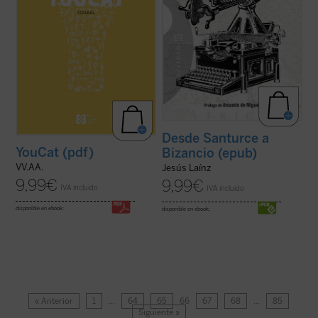
Desde Santurce a
YouCat (pdf)
Bizancio (epub)
VV.AA.
Jesús Laínz
9,99
€
9,99
€
IVA incluido
IVA incluido
disponible en ebook:
disponible en ebook:
« Anterior
1
…
64
65
66
67
68
…
85
Siguiente »