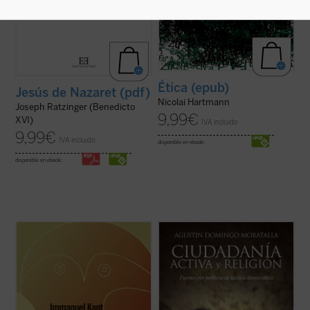
Ética (epub)
Jesús de Nazaret (pdf)
Nicolai Hartmann
Joseph Ratzinger (Benedicto
9,99
€
XVI)
IVA incluido
9,99
€
IVA incluido
disponible en ebook:
disponible en ebook:
Es este uno de los ensayos de Kant mejor
Uno de los problemas más importantes de
construidos. Pertenece al periodo de
la ética democrática es la clarificación del
madurez de su pensamiento, pues
papel que desempeñan las religiones en la
apareció una vez publicada la tercera de
esfera pública. Con la pretensión de
las Críticas. En él, con ocasión del problema
superar posiciones confesionalistas o
de la justificación de la sabiduría divina ...
laicistas, la filosofía moral y ...
(ver ficha)
(ver ficha)