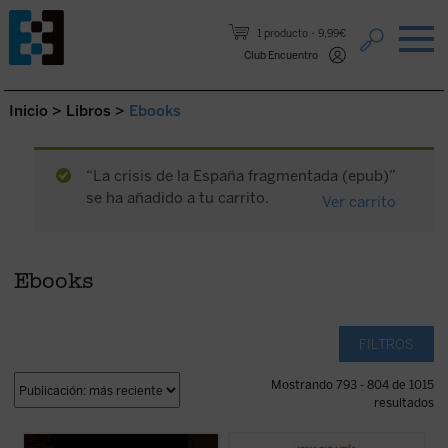
Saltar al contenido.
1 producto
9,99€
Club Encuentro
Inicio
>
Libros
>
Ebooks
“La crisis de la España fragmentada (epub)”
se ha añadido a tu carrito.
Ver carrito
Ebooks
FILTROS
Mostrando 793 - 804 de 1015
resultados