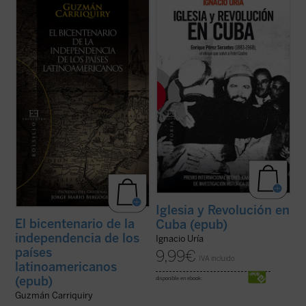
Prólogo de Jorge Mario Bergoglio.
Premio Internacional Ateneo Jovellanos de
Sobre la base de numerosas
Investigación Histórica 2010.
investigaciones y publicaciones
historiográficas, este libro propone un
Santiago de Cuba, 26 de julio de 1953. Un
juicio sintético sobre los criterios
centenar de hombres asalta el Cuartel
fundamentales para afrontar las actuales
Moncada, segunda fortaleza del país. El
conmemoraciones y ...
(ver ficha)
líder rebelde es un jovencísimo Fidel ...
(ver
ficha)
Iglesia y Revolución en
El bicentenario de la
Cuba (epub)
independencia de los
Ignacio Uría
países
9,99
€
IVA incluido
latinoamericanos
(epub)
disponible en ebook:
Guzmán Carriquiry