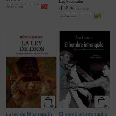
Luis Rubalcaba
4,99
€
disponible en ebook:
IVA incluido
disponible en ebook:
Hoy la idea de ley divina se ha vuelto
El rodaje de muchas de las más grandes
extraña e incluso, para algunos, ofensiva.
películas de todos los tiempos se produce
Sin embargo, ha dominado las creencias y
en los años del
New Deal
americano, un
las costumbres durante casi tres milenios.
tiempo de turbulencias políticas, sociales y
La alianza entre Dios y la ley, forjada en la
económicas en el que se sentaron las
Grecia antigua y en la tradición ...
(ver
bases de nuestra actual sociedad ...
(ver
ficha)
ficha)
La ley de Dios (epub)
El hombre intranquilo