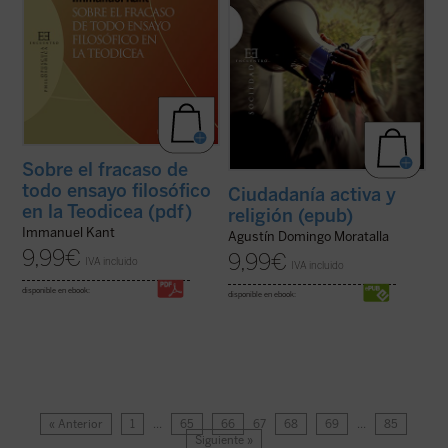
Sobre el fracaso de
todo ensayo filosófico
Ciudadanía activa y
en la Teodicea (pdf)
religión (epub)
Immanuel Kant
Agustín Domingo Moratalla
9,99
€
9,99
€
IVA incluido
IVA incluido
disponible en ebook:
disponible en ebook:
« Anterior
1
…
65
66
67
68
69
…
85
Siguiente »