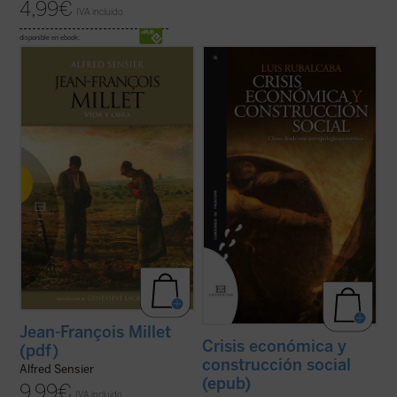
4,99
€
IVA incluido
disponible en ebook:
Jean François Millet (1814-1875), criado en
La actual crisis económica tiene un
la pequeña aldea normanda de Gruchy, fue
trasfondo antropológico. Este libro discute
un pintor realista centrado muy
las raíces tanto técnicas como culturales
singularmente en expresar su profunda
que han conducido a la situación actual,
admiración por la vida de la gente humilde y
tanto en el contexto internacional como en
campesina en un momento en que la
el caso particular de España. ...
(ver ficha)
sociedad ...
(ver ficha)
Jean-François Millet
Crisis económica y
(pdf)
construcción social
Alfred Sensier
(epub)
9,99
€
IVA incluido