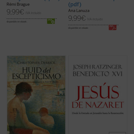
(pdf)
Rémi Brague
9,99
€
Ana Lanuza
IVA incluido
9,99
€
IVA incluido
disponible en ebook:
disponible en ebook:
El brillante escritor inglés Christopher
«En el gesto de las manos que bendicen se
Derrick, discípulo de C.S. Lewis, nos ofrece
expresa la relación duradera de Jesús con
en este pequeño libro ya clásico una
sus discípulos, con el mundo. En su
profunda e inquietante reflexión sobre la
ascensión Él viene para elevarnos por
educación moderna. Su punto de partida es
encima de nosotros mismos y abrir el
la visita a un
college
...
(ver ficha)
mundo a Dios. Por eso, los discípulos
pudieron ...
(ver ficha)