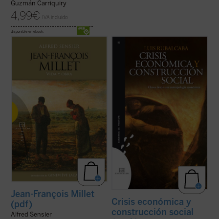
Guzmán Carriquiry
4,99
€
IVA incluido
disponible en ebook:
Jean François Millet (1814-1875), criado en
La actual crisis económica tiene un
la pequeña aldea normanda de Gruchy, fue
trasfondo antropológico. Este libro discute
un pintor realista centrado muy
las raíces tanto técnicas como culturales
singularmente en expresar su profunda
que han conducido a la situación actual,
admiración por la vida de la gente humilde y
tanto en el contexto internacional como en
campesina en un momento en que la
el caso particular de España. ...
(ver ficha)
sociedad ...
(ver ficha)
Jean-François Millet
Crisis económica y
(pdf)
construcción social
Alfred Sensier