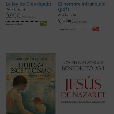
La ley de Dios (epub)
El hombre intranquilo
(pdf)
Rémi Brague
9,99
€
Ana Lanuza
IVA incluido
9,99
€
IVA incluido
disponible en ebook:
disponible en ebook:
El brillante escritor inglés Christopher
«En el gesto de las manos que bendicen se
Derrick, discípulo de C.S. Lewis, nos ofrece
expresa la relación duradera de Jesús con
en este pequeño libro ya clásico una
sus discípulos, con el mundo. En su
profunda e inquietante reflexión sobre la
ascensión Él viene para elevarnos por
educación moderna. Su punto de partida es
encima de nosotros mismos y abrir el
la visita a un
college
...
(ver ficha)
mundo a Dios. Por eso, los discípulos
pudieron ...
(ver ficha)