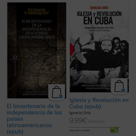
Prólogo de Jorge Mario Bergoglio.
Premio Internacional Ateneo Jovellanos de
Sobre la base de numerosas
Investigación Histórica 2010.
investigaciones y publicaciones
historiográficas, este libro propone un
Santiago de Cuba, 26 de julio de 1953. Un
juicio sintético sobre los criterios
centenar de hombres asalta el Cuartel
fundamentales para afrontar las actuales
Moncada, segunda fortaleza del país. El
conmemoraciones y ...
(ver ficha)
líder rebelde es un jovencísimo Fidel ...
(ver
ficha)
Iglesia y Revolución en
El bicentenario de la
Cuba (epub)
independencia de los
Ignacio Uría
países
9,99
€
IVA incluido
latinoamericanos
(epub)
disponible en ebook: