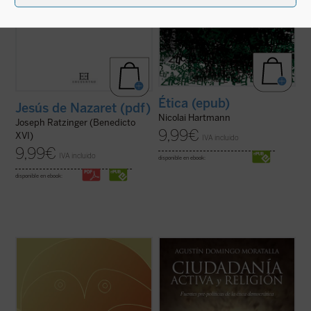
Ética (epub)
Jesús de Nazaret (pdf)
Nicolai Hartmann
Joseph Ratzinger (Benedicto
9,99
€
XVI)
IVA incluido
9,99
€
IVA incluido
disponible en ebook:
disponible en ebook:
Es este uno de los ensayos de Kant mejor
Uno de los problemas más importantes de
construidos. Pertenece al periodo de
la ética democrática es la clarificación del
madurez de su pensamiento, pues
papel que desempeñan las religiones en la
apareció una vez publicada la tercera de
esfera pública. Con la pretensión de
las Críticas. En él, con ocasión del problema
superar posiciones confesionalistas o
de la justificación de la sabiduría divina ...
laicistas, la filosofía moral y ...
(ver ficha)
(ver ficha)