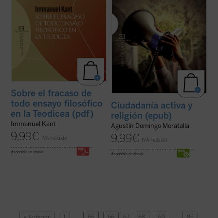
Sobre el fracaso de
todo ensayo filosófico
Ciudadanía activa y
en la Teodicea (pdf)
religión (epub)
Immanuel Kant
Agustín Domingo Moratalla
9,99
€
9,99
€
IVA incluido
IVA incluido
disponible en ebook:
disponible en ebook:
« Anterior
1
…
65
66
67
68
69
…
85