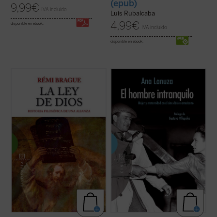
(epub)
9,99
€
IVA incluido
Luis Rubalcaba
4,99
€
disponible en ebook:
IVA incluido
disponible en ebook:
Hoy la idea de ley divina se ha vuelto
El rodaje de muchas de las más grandes
extraña e incluso, para algunos, ofensiva.
películas de todos los tiempos se produce
Sin embargo, ha dominado las creencias y
en los años del
New Deal
americano, un
las costumbres durante casi tres milenios.
tiempo de turbulencias políticas, sociales y
La alianza entre Dios y la ley, forjada en la
económicas en el que se sentaron las
Grecia antigua y en la tradición ...
(ver
bases de nuestra actual sociedad ...
(ver
ficha)
ficha)