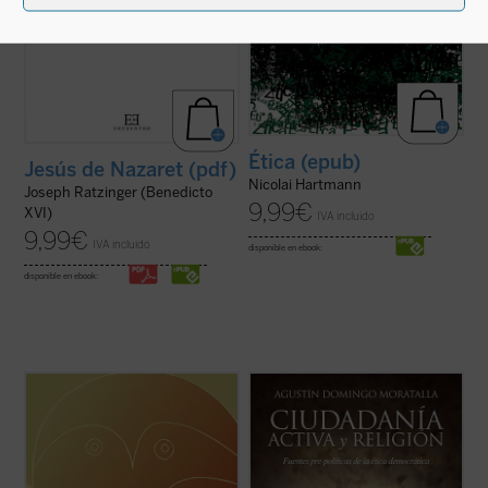
Ética (epub)
Jesús de Nazaret (pdf)
Nicolai Hartmann
Joseph Ratzinger (Benedicto
9,99
€
XVI)
IVA incluido
9,99
€
IVA incluido
disponible en ebook:
disponible en ebook:
Es este uno de los ensayos de Kant mejor
Uno de los problemas más importantes de
construidos. Pertenece al periodo de
la ética democrática es la clarificación del
madurez de su pensamiento, pues
papel que desempeñan las religiones en la
apareció una vez publicada la tercera de
esfera pública. Con la pretensión de
las Críticas. En él, con ocasión del problema
superar posiciones confesionalistas o
de la justificación de la sabiduría divina ...
laicistas, la filosofía moral y ...
(ver ficha)
(ver ficha)