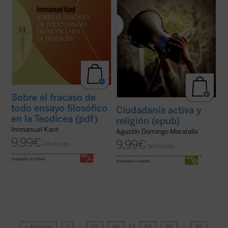
Sobre el fracaso de
todo ensayo filosófico
Ciudadanía activa y
en la Teodicea (pdf)
religión (epub)
Immanuel Kant
Agustín Domingo Moratalla
9,99
€
9,99
€
IVA incluido
IVA incluido
disponible en ebook:
disponible en ebook:
« Anterior
1
…
65
66
67
68
69
…
85