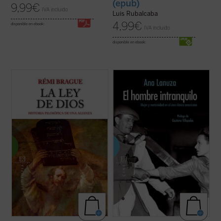
(epub)
9,99
€
IVA incluido
Luis Rubalcaba
4,99
€
disponible en ebook:
IVA incluido
disponible en ebook:
Hoy la idea de ley divina se ha vuelto
El rodaje de muchas de las más grandes
extraña e incluso, para algunos, ofensiva.
películas de todos los tiempos se produce
Sin embargo, ha dominado las creencias y
en los años del
New Deal
americano, un
las costumbres durante casi tres milenios.
tiempo de turbulencias políticas, sociales y
La alianza entre Dios y la ley, forjada en la
económicas en el que se sentaron las
Grecia antigua y en la tradición ...
(ver
bases de nuestra actual sociedad ...
(ver
ficha)
ficha)