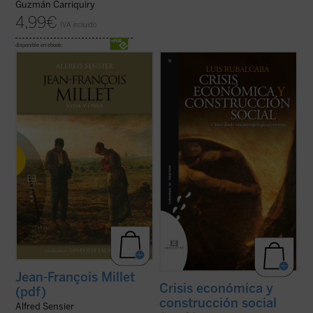
Guzmán Carriquiry
4,99
€
IVA incluido
disponible en ebook:
Jean François Millet (1814-1875), criado en
La actual crisis económica tiene un
la pequeña aldea normanda de Gruchy, fue
trasfondo antropológico. Este libro discute
un pintor realista centrado muy
las raíces tanto técnicas como culturales
singularmente en expresar su profunda
que han conducido a la situación actual,
admiración por la vida de la gente humilde y
tanto en el contexto internacional como en
campesina en un momento en que la
el caso particular de España. ...
(ver ficha)
sociedad ...
(ver ficha)
Jean-François Millet
Crisis económica y
(pdf)
construcción social
Alfred Sensier