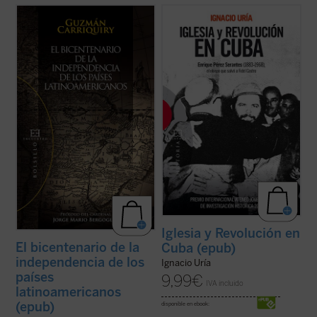
Prólogo de Jorge Mario Bergoglio.
Premio Internacional Ateneo Jovellanos de
Sobre la base de numerosas
Investigación Histórica 2010.
investigaciones y publicaciones
historiográficas, este libro propone un
Santiago de Cuba, 26 de julio de 1953. Un
juicio sintético sobre los criterios
centenar de hombres asalta el Cuartel
fundamentales para afrontar las actuales
Moncada, segunda fortaleza del país. El
conmemoraciones y ...
(ver ficha)
líder rebelde es un jovencísimo Fidel ...
(ver
ficha)
Iglesia y Revolución en
El bicentenario de la
Cuba (epub)
independencia de los
Ignacio Uría
países
9,99
€
IVA incluido
latinoamericanos
(epub)
disponible en ebook: