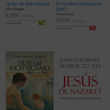
La ley de Dios (epub)
El hombre intranquilo
(pdf)
Rémi Brague
9,99
€
Ana Lanuza
IVA incluido
9,99
€
IVA incluido
disponible en ebook:
disponible en ebook:
El brillante escritor inglés Christopher
«En el gesto de las manos que bendicen se
Derrick, discípulo de C.S. Lewis, nos ofrece
expresa la relación duradera de Jesús con
en este pequeño libro ya clásico una
sus discípulos, con el mundo. En su
profunda e inquietante reflexión sobre la
ascensión Él viene para elevarnos por
educación moderna. Su punto de partida es
encima de nosotros mismos y abrir el
la visita a un
college
...
(ver ficha)
mundo a Dios. Por eso, los discípulos
pudieron ...
(ver ficha)