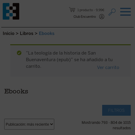
Saltar al contenido.
1 producto
9,99€
Club Encuentro
Inicio
>
Libros
>
Ebooks
“La teología de la historia de San
Buenaventura (epub)” se ha añadido a tu
carrito.
Ver carrito
Ebooks
FILTROS
Mostrando 793 - 804 de 1015
resultados