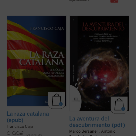
disponible en ebook:
Frente a la visión habitual que atribuye al
A lo largo de estas páginas el lector, de la
nacionalismo catalán una fundamentación
mano de tres nuevos grandes maestros y
meramente cultural o lingüística, Francisco
amigos ---C. Tsallis, Antonio F. Rañada y
Caja muestra, apoyándose en los propios
Marco Bersanelli---, abandonará lo
textos fundacionales de los referentes e
establecido para "aventurarse" en la
ideólogos del catalanismo, en el ...
(ver
realidad. Participará así junto con nosotros
ficha)
...
(ver ficha)
La raza catalana
La aventura del
(epub)
descubrimiento (pdf)
Francisco Caja
Marco Bersanelli, Antonio
9,99
€
IVA incluido