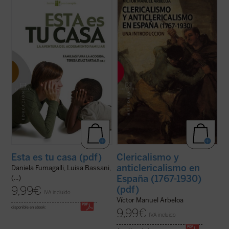
No es extraño ver cómo muchas personas
La historia española, especialmente en los
se embarcan en la aventura de los
últimos siglos, parece marcada por una
acogimientos o las adopciones cargados
confrontación radical entre las posiciones
de buenas intenciones, y en ocasiones
católicas y las posiciones anticatólicas.
llenos de romanticismos. Pero muchos no
Desde ambos lados se ha derivado a
resisten el embate de la realidad: cuando
menudo hacia una actitud de hostilidad y ...
empiezan a ...
(ver ficha)
(ver ficha)
Esta es tu casa (pdf)
Clericalismo y
anticlericalismo en
Daniela Fumagalli, Luisa Bassani,
España (1767-1930)
(...)
9,99
€
(pdf)
IVA incluido
Víctor Manuel Arbeloa
disponible en ebook:
9,99
€
IVA incluido