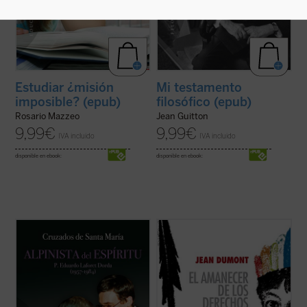
Estudiar ¿misión
Mi testamento
imposible? (epub)
filosófico (epub)
Rosario Mazzeo
Jean Guitton
9,99
€
9,99
€
IVA incluido
IVA incluido
disponible en ebook:
disponible en ebook:
P. Eduardo Laforet (1957-1984).
En 1550 comenzó un espectáculo insólito
«Consumado en breve, llenó largos años»
para el mundo: por primera vez en la
(Sab 4, 13). En sólo veintisiete años dio
historia, un emperador paraliza la
grandes pruebas del amor de Dios. Eso es
expansión de su imperio para suscitar un
lo que nos transmite
Alpinista del espíritu
,
debate: ¿es conforme a la justicia la
que no es una biografía ...
(ver ficha)
civilización y conversión de los indios del
Nuevo ...
(ver ficha)