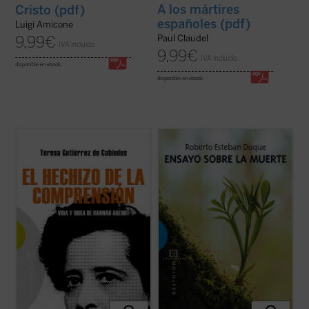
A los mártires
Cristo (pdf)
españoles (pdf)
Luigi Amicone
Paul Claudel
9,99
€
IVA incluido
9,99
€
IVA incluido
disponible en ebook:
disponible en ebook:
Prólogo de Alejandro Llano.
Prólogo de Mons. José María Yaguas Sanz
¿Puede el eco cobrar fuerza con el tiempo,
¿Es la muerte la auténtica limitación de
en vez de languidecer? ¿Qué esconde
toda aspiración humana a la felicidad o, por
Hannah Arendt para que, casi cuarenta
el contrario, enseñándonos a descubrir lo
años después de morir, su voz siga
esencial de la vida nos muestra aquello que
originando huracanes en el mundo
no puede ...
(ver ficha)
contemporáneo? ...
(ver ficha)