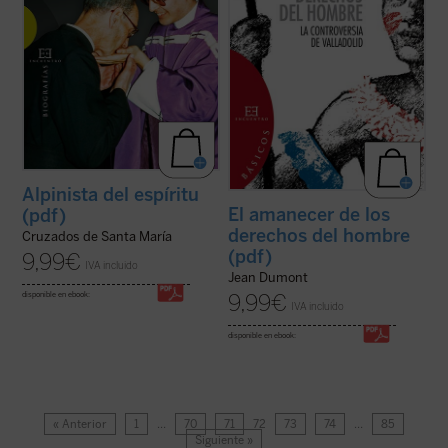
Alpinista del espíritu
El amanecer de los
(pdf)
derechos del hombre
Cruzados de Santa María
(pdf)
9,99
€
IVA incluido
Jean Dumont
9,99
€
disponible en ebook:
IVA incluido
disponible en ebook:
« Anterior
1
…
70
71
72
73
74
…
85
Siguiente »