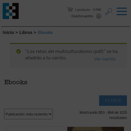
Saltar al contenido.
1 producto
9,99€
Club Encuentro
Inicio
>
Libros
>
Ebooks
“Los retos del multiculturalismo (pdf)” se ha
añadido a tu carrito.
Ver carrito
Ebooks
FILTROS
Mostrando 853 - 864 de 1015
resultados