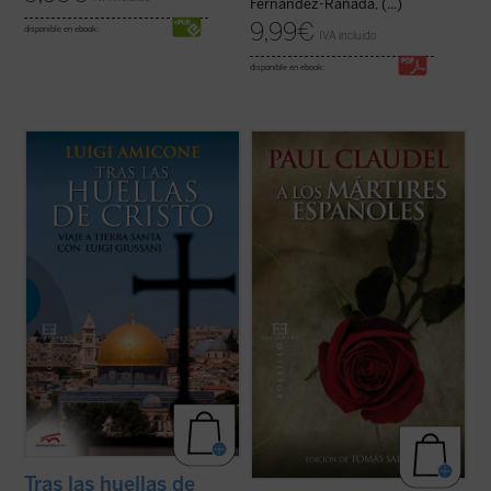
Fernández-Rañada, (...)
9,99
€
disponible en ebook:
IVA incluido
disponible en ebook:
«Lo que cuenta es realmente que la vida
Edición de Tomás Salas.
comenzada en María y José, en Juan y
Andrés, vuelva a encenderse en el corazón
Paul Claudel, uno de los grandes autores
de la gente, que a las personas se les
católicos del siglo XX, escribió su poema
A
ayude a tener un encuentro que cambie su
los mártires españoles
en 1937,
vida como sucedió en los orígenes del ...
impresionado por los acontecimientos que
(ver ficha)
estaban ocurriendo en España en el ...
(ver
ficha)
Tras las huellas de