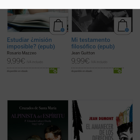
Estudiar ¿misión
Mi testamento
imposible? (epub)
filosófico (epub)
Rosario Mazzeo
Jean Guitton
9,99
€
9,99
€
IVA incluido
IVA incluido
disponible en ebook:
disponible en ebook:
P. Eduardo Laforet (1957-1984).
En 1550 comenzó un espectáculo insólito
«Consumado en breve, llenó largos años»
para el mundo: por primera vez en la
(Sab 4, 13). En sólo veintisiete años dio
historia, un emperador paraliza la
grandes pruebas del amor de Dios. Eso es
expansión de su imperio para suscitar un
lo que nos transmite
Alpinista del espíritu
,
debate: ¿es conforme a la justicia la
que no es una biografía ...
(ver ficha)
civilización y conversión de los indios del
Nuevo ...
(ver ficha)