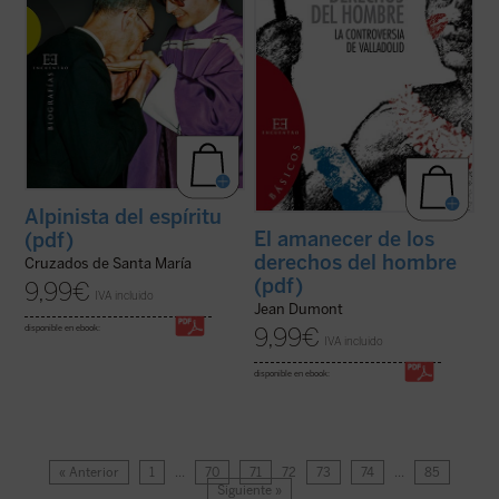
Alpinista del espíritu
El amanecer de los
(pdf)
derechos del hombre
Cruzados de Santa María
(pdf)
9,99
€
IVA incluido
Jean Dumont
9,99
€
disponible en ebook:
IVA incluido
disponible en ebook:
« Anterior
1
…
70
71
72
73
74
…
85
Siguiente »