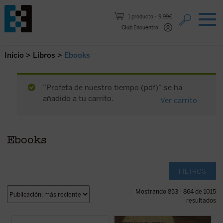
Saltar al contenido.
1 producto
9,99€
Club Encuentro
Inicio
>
Libros
>
Ebooks
“Profeta de nuestro tiempo (pdf)” se ha
añadido a tu carrito.
Ver carrito
Ebooks
FILTROS
Mostrando 853 - 864 de 1015
resultados