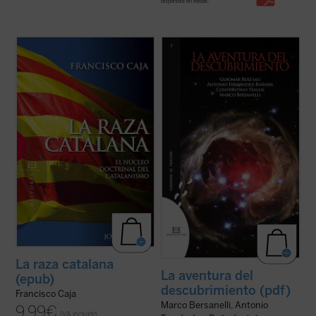
disponible en ebook:
Frente a la visión habitual que atribuye al
A lo largo de estas páginas el lector, de la
nacionalismo catalán una fundamentación
mano de tres nuevos grandes maestros y
meramente cultural o lingüística, Francisco
amigos ---C. Tsallis, Antonio F. Rañada y
Caja muestra, apoyándose en los propios
Marco Bersanelli---, abandonará lo
textos fundacionales de los referentes e
establecido para "aventurarse" en la
ideólogos del catalanismo, en el ...
(ver
realidad. Participará así junto con nosotros
ficha)
...
(ver ficha)
La raza catalana
La aventura del
(epub)
descubrimiento (pdf)
Francisco Caja
Marco Bersanelli, Antonio
9,99
€
IVA incluido