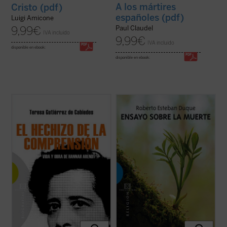
A los mártires
Cristo (pdf)
españoles (pdf)
Luigi Amicone
Paul Claudel
9,99
€
IVA incluido
9,99
€
IVA incluido
disponible en ebook:
disponible en ebook:
Prólogo de Alejandro Llano.
Prólogo de Mons. José María Yaguas Sanz
¿Puede el eco cobrar fuerza con el tiempo,
¿Es la muerte la auténtica limitación de
en vez de languidecer? ¿Qué esconde
toda aspiración humana a la felicidad o, por
Hannah Arendt para que, casi cuarenta
el contrario, enseñándonos a descubrir lo
años después de morir, su voz siga
esencial de la vida nos muestra aquello que
originando huracanes en el mundo
no puede ...
(ver ficha)
contemporáneo? ...
(ver ficha)