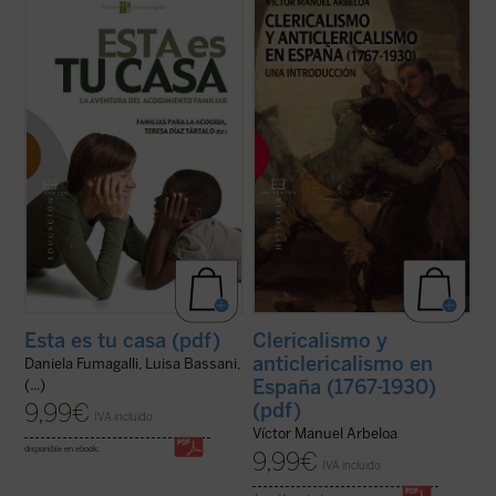
No es extraño ver cómo muchas personas
La historia española, especialmente en los
se embarcan en la aventura de los
últimos siglos, parece marcada por una
acogimientos o las adopciones cargados
confrontación radical entre las posiciones
de buenas intenciones, y en ocasiones
católicas y las posiciones anticatólicas.
llenos de romanticismos. Pero muchos no
Desde ambos lados se ha derivado a
resisten el embate de la realidad: cuando
menudo hacia una actitud de hostilidad y ...
empiezan a ...
(ver ficha)
(ver ficha)
Esta es tu casa (pdf)
Clericalismo y
anticlericalismo en
Daniela Fumagalli, Luisa Bassani,
España (1767-1930)
(...)
9,99
€
(pdf)
IVA incluido
Víctor Manuel Arbeloa
disponible en ebook:
9,99
€
IVA incluido