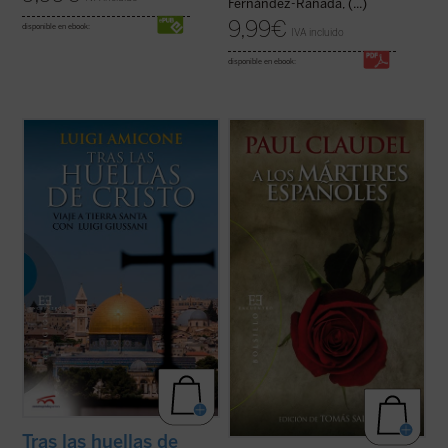
Fernández-Rañada, (...)
9,99
€
disponible en ebook:
IVA incluido
disponible en ebook:
«Lo que cuenta es realmente que la vida
Edición de Tomás Salas.
comenzada en María y José, en Juan y
Andrés, vuelva a encenderse en el corazón
Paul Claudel, uno de los grandes autores
de la gente, que a las personas se les
católicos del siglo XX, escribió su poema
A
ayude a tener un encuentro que cambie su
los mártires españoles
en 1937,
vida como sucedió en los orígenes del ...
impresionado por los acontecimientos que
(ver ficha)
estaban ocurriendo en España en el ...
(ver
ficha)
Tras las huellas de