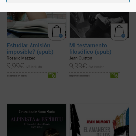
Estudiar ¿misión
Mi testamento
imposible? (epub)
filosófico (epub)
Rosario Mazzeo
Jean Guitton
9,99
€
9,99
€
IVA incluido
IVA incluido
disponible en ebook:
disponible en ebook:
P. Eduardo Laforet (1957-1984).
En 1550 comenzó un espectáculo insólito
«Consumado en breve, llenó largos años»
para el mundo: por primera vez en la
(Sab 4, 13). En sólo veintisiete años dio
historia, un emperador paraliza la
grandes pruebas del amor de Dios. Eso es
expansión de su imperio para suscitar un
lo que nos transmite
Alpinista del espíritu
,
debate: ¿es conforme a la justicia la
que no es una biografía ...
(ver ficha)
civilización y conversión de los indios del
Nuevo ...
(ver ficha)