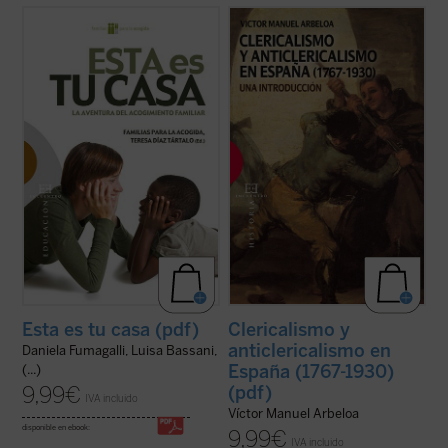
No es extraño ver cómo muchas personas
La historia española, especialmente en los
se embarcan en la aventura de los
últimos siglos, parece marcada por una
acogimientos o las adopciones cargados
confrontación radical entre las posiciones
de buenas intenciones, y en ocasiones
católicas y las posiciones anticatólicas.
llenos de romanticismos. Pero muchos no
Desde ambos lados se ha derivado a
resisten el embate de la realidad: cuando
menudo hacia una actitud de hostilidad y ...
empiezan a ...
(ver ficha)
(ver ficha)
Esta es tu casa (pdf)
Clericalismo y
anticlericalismo en
Daniela Fumagalli, Luisa Bassani,
España (1767-1930)
(...)
9,99
€
(pdf)
IVA incluido
Víctor Manuel Arbeloa
disponible en ebook:
9,99
€
IVA incluido