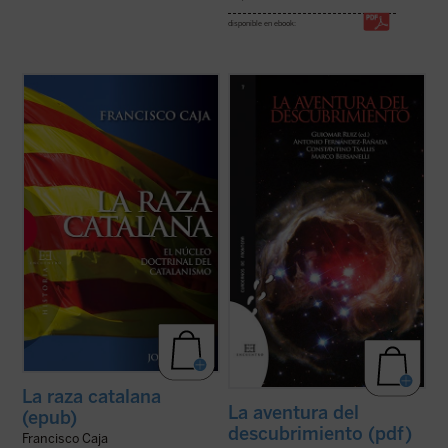
disponible en ebook:
Frente a la visión habitual que atribuye al
A lo largo de estas páginas el lector, de la
nacionalismo catalán una fundamentación
mano de tres nuevos grandes maestros y
meramente cultural o lingüística, Francisco
amigos ---C. Tsallis, Antonio F. Rañada y
Caja muestra, apoyándose en los propios
Marco Bersanelli---, abandonará lo
textos fundacionales de los referentes e
establecido para "aventurarse" en la
ideólogos del catalanismo, en el ...
(ver
realidad. Participará así junto con nosotros
ficha)
...
(ver ficha)
La raza catalana
La aventura del
(epub)
descubrimiento (pdf)
Francisco Caja