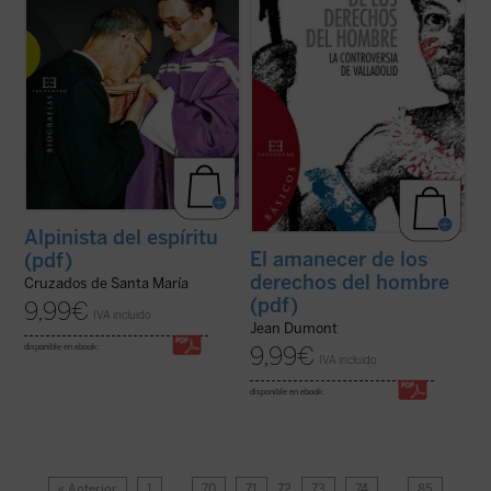
Alpinista del espíritu
El amanecer de los
(pdf)
derechos del hombre
Cruzados de Santa María
(pdf)
9,99
€
IVA incluido
Jean Dumont
9,99
€
disponible en ebook:
IVA incluido
disponible en ebook:
« Anterior
1
…
70
71
72
73
74
…
85