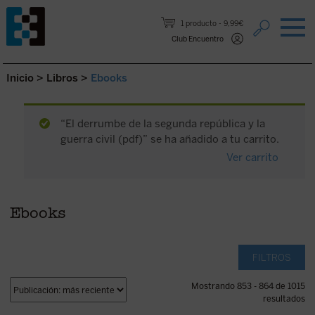
Saltar al contenido.
1 producto
9,99€
Club Encuentro
Inicio
>
Libros
>
Ebooks
“El derrumbe de la segunda república y la
guerra civil (pdf)” se ha añadido a tu carrito.
Ver carrito
Ebooks
FILTROS
Mostrando 853 - 864 de 1015
resultados