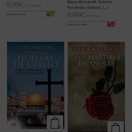
Marco Bersanelli, Antonio
9,99
€
IVA incluido
Fernández-Rañada, (...)
9,99
€
disponible en ebook:
IVA incluido
disponible en ebook:
«Lo que cuenta es realmente que la vida
Edición de Tomás Salas.
comenzada en María y José, en Juan y
Andrés, vuelva a encenderse en el corazón
Paul Claudel, uno de los grandes autores
de la gente, que a las personas se les
católicos del siglo XX, escribió su poema
A
ayude a tener un encuentro que cambie su
los mártires españoles
en 1937,
vida como sucedió en los orígenes del ...
impresionado por los acontecimientos que
(ver ficha)
estaban ocurriendo en España en el ...
(ver
ficha)