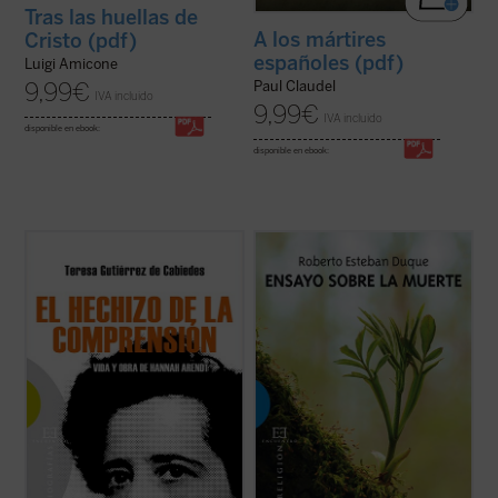
Tras las huellas de
A los mártires
Cristo (pdf)
españoles (pdf)
Luigi Amicone
Paul Claudel
9,99
€
IVA incluido
9,99
€
IVA incluido
disponible en ebook:
disponible en ebook:
Prólogo de Alejandro Llano.
Prólogo de Mons. José María Yaguas Sanz
¿Puede el eco cobrar fuerza con el tiempo,
¿Es la muerte la auténtica limitación de
en vez de languidecer? ¿Qué esconde
toda aspiración humana a la felicidad o, por
Hannah Arendt para que, casi cuarenta
el contrario, enseñándonos a descubrir lo
años después de morir, su voz siga
esencial de la vida nos muestra aquello que
originando huracanes en el mundo
no puede ...
(ver ficha)
contemporáneo? ...
(ver ficha)