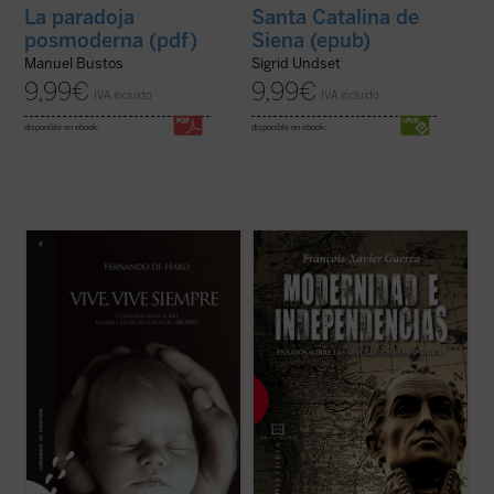
La paradoja
Santa Catalina de
posmoderna (pdf)
Siena (epub)
Manuel Bustos
Sigrid Undset
9,99
€
9,99
€
IVA incluido
IVA incluido
disponible en ebook:
disponible en ebook:
Este libro quiere ser una contribución para
A partir de 1808, se abre en todo el mundo
recuperar la evidencia del valor de la vida
hispánico una época de profundas
cuando se cambia la regulación del aborto.
transformaciones. En España comienza la
Ni los más terribles horrores del siglo XX
revolución liberal, en América el proceso
fueron capaces de apagar en muchos un
que conducirá a la independencia. Se trata
amor y un gusto por la vida que ...
(ver
de un proceso único, que comienza con la ...
ficha)
(ver ficha)