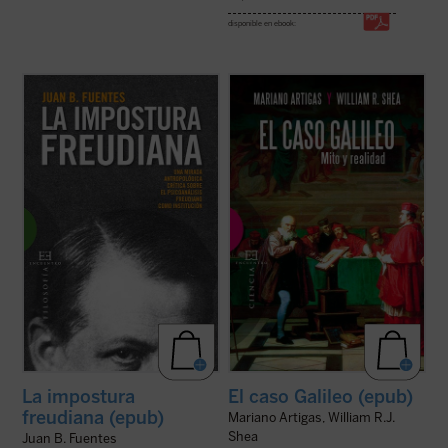
disponible en ebook:
En este libro se lleva a cabo una crítica
Probablemente ningún juicio y veredicto ha
demoledora e implacable, como no se había
suscitado tantas interpretaciones y
realizado hasta ahora, del psicoanálisis
controversias como el de Galileo Galilei.
freudiano considerado como institución. Lo
Historiadores, filósofos, novelistas,
que esta institución hubiera hecho es
dramaturgos, periodistas religiosos y
incidir en el estado de ...
(ver ficha)
científicos se han aproximado a él
acentuando un ...
(ver ficha)
La impostura
El caso Galileo (epub)
freudiana (epub)
Mariano Artigas, William R.J.
Shea
Juan B. Fuentes