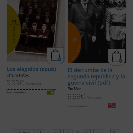
Los elegidos (epub)
El derrumbe de la
Chaim Potok
segunda república y la
9,99
€
guerra civil (pdf)
IVA incluido
Pío Moa
disponible en ebook:
9,99
€
IVA incluido
disponible en ebook:
« Anterior
1
…
71
72
73
74
75
…
85