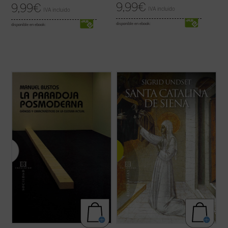
9,99
€
9,99
€
IVA incluido
IVA incluido
disponible en ebook:
disponible en ebook:
«En última instancia, la cultura posmoderna
«De tiempo en tiempo se ha discutido [...]
debe entenderse como la crisis de los
qué ha hecho el Cristianismo por la mujer.
mismos principios que alumbraron la
Qué sitio ha ocupado la mujer en el seno de
cultura moderna y cuajaron en la
la familia y en la sociedad dentro de los
Ilustración, aunque sea al mismo tiempo
pueblos que profesaron la religión de
tributaría de ellos, pues sin los mismos no
Cristo. Cómo era considerada la ...
(ver
se ...
(ver ficha)
ficha)