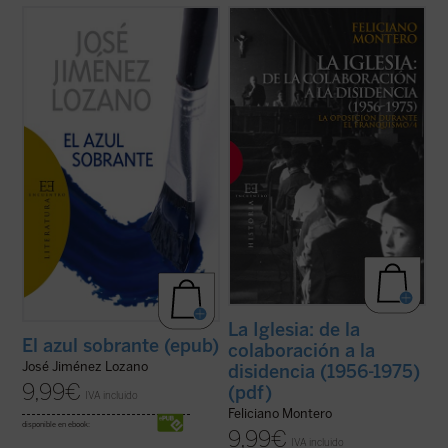
El azul sobrante
es la nueva colección de
«De la colaboración a la disidencia»
cuentos de José Jiménez Lozano, Premio
resume el proceso de «desenganche» de la
Cervantes de Literatura.
Iglesia y del catolicismo español respecto
«Jiménez Lozano crea aventuras que
del régimen de Franco, que significó pasar
viajan hasta los territorios de la pasión
de la plena identificación y colaboración
humana o se detienen en las heridas
con el Régimen (el llamado ...
(ver ficha)
abiertas por ...
(ver ficha)
La Iglesia: de la
El azul sobrante (epub)
colaboración a la
José Jiménez Lozano
disidencia (1956-1975)
9,99
€
(pdf)
IVA incluido
Feliciano Montero
disponible en ebook:
9,99
€
IVA incluido