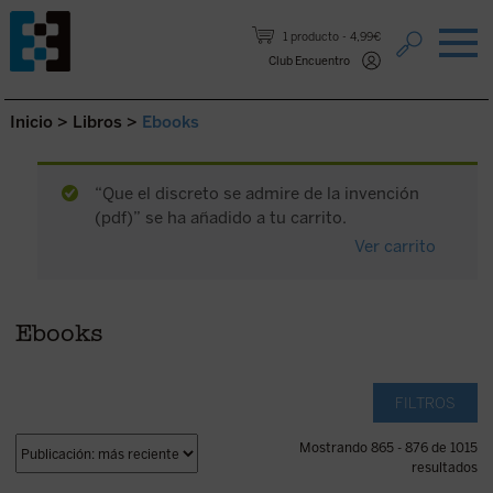
Saltar al contenido.
1 producto
4,99€
Club Encuentro
Inicio
>
Libros
>
Ebooks
“Que el discreto se admire de la invención
(pdf)” se ha añadido a tu carrito.
Ver carrito
Ebooks
FILTROS
Mostrando 865 - 876 de 1015
resultados