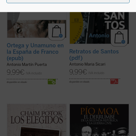
Ortega y Unamuno en
Retratos de Santos
la España de Franco
(pdf)
(epub)
Antonio Maria Sicari
Antonio Martín Puerta
9,99
€
9,99
€
IVA incluido
IVA incluido
disponible en ebook:
disponible en ebook:
Esta novela es un clásico sobre la extraña
¿Llegó la Guerra Civil española por una
amistad entre dos chicos de Brooklyn
amenaza fascista a la que se vio obligada a
alrededor de 1940. Reuven Malter es un
resistir la izquierda, o por un peligro
judío secularizado de padre intelectual y
revolucionario que la derecha hubo de
sionista; Danny Saunders es el brillante hijo
repeler? ¿Quién comenzó la guerra? ¿Qué
y el legítimo heredero de un rabino ...
(ver
papel tuvo en ello la revuelta de ...
(ver
ficha)
ficha)