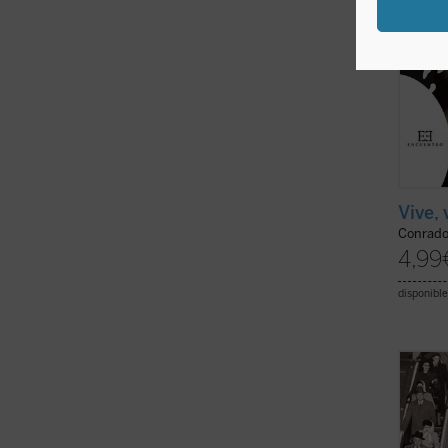
Vive,
Conrado
4,99
disponible
«Los 
humano
al est
Un hér