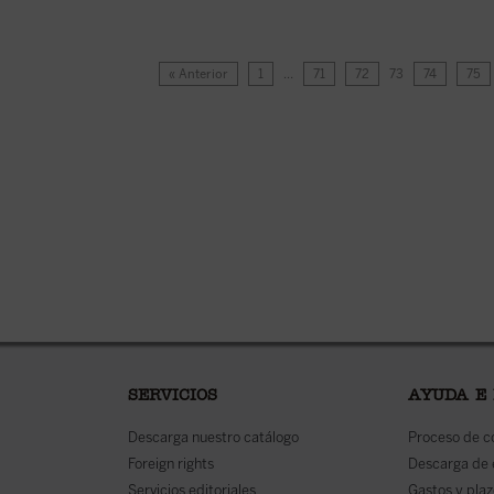
« Anterior
1
…
71
72
73
74
75
SERVICIOS
AYUDA E
Descarga nuestro catálogo
Proceso de 
Foreign rights
Descarga de
Servicios editoriales
Gastos y plaz