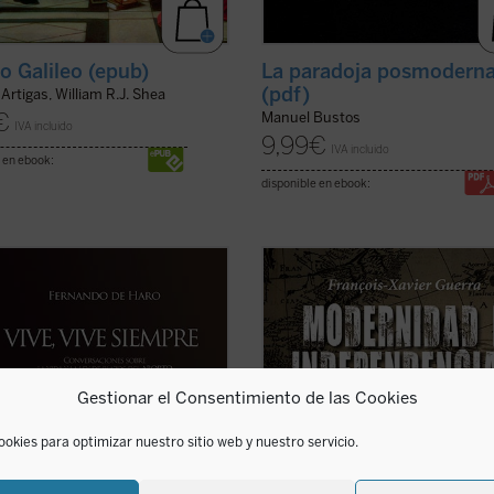
so Galileo (epub)
La paradoja posmodern
(pdf)
Artigas, William R.J. Shea
€
Manuel Bustos
IVA incluido
9,99
€
IVA incluido
 en ebook:
disponible en ebook:
ibro quiere ser una contribución
A partir de 1808, se abre en todo el
ecuperar la evidencia del valor de
mundo hispánico una época de
a cuando se cambia la regulación
profundas transformaciones. En E
orto. Ni los más terribles horrores
comienza la revolución liberal, en
glo XX fueron capaces de apagar en
América el proceso que conducirá a
 un amor y un gusto por la vida
independencia. Se trata de un pro
Gestionar el Consentimiento de las Cookies
(ver ficha)
único, que comienza con la ...
(ver f
ookies para optimizar nuestro sitio web y nuestro servicio.