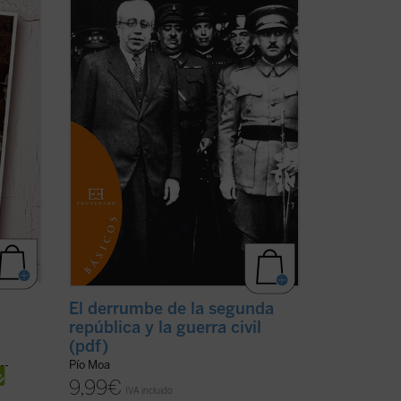
ers es
repeler? ¿Quién comenzó la guerra?
ero de
¿Qué papel tuvo en ello la revuelta de ...
(ver ficha)
El derrumbe de la segunda
república y la guerra civil
(pdf)
Pío Moa
9,99
€
IVA incluido