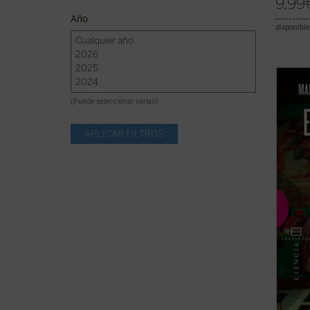
9,99
Año
disponible
Probab
ha sus
(Puede seleccionar varias)
contro
Histor
dramat
cientí
acentu