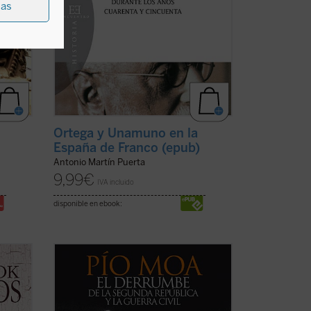
ias
Ortega y Unamuno en la
España de Franco (epub)
Antonio Martín Puerta
9,99
€
IVA incluido
disponible en ebook:
¿Llegó la Guerra Civil española por una
de
amenaza fascista a la que se vio obligada
n
a resistir la izquierda, o por un peligro
 padre
revolucionario que la derecha hubo de