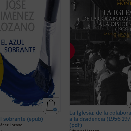
s de José Jiménez Lozano, Premio
resume el proceso de «desenganc
tes de Literatura.
la Iglesia y del catolicismo español
nez Lozano crea aventuras que
respecto del régimen de Franco, q
 hasta los territorios de la pasión
significó pasar de la plena identific
 o se detienen en las heridas
colaboración con el Régimen (el l
s por ...
(ver ficha)
...
(ver ficha)
La Iglesia: de la colabor
ul sobrante (epub)
a la disidencia (1956-197
(pdf)
ménez Lozano