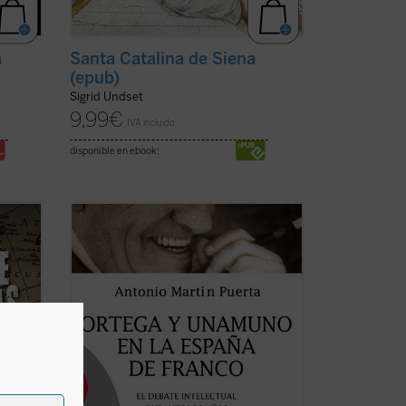
a
Santa Catalina de Siena
(epub)
Sigrid Undset
9,99
€
IVA incluido
disponible en ebook:
Durante la primera parte del régimen de
Franco se desarrolló una fuerte polémica
spaña
acerca de la apertura cultural, cuestión
que fundamentalmente giraba en torno
 la
a José Ortega y Gasset y a Miguel de
ceso
Unamuno. Dos obras de este último
icha)
acabarían en ...
(ver ficha)