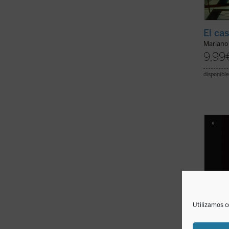
El ca
Mariano 
9,99
disponible
Este l
para r
la vid
del ab
del si
muchos
que ...
Utilizamos c