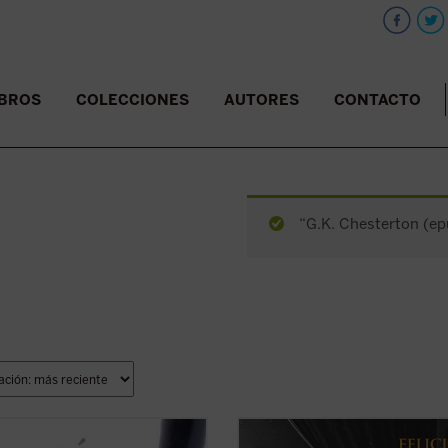
IBROS
COLECCIONES
AUTORES
CONTACTO
“G.K. Chesterton (epu
l sobrante
es la nueva colección de
«De la colaboración a la disidencia