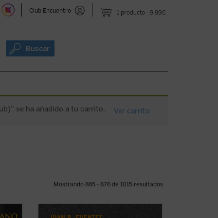
Club Encuentro
1 producto
9,99€
Buscar
b)” se ha añadido a tu carrito.
Ver carrito
Mostrando 865 - 876 de 1015 resultados
»
En este libro se lleva a cabo una crítica