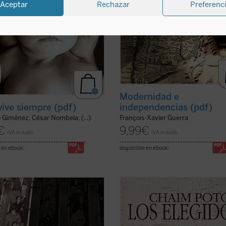
Aceptar
Rechazar
Preferenc
Modernidad e
 vive siempre (pdf)
independencias (pdf)
 Giménez, César Nombela, (...)
François-Xavier Guerra
€
9,99
€
IVA incluido
IVA incluido
 en ebook:
disponible en ebook:
santos son los hombres más
Esta novela es un clásico sobre la
s. [...] Los santos no son héroes
extraña amistad entre dos chicos 
ilo de los personajes de Plutarco.
Brooklyn alrededor de 1940. Reuve
oe da la sensación de superar la
Malter es un judío secularizado de