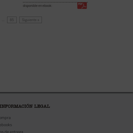
disponible en ebook:
…
85
Siguiente »
 INFORMACIÓN LEGAL
compra
 ebooks
os de entrega