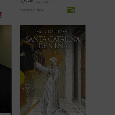
9,99
€
IVA incluido
disponible en ebook:
«De tiempo en tiempo se ha discutido
o la
[...] qué ha hecho el Cristianismo por la
mujer. Qué sitio ha ocupado la mujer en
el seno de la familia y en la sociedad
ea al
dentro de los pueblos que profesaron la
pues
religión de Cristo. Cómo era considerada
la ...
(ver ficha)