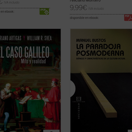
€
Feliciano Montero
IVA incluido
9,99
€
IVA incluido
 en ebook:
disponible en ebook:
lemente ningún juicio y veredicto
«En última instancia, la cultura
citado tantas interpretaciones y
posmoderna debe entenderse com
versias como el de Galileo Galilei.
crisis de los mismos principios que
iadores, filósofos, novelistas,
alumbraron la cultura moderna y
urgos, periodistas religiosos y
cuajaron en la Ilustración, aunque s
ficos se han aproximado a él
mismo tiempo tributaría de ellos, 
ando un ...
(ver ficha)
sin los mismos no se ...
(ver ficha)