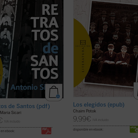
 humanidad, mientras que el santo
intelectual y sionista; Danny Saund
supera, sino que la asume. Se
el brillante hijo y el legítimo hered
a por ...
(ver ficha)
un rabino ...
(ver ficha)
Los elegidos (epub)
tos de Santos (pdf)
Chaim Potok
Maria Sicari
9,99
€
€
IVA incluido
IVA incluido
disponible en ebook:
 en ebook: