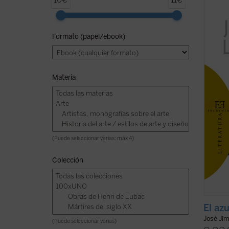
10€
11€
cuento
Cervan
«Jimé
Formato (papel/ebook)
viajan
humana
abierta
Materia
(Puede seleccionar varias: máx 4)
Colección
El az
José Ji
(Puede seleccionar varias)