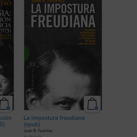
he» de
demoledora e implacable, como no se
había realizado hasta ahora, del
ue
psicoanálisis freudiano considerado
ación y
como institución. Lo que esta institución
lamado
hubiera hecho es incidir en el estado de
...
(ver ficha)
ación
La impostura freudiana
5)
(epub)
Juan B. Fuentes