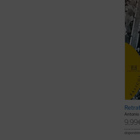
propia
no la 
esfuerz
Retra
Antonio 
9,99
disponible