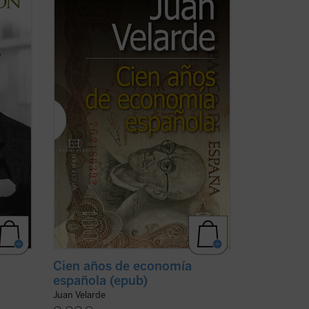
José Ortega y Gasset.
---el
--
Desde un prestigio único entre nuestros
 ello
economistas, y con la garantía de más de
te, el
medio siglo de trabajo, Juan Velarde
sintetiza todo el siglo XX (y algo más) de
nuestra ...
(ver ficha)
Cien años de economía
española (epub)
Juan Velarde