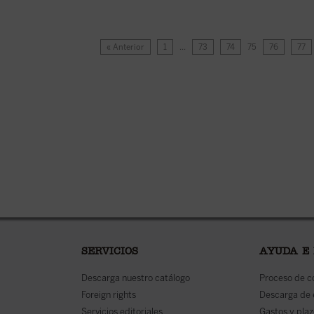
« Anterior
1
…
73
74
75
76
77
SERVICIOS
AYUDA E
Descarga nuestro catálogo
Proceso de 
Foreign rights
Descarga de
Servicios editoriales
Gastos y plaz