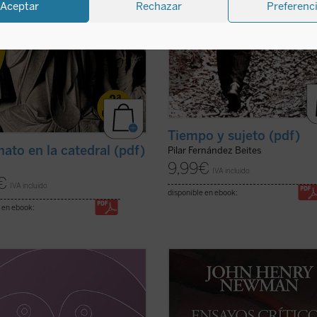
Aceptar
Rechazar
Preferenc
Tiempo y sujeto (pdf)
nato en la catedral (pdf)
Pilar Fernández Beites
9,99
€
IVA incluido
€
IVA incluido
disponible en ebook:
 en ebook:
ucción y traducción de Raquel Vera
Los
Ensayos críticos e históricos
re
ez.
una serie de escritos sobre temas
diversos, principalmente de su épo
e ensayo, inédito hasta ahora en
anglicana y publicados originalmen