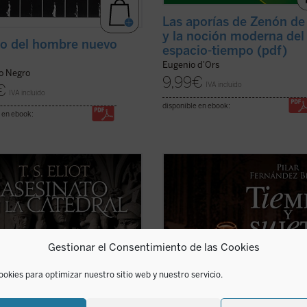
Las aporías de Zenón de
y la noción moderna del
to del hombre nuevo
espacio-tiempo (pdf)
Eugenio d'Ors
o Negro
9,99
€
IVA incluido
€
IVA incluido
disponible en ebook:
 en ebook:
Becket, arzobispo de Canterbury,
«Uno de los orígenes de la crisis ac
sinado en 1170 por orden de su rey,
del pensamiento reside en la elimi
 querer someterse a las
de la subjetividad ---y con ella del
tuciones de Clarendon, y cae,
y de todo posible humanismo---. El 
sado por las espadas, al pie mismo
que acaba de concluir ha sabido lle
tar de cuya iglesia es supremo
hasta sus últimas consecuencias la 
Gestionar el Consentimiento de las Cookies
ote.
ficha)
.
(ver ficha)
ookies para optimizar nuestro sitio web y nuestro servicio.