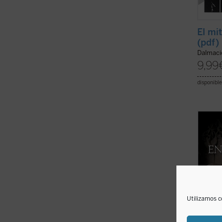
El mi
(pdf)
Dalmaci
9,99
disponible
Tomás 
es ase
por no
Consti
atrave
del al
sacerd
Este ..
Utilizamos c