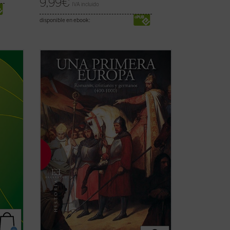
9,99
€
IVA incluido
disponible en ebook:
de
«Los siglos IV y V constituyen la época
'Ors es
más apasionante para la Historia de
e
nuestro continente. De sus realizaciones
y de sus contradicciones seguimos en
 y su
parte viviendo». De ella parte, también,
el estudio de Emilio Mitre, que abarca
hasta la ...
(ver ficha)