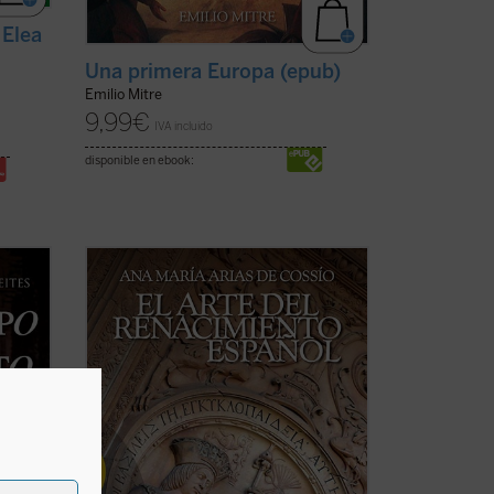
 Elea
Una primera Europa (epub)
Emilio Mitre
9,99
€
IVA incluido
disponible en ebook:
tual
Sobre todo el caudal de estudios que nos
nación
han proporcionado un conocimiento muy
 hombre
completo de lo que fue el Renacimiento
siglo
en España, el libro de Ana María Arias de
var
Cossío sigue una línea interdisciplinar
...
(ver
que aborda la obra artística contando
con ...
(ver ficha)