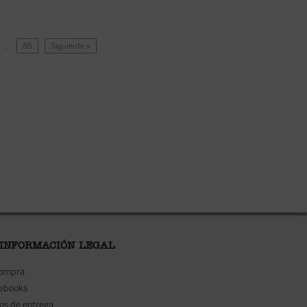
…
85
Siguiente »
 INFORMACIÓN LEGAL
compra
 ebooks
os de entrega