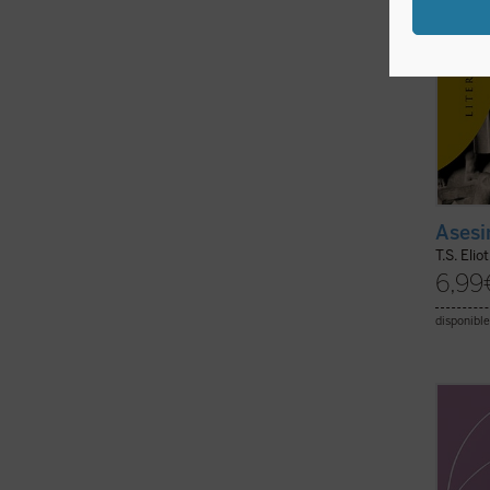
Asesi
T.S. Eliot
6,99
disponible
Introd
Gonzál
En est