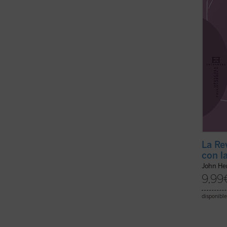
españo
a la a
atribu
expone
La Re
con la
John H
9,99
disponible