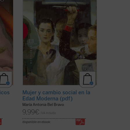
ió
historia de la mujer ha escrito su autora,
desde una perspectiva ciertamente
original e ...
(ver ficha)
icos
Mujer y cambio social en la
Edad Moderna (pdf)
María Antonia Bel Bravo
9,99
€
IVA incluido
disponible en ebook: