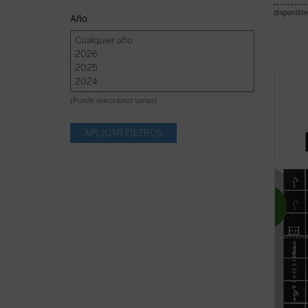
disponible
Año
Dalmac
más or
(Puede seleccionar varias)
políti
del h
de los
concep
...
(ver 