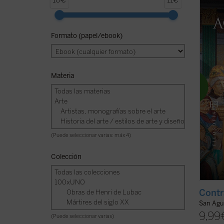
10€
11€
es la 
uno de
univer
Formato (papel/ebook)
el esc
mismo 
(ver f
Materia
(Puede seleccionar varias: máx 4)
Colección
Contr
San Agu
9,99
(Puede seleccionar varias)