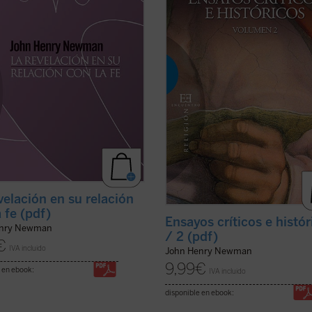
l, J.H. Newman quiere responder
forma dispersa, que Newman decid
cusación de escepticismo que le
reunir después de su conversión al
ían ciertos intelectuales. Para ello
catolicismo ...
(ver ficha)
 su ...
(ver ficha)
velación en su relación
 fe (pdf)
Ensayos críticos e histór
enry Newman
/ 2 (pdf)
€
IVA incluido
John Henry Newman
9,99
€
 en ebook:
IVA incluido
disponible en ebook: