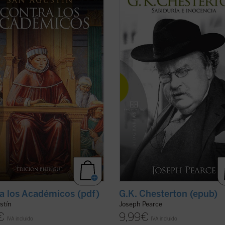
obra filosófica más importante de
trabajo por parte del autor, se nos
 los autores cristianos más
presenta el Chesterton de siempre 
sales. San Agustín combate en ella
polemista, el escritor y el converso-
epticismo del que había sido él
junto a un Chesterton nuevo, no por
presa antes de su conversión....
menos verdadero: el amigo, el aman
icha)
padre, el ...
(ver ficha)
a los Académicos (pdf)
G.K. Chesterton (epub)
stín
Joseph Pearce
€
9,99
€
IVA incluido
IVA incluido