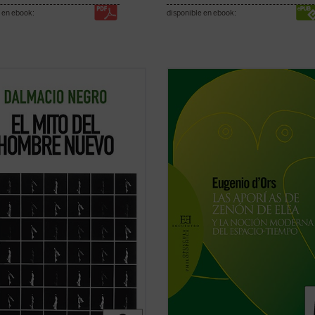
 en ebook:
disponible en ebook:
io Negro, uno de los intelectuales
Filósofo, escritor y gran promotor 
iginales y profundos de la filosofía
instituciones culturales, Eugenio d
ca en español, nos ofrece en
El mito
conocido internacionalmente, sobr
ombre nuevo
un cuidadoso examen
todo, como teórico del arte y de la
 principales antecedentes,
cultura. Sin embargo, sus intereses
ciones y tendencias relacionados
producción intelectual fueron muy
ficha)
amplios e incluyen ...
(ver ficha)