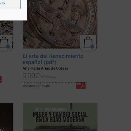
ias
El arte del Renacimiento
español (pdf)
Ana María Arias de Cossío
9,99
€
IVA incluido
disponible en ebook:
cogen
La mujer ha sido el motor de los cambios
sociales durante la Edad Moderna hasta
ca
nuestros días. Esta es la tesis principal
te de
de este libro, tercero que sobre la