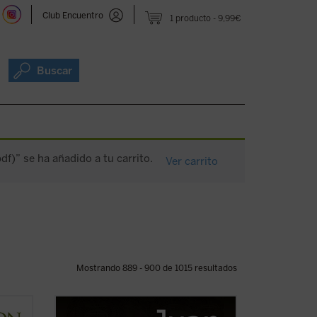
Club Encuentro
1 producto
9,99€
Buscar
df)” se ha añadido a tu carrito.
Ver carrito
Mostrando 889 - 900 de 1015 resultados
de
Premio de Ensayo y Humanidades 2010