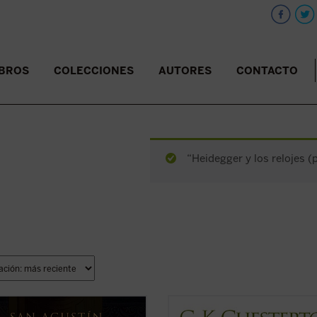
IBROS
COLECCIONES
AUTORES
CONTACTO
“Heidegger y los relojes (p
 los académicos
, escrita en el 386,
En este libro, fruto de cuatro años 