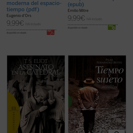
moderna del espacio-
(epub)
tiempo (pdf)
Emilio Mitre
Eugenio d'Ors
9,99
€
IVA incluido
9,99
€
IVA incluido
disponible en ebook:
disponible en ebook:
Tomás Becket, arzobispo de Canterbury,
«Uno de los orígenes de la crisis actual del
es asesinado en 1170 por orden de su rey,
pensamiento reside en la eliminación de la
por no querer someterse a las
subjetividad ---y con ella del hombre y de
Constituciones de Clarendon, y cae,
todo posible humanismo---. El siglo que
atravesado por las espadas, al pie mismo
acaba de concluir ha sabido llevar hasta
del altar de cuya iglesia es supremo
sus últimas consecuencias la ...
(ver ficha)
sacerdote.
Este ...
(ver ficha)