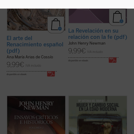
La Revelación en su
relación con la fe (pdf)
El arte del
John Henry Newman
Renacimiento español
9,99
€
(pdf)
IVA incluido
Ana María Arias de Cossío
disponible en ebook:
9,99
€
IVA incluido
disponible en ebook:
Los
Ensayos críticos e históricos
recogen
La mujer ha sido el motor de los cambios
una serie de escritos sobre temas
sociales durante la Edad Moderna hasta
diversos, principalmente de su época
nuestros días. Esta es la tesis principal de
anglicana y publicados originalmente de
este libro, tercero que sobre la historia de
forma dispersa, que Newman decidió
la mujer ha escrito su autora, desde una
reunir después de su conversión al
perspectiva ciertamente original e ...
(ver
catolicismo ...
(ver ficha)
ficha)