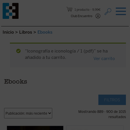
Saltar al contenido.
1 producto
9,99€
Club Encuentro
Inicio
>
Libros
>
Ebooks
“Iconografía e iconología / 1 (pdf)” se ha
añadido a tu carrito.
Ver carrito
Ebooks
FILTROS
Mostrando 889 - 900 de 1015
resultados