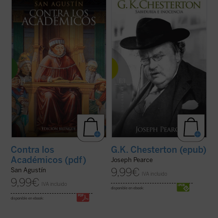
Contra los académicos
, escrita en el 386,
En este libro, fruto de cuatro años de
es la obra filosófica más importante de uno
trabajo por parte del autor, se nos presenta
de los autores cristianos más universales.
el Chesterton de siempre ---el polemista, el
San Agustín combate en ella el
escritor y el converso--- junto a un
escepticismo del que había sido él mismo
Chesterton nuevo, no por ello menos
presa antes de su conversión....
(ver ficha)
verdadero: el amigo, el amante, el padre, el
...
(ver ficha)
Contra los
G.K. Chesterton (epub)
Académicos (pdf)
Joseph Pearce
9,99
€
San Agustín
IVA incluido
9,99
€
IVA incluido
disponible en ebook:
disponible en ebook: