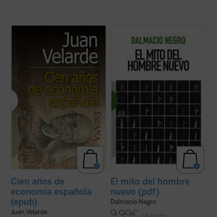
Premio de Ensayo y Humanidades 2010
Dalmacio Negro, uno de los intelectuales
José Ortega y Gasset.
más originales y profundos de la filosofía
política en español, nos ofrece en
El mito
Desde un prestigio único entre nuestros
del hombre nuevo
un cuidadoso examen de
economistas, y con la garantía de más de
los principales antecedentes,
medio siglo de trabajo, Juan Velarde
concepciones y tendencias relacionados ...
sintetiza todo el siglo XX (y algo más) de
(ver ficha)
nuestra ...
(ver ficha)
Cien años de
El mito del hombre
economía española
nuevo (pdf)
(epub)
Dalmacio Negro
9,99
€
Juan Velarde
IVA incluido