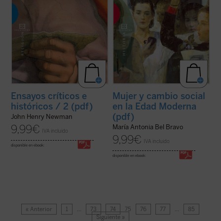
Ensayos críticos e
Mujer y cambio social
históricos / 2 (pdf)
en la Edad Moderna
(pdf)
John Henry Newman
9,99
€
María Antonia Bel Bravo
IVA incluido
9,99
€
IVA incluido
disponible en ebook:
disponible en ebook:
« Anterior
1
…
73
74
75
76
77
…
85
Siguiente »