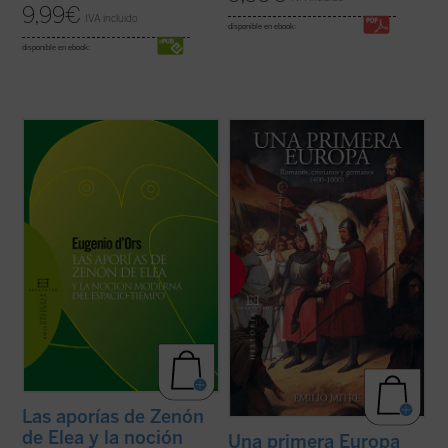
9,99
€
IVA incluido
disponible en ebook:
disponible en ebook:
Filósofo, escritor y gran promotor de
«Los siglos IV y V constituyen la época
instituciones culturales, Eugenio d'Ors es
más apasionante para la Historia de
conocido internacionalmente, sobre todo,
nuestro continente. De sus realizaciones y
como teórico del arte y de la cultura. Sin
de sus contradicciones seguimos en parte
embargo, sus intereses y su producción
viviendo». De ella parte, también, el estudio
intelectual fueron muy amplios e incluyen ...
de Emilio Mitre, que abarca hasta la ...
(ver
(ver ficha)
ficha)
Las aporías de Zenón
de Elea y la noción
Una primera Europa