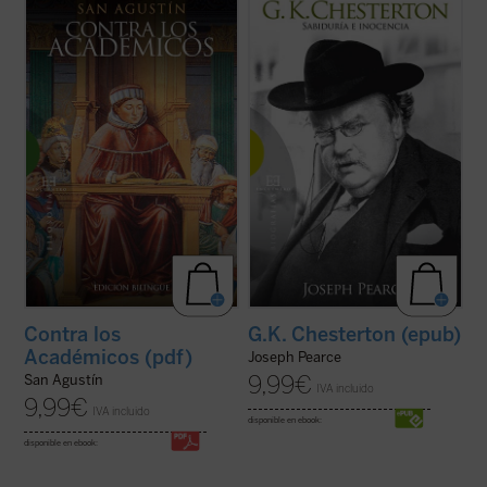
Contra los académicos
, escrita en el 386,
En este libro, fruto de cuatro años de
es la obra filosófica más importante de uno
trabajo por parte del autor, se nos presenta
de los autores cristianos más universales.
el Chesterton de siempre ---el polemista, el
San Agustín combate en ella el
escritor y el converso--- junto a un
escepticismo del que había sido él mismo
Chesterton nuevo, no por ello menos
presa antes de su conversión....
(ver ficha)
verdadero: el amigo, el amante, el padre, el
...
(ver ficha)
Contra los
G.K. Chesterton (epub)
Académicos (pdf)
Joseph Pearce
9,99
€
San Agustín
IVA incluido
9,99
€
IVA incluido
disponible en ebook:
disponible en ebook: