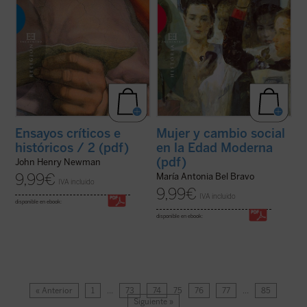
Ensayos críticos e
Mujer y cambio social
históricos / 2 (pdf)
en la Edad Moderna
(pdf)
John Henry Newman
9,99
€
María Antonia Bel Bravo
IVA incluido
9,99
€
IVA incluido
disponible en ebook:
disponible en ebook:
« Anterior
1
…
73
74
75
76
77
…
85
Siguiente »