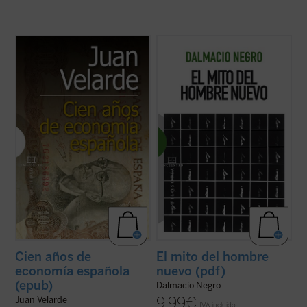
Premio de Ensayo y Humanidades 2010
Dalmacio Negro, uno de los intelectuales
José Ortega y Gasset.
más originales y profundos de la filosofía
política en español, nos ofrece en
El mito
Desde un prestigio único entre nuestros
del hombre nuevo
un cuidadoso examen de
economistas, y con la garantía de más de
los principales antecedentes,
medio siglo de trabajo, Juan Velarde
concepciones y tendencias relacionados ...
sintetiza todo el siglo XX (y algo más) de
(ver ficha)
nuestra ...
(ver ficha)
Cien años de
El mito del hombre
economía española
nuevo (pdf)
(epub)
Dalmacio Negro
9,99
€
Juan Velarde
IVA incluido