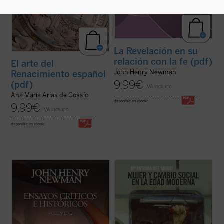
La Revelación en su
relación con la fe (pdf)
El arte del
John Henry Newman
Renacimiento español
9,99
€
(pdf)
IVA incluido
Ana María Arias de Cossío
disponible en ebook:
9,99
€
IVA incluido
disponible en ebook:
Los
Ensayos críticos e históricos
recogen
La mujer ha sido el motor de los cambios
una serie de escritos sobre temas
sociales durante la Edad Moderna hasta
diversos, principalmente de su época
nuestros días. Esta es la tesis principal de
anglicana y publicados originalmente de
este libro, tercero que sobre la historia de
forma dispersa, que Newman decidió
la mujer ha escrito su autora, desde una
reunir después de su conversión al
perspectiva ciertamente original e ...
(ver
catolicismo ...
(ver ficha)
ficha)