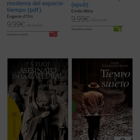
moderna del espacio-
(epub)
tiempo (pdf)
Emilio Mitre
Eugenio d'Ors
9,99
€
IVA incluido
9,99
€
IVA incluido
disponible en ebook:
disponible en ebook:
Tomás Becket, arzobispo de Canterbury,
«Uno de los orígenes de la crisis actual del
es asesinado en 1170 por orden de su rey,
pensamiento reside en la eliminación de la
por no querer someterse a las
subjetividad ---y con ella del hombre y de
Constituciones de Clarendon, y cae,
todo posible humanismo---. El siglo que
atravesado por las espadas, al pie mismo
acaba de concluir ha sabido llevar hasta
del altar de cuya iglesia es supremo
sus últimas consecuencias la ...
(ver ficha)
sacerdote.
Este ...
(ver ficha)