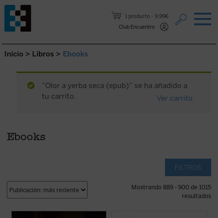
Saltar al contenido.
1 producto
9,99€
Club Encuentro
Inicio
>
Libros
>
Ebooks
“Olor a yerba seca (epub)” se ha añadido a
tu carrito.
Ver carrito
Ebooks
FILTROS
Mostrando 889 - 900 de 1015
resultados