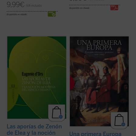
9,99
€
IVA incluido
disponible en ebook:
disponible en ebook:
Filósofo, escritor y gran promotor de
«Los siglos IV y V constituyen la época
instituciones culturales, Eugenio d'Ors es
más apasionante para la Historia de
conocido internacionalmente, sobre todo,
nuestro continente. De sus realizaciones y
como teórico del arte y de la cultura. Sin
de sus contradicciones seguimos en parte
embargo, sus intereses y su producción
viviendo». De ella parte, también, el estudio
intelectual fueron muy amplios e incluyen ...
de Emilio Mitre, que abarca hasta la ...
(ver
(ver ficha)
ficha)
Las aporías de Zenón
de Elea y la noción
Una primera Europa