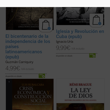
Iglesia y Revolución en
El bicentenario de la
Cuba (epub)
independencia de los
Ignacio Uría
países
9,99
€
IVA incluido
latinoamericanos
(epub)
disponible en ebook:
Guzmán Carriquiry
4,99
€
IVA incluido
disponible en ebook:
La actual crisis económica tiene un
Hoy la idea de ley divina se ha vuelto
trasfondo antropológico. Este libro discute
extraña e incluso, para algunos, ofensiva.
las raíces tanto técnicas como culturales
Sin embargo, ha dominado las creencias y
que han conducido a la situación actual,
las costumbres durante casi tres milenios.
tanto en el contexto internacional como en
La alianza entre Dios y la ley, forjada en la
el caso particular de España. ...
(ver ficha)
Grecia antigua y en la tradición ...
(ver
ficha)