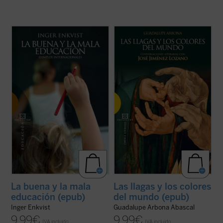
El presente libro tiene el propósito de
«
¿Cómo definiría usted el cuento?
explicar en qué consiste la buena calidad
Digamos que como un retazo de vida
educativa. Estudiando diversos sistemas
humana con el que me encuentro, y en el
escolares, tanto con buenos como con
que me siento involucrado. Lo que he visto
malos resultados, se muestran las razones
que ocurre y lo que oigo me acontece a mí
por las que el modelo educativo
también. Si lo cuento como debe ser, ...
(ver
prevaleciente ...
(ver ficha)
ficha)
La buena y la mala
Las llagas y los colores
educación (epub)
del mundo (epub)
Inger Enkvist
Guadalupe Arbona Abascal
9,99
€
9,99
€
IVA incluido
IVA incluido