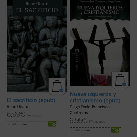
El sacrificio está en el origen de la cultura
La tesis central de este libro es que la
humana. El griego queda a oscuras, los
izquierda, habiendo fracasado durante el
vedas se acercan a su desvelamiento, pero
siglo XX en su programa clásico (el
sólo el cristianismo lo pone en evidencia y
socialismo), ha sustituido en el XXI la
lo desamortiza. Y, con esta acción
revolución socio-económica por la moral-
desmitificadora, deja también en ...
(ver
cultural. Ideas y políticas como la ...
(ver
ficha)
ficha)
Nueva izquierda y
El sacrificio (epub)
cristianismo (epub)
René Girard
Diego Poole, Francisco J.
6,99
€
Contreras
IVA incluido
9,99
€
IVA incluido
disponible en ebook:
disponible en ebook: