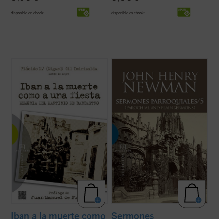
disponible en ebook:
disponible en ebook:
«En
Iban a la muerte como a una fiesta
, el
Los veinticuatro sermones de este quinto
padre Plácido María Gil Imirizaldu nos
volumen de los
Sermones parroquiales
narra ---como testigo privilegiado que fue---
fueron predicados en su mayoría en los
uno de los episodios más sobrecogedores
años 1838-1840. Este periodo coincide
de aquella Guerra Civil en la que se
plenamente con las primeras experiencias
desataron todos los demonios: el ...
(ver
que acabaron conduciendo a Newman a la
ficha)
...
(ver ficha)
Iban a la muerte como
Sermones