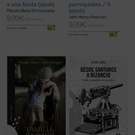
a una fiesta (epub)
parroquiales / 5
(epub)
Plácido María Gil Imirizaldu
9,99
€
John Henry Newman
IVA incluido
9,99
€
IVA incluido
disponible en ebook:
disponible en ebook:
¿Cómo fortalecer la familia más allá de la
Un siglo después de que Sabino Arana
división izquierda-derecha? ¿Es posible
inventase los términos Bizkaia, Gipuzkoa y
una nueva cultura de la vida que compagine
Araba, ya han alcanzado la oficialidad.
la defensa del no nacido y el apoyo solidario
Pero la ingeniería palabrera sólo es una
a las mujeres embarazadas? ¿Qué
parte de la más amplia utilización de las
consecuencias tiene la ideología de ...
(ver
lenguas como instrumentos de la ...
(ver
ficha)
ficha)