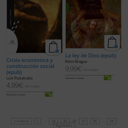
La ley de Dios (epub)
Crisis económica y
Rémi Brague
construcción social
9,99
€
IVA incluido
(epub)
Luis Rubalcaba
disponible en ebook:
4,99
€
IVA incluido
disponible en ebook:
« Anterior
1
…
34
35
36
37
38
…
44
Siguiente »