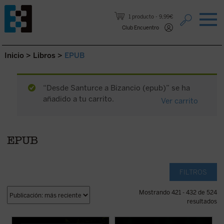
Saltar al contenido.
1 producto
9,99€
Club Encuentro
Inicio
>
Libros
>
EPUB
“Desde Santurce a Bizancio (epub)” se ha
añadido a tu carrito.
Ver carrito
EPUB
FILTROS
Mostrando 421 - 432 de 524
resultados