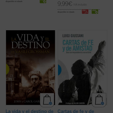
disponible en ebook:
9,99
€
IVA incluido
disponible en ebook:
Vasili Grossman (1905-1964), convencido
Este libro recoge las cartas que Luigi
corresponsal de guerra del Ejército
Giussani envió a su amigo Angelo Majo
Soviético de origen judío, vivió los
entre 1944 y 1964. En ellas se percibe el
acontecimientos más terribles del siglo
amor del joven sacerdote milanés por
pasado: la Segunda Guerra Mundial, el
Cristo y su pasión por comunicarlo a los
Holocausto y el Terror stalinista. El
hombres. Amor por Cristo y pasión por el
descubrimiento ...
(ver ficha)
destino ...
(ver ficha)
La vida y el destino de
Cartas de fe y de