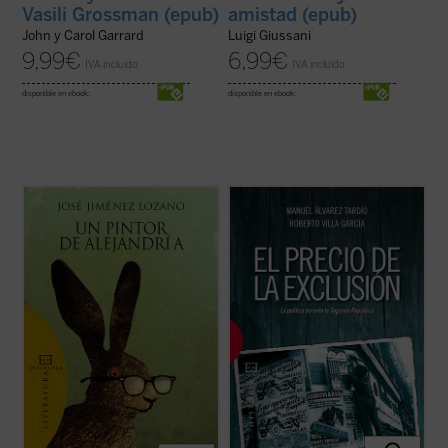
Vasili Grossman (epub)
amistad (epub)
John y Carol Garrard
Luigi Giussani
9,99
€
6,99
€
IVA incluido
IVA incluido
disponible en ebook:
disponible en ebook:
José Jiménez Lozano, premio Miguel de
La Segunda República continúa suscitando
Cervantes 2002, nos vuelve a cautivar con
enorme interés en la política y la sociedad
este ingenioso y divertido relato sobre las
española. Sin embargo, las claves políticas
peripecias de un pueblo que quiere rehacer
del régimen republicano siguen siendo en
las pinturas de la iglesia deterioradas por el
gran medida desconocidas: ¿Qué
tiempo. Para ello Don Absalón, ...
(ver ficha)
concepción de la democracia ...
(ver ficha)