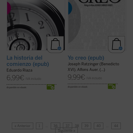
La historia del
Yo creo (epub)
comienzo (epub)
Joseph Ratzinger (Benedicto
XVI), Alfons Auer, (...)
Eduardo Riaza
9,99
€
6,99
€
IVA incluido
IVA incluido
disponible en ebook:
disponible en ebook:
« Anterior
1
…
36
37
38
39
40
…
44
Siguiente »