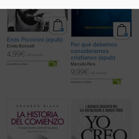
Enzo Piccinini (epub)
Por qué debemos
Emilio Bonicelli
considerarnos
4,99
€
IVA incluido
cristianos (epub)
Marcello Pera
disponible en ebook:
9,99
€
IVA incluido
disponible en ebook:
La teoría del big bang, la «gran explosión»
Prólogo de Mons. Alfonso Carrasco
que habría originado nuestro mundo,
pertenece a la cultura general de nuestra
En los tiempos convulsos del Postconcilio
época; pero pocos saben que fue
una radio alemana invitó a catorce teólogos
propuesta inicialmente por Georges
para comentar los artículos del Credo,
Lemaître, físico y sacerdote católico. ...
(ver
destacando más allá de las modas
ficha)
teológicas el elemento permanente del ...
(ver ficha)