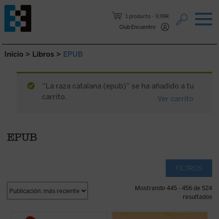
Saltar al contenido.
1 producto
9,99€
Club Encuentro
Inicio
>
Libros
>
EPUB
“La raza catalana (epub)” se ha añadido a tu
carrito.
Ver carrito
EPUB
FILTROS
Mostrando 445 - 456 de 524
resultados