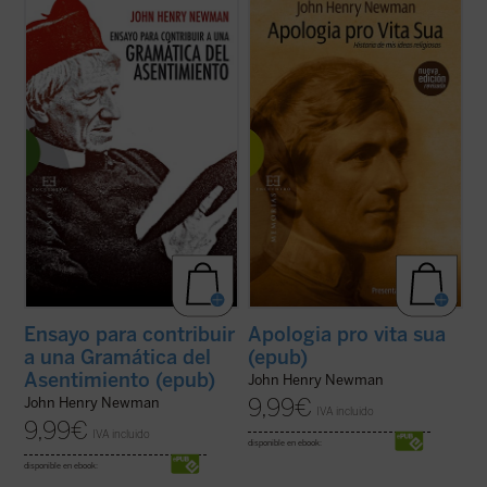
Edición revisada y anotada de la obra
Considerada una obra cumbre de la
cumbre del Cardenal Newman.
literatura autobiográfica universal, la
Dedicada a investigar el tipo de
Apologia pro vita sua
supuso para su autor,
asentimiento propio de las certezas
J.H. Newman, la anhelada oportunidad de
religiosas, y a medio camino entre el
defenderse frente a la incomprensión y el
ensayo filosófico y apologético, la
rechazo que había causado en Inglaterra ...
Gramática del ...
(ver ficha)
(ver ficha)
Ensayo para contribuir
Apologia pro vita sua
a una Gramática del
(epub)
Asentimiento (epub)
John Henry Newman
9,99
€
John Henry Newman
IVA incluido
9,99
€
IVA incluido
disponible en ebook:
disponible en ebook: