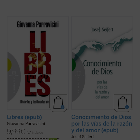
Siempre es posible vivir como hombres,
¿Hay alguna cuestión más importante que
hacer una experiencia de libertad y verdad,
la existencia de Dios? ¿Hay alguna
gracias a un encuentro que colma la vida y
cuestión más existencial que la de la
la vuelve digna de su nombre.
realidad de Dios? El sentido o el sinsentido,
En el siglo XX Rusia fue objeto de un trágico
la felicidad o la infelicidad de las personas
experimento de reducción de la persona a
humanas tienen que ver con estas ...
(ver
...
(ver ficha)
ficha)
Libres (epub)
Conocimiento de Dios
por las vías de la razón
Giovanna Parravicini
y del amor (epub)
9,99
€
IVA incluido
Josef Seifert