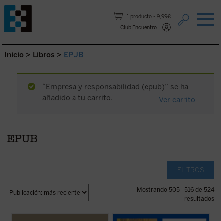
Saltar al contenido.
1 producto
9,99€
Club Encuentro
Inicio
>
Libros
>
EPUB
“Empresa y responsabilidad (epub)” se ha
añadido a tu carrito.
Ver carrito
EPUB
FILTROS
Mostrando 505 - 516 de 524
resultados