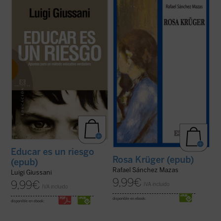
Nada se percibe hoy tan importante como
Escrita mientras estaba refugiado en la
la necesidad de educar a nuestros jóvenes
embajada de Chile en Madrid durante la
en la libertad y en la responsabilidad. El
guerra civil española y publicada
sistema educativo español presenta
póstumamente por su mujer, Liliana
heridas profundas y difícilmente sanables
Ferlosio, en 1984,
Rosa Krüger
es una obra
en todos sus flancos: desaparece cada vez
maestra de Rafael Sánchez Mazas. Sin
...
(ver ficha)
embargo, ...
(ver ficha)
Educar es un riesgo
Rosa Krüger (epub)
(epub)
Rafael Sánchez Mazas
Luigi Giussani
9,99
€
9,99
€
IVA incluido
IVA incluido
disponible en ebook:
disponible en ebook: