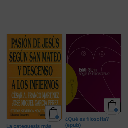
Este nuevo volumen de
Studia Semitica
«En este escrito, en el que se figura un
Novi Testamenti
se centra en textos de la
diálogo entre Tomás de Aquino y Edmund
Pasión de Jesús en Mateo que han
Husserl, asistimos a la primera
suscitado mucho debate. Excepto el que se
manifestación del acercamiento de la
refiere a Barrabás, pertenecen al material
fenomenóloga a la filosofía de Tomás de
propio de Mateo, que ha sido estudiado ...
Aquino, a quien comenzó a estudiar,
(ver ficha)
interesada por ...
(ver ficha)
¿Qué es filosofía?
(epub)
La catequesis más