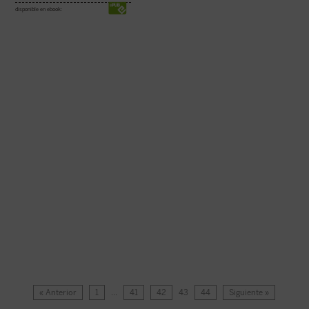
disponible en ebook:
« Anterior
1
…
41
42
43
44
Siguiente »