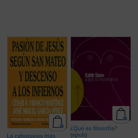
Este nuevo volumen de
Studia Semitica
«En este escrito, en el que se figura un
Novi Testamenti
se centra en textos de la
diálogo entre Tomás de Aquino y Edmund
Pasión de Jesús en Mateo que han
Husserl, asistimos a la primera
suscitado mucho debate. Excepto el que se
manifestación del acercamiento de la
refiere a Barrabás, pertenecen al material
fenomenóloga a la filosofía de Tomás de
propio de Mateo, que ha sido estudiado ...
Aquino, a quien comenzó a estudiar,
(ver ficha)
interesada por ...
(ver ficha)
¿Qué es filosofía?
(epub)
La catequesis más