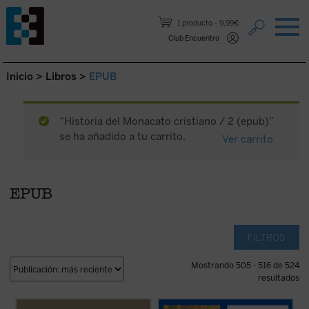
Saltar al contenido.
1 producto
9,99€
Club Encuentro
Inicio
>
Libros
>
EPUB
“Historia del Monacato cristiano / 2 (epub)”
se ha añadido a tu carrito.
Ver carrito
EPUB
FILTROS
Mostrando 505 - 516 de 524
resultados