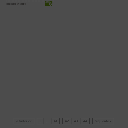
disponible en ebook:
« Anterior
1
…
41
42
43
44
Siguiente »