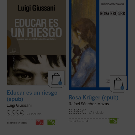
Nada se percibe hoy tan importante como
Escrita mientras estaba refugiado en la
la necesidad de educar a nuestros jóvenes
embajada de Chile en Madrid durante la
en la libertad y en la responsabilidad. El
guerra civil española y publicada
sistema educativo español presenta
póstumamente por su mujer, Liliana
heridas profundas y difícilmente sanables
Ferlosio, en 1984,
Rosa Krüger
es una obra
en todos sus flancos: desaparece cada vez
maestra de Rafael Sánchez Mazas. Sin
...
(ver ficha)
embargo, ...
(ver ficha)
Educar es un riesgo
Rosa Krüger (epub)
(epub)
Rafael Sánchez Mazas
Luigi Giussani
9,99
€
9,99
€
IVA incluido
IVA incluido
disponible en ebook:
disponible en ebook: