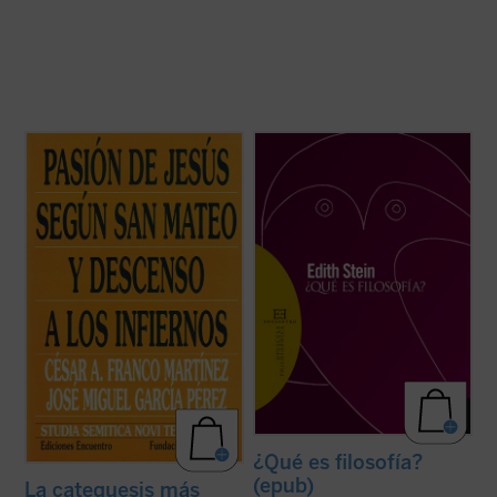
Este nuevo volumen de
Studia Semitica
«En este escrito, en el que se figura un
Novi Testamenti
se centra en textos de la
diálogo entre Tomás de Aquino y Edmund
Pasión de Jesús en Mateo que han
Husserl, asistimos a la primera
suscitado mucho debate. Excepto el que se
manifestación del acercamiento de la
refiere a Barrabás, pertenecen al material
fenomenóloga a la filosofía de Tomás de
propio de Mateo, que ha sido estudiado ...
Aquino, a quien comenzó a estudiar,
(ver ficha)
interesada por ...
(ver ficha)
¿Qué es filosofía?
(epub)
La catequesis más