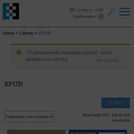
Saltar al contenido.
1 producto
9,99€
Club Encuentro
Inicio
>
Libros
>
EPUB
“El pensamiento enjaulado (epub)” se ha
añadido a tu carrito.
Ver carrito
EPUB
FILTROS
Mostrando 505 - 516 de 524
resultados