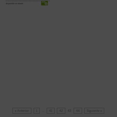
disponible en ebook:
« Anterior
1
…
41
42
43
44
Siguiente »