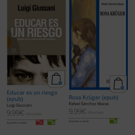
Nada se percibe hoy tan importante como
Escrita mientras estaba refugiado en la
la necesidad de educar a nuestros jóvenes
embajada de Chile en Madrid durante la
en la libertad y en la responsabilidad. El
guerra civil española y publicada
sistema educativo español presenta
póstumamente por su mujer, Liliana
heridas profundas y difícilmente sanables
Ferlosio, en 1984,
Rosa Krüger
es una obra
en todos sus flancos: desaparece cada vez
maestra de Rafael Sánchez Mazas. Sin
...
(ver ficha)
embargo, ...
(ver ficha)
Educar es un riesgo
Rosa Krüger (epub)
(epub)
Rafael Sánchez Mazas
Luigi Giussani
9,99
€
9,99
€
IVA incluido
IVA incluido
disponible en ebook:
disponible en ebook: