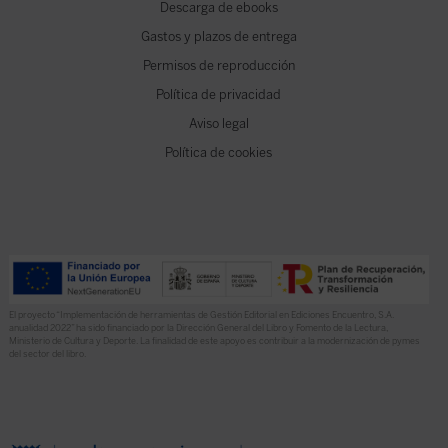
Descarga de ebooks
Gastos y plazos de entrega
Permisos de reproducción
Política de privacidad
Aviso legal
Política de cookies
El proyecto “Implementación de herramientas de Gestión Editorial en Ediciones Encuentro, S.A.
anualidad 2022” ha sido financiado por la Dirección General del Libro y Fomento de la Lectura,
Ministerio de Cultura y Deporte. La finalidad de este apoyo es contribuir a la modernización de pymes
del sector del libro.