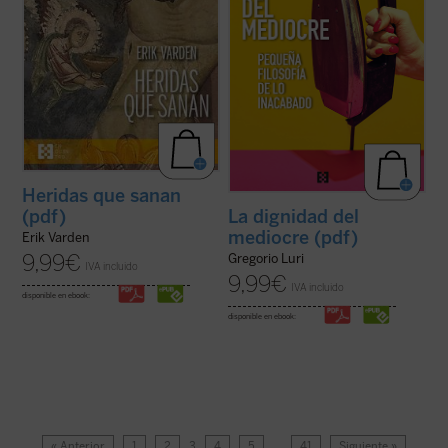
contemplar ...
(ver ficha)
Heridas que sanan
(pdf)
La dignidad del
mediocre (pdf)
Erik Varden
9,99
€
Gregorio Luri
IVA incluido
9,99
€
IVA incluido
disponible en ebook:
disponible en ebook:
« Anterior
1
2
3
4
5
…
41
Siguiente »