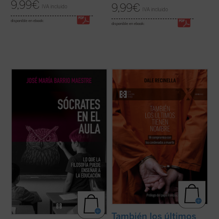
9,99
€
9,99
€
IVA incluido
IVA incluido
disponible en ebook:
disponible en ebook:
Frente a la tecnificación del aprendizaje y
Con una mirada profunda y compasiva,
los eslóganes pedagógicos, este libro
Recinella nos invita a ver lo que casi nadie
reivindica el valor del asombro, la palabra y
quiere mirar: el rostro humano detrás de
la reflexión como motores genuinos del
una sentencia, el clamor que ningún
saber. Una obra inspiradora que devuelve
tribunal alcanza a oír. Mientras el tiempo se
esperanza y sentido a la docencia: ...
(ver
acerca a su final, él permanece junto ...
(ver
ficha)
ficha)
También los últimos