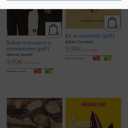
En la montaña (pdf)
Adrien Candiard
Sobre marxismo y
9,99
€
comunismo (pdf)
IVA incluido
Hannah Arendt
disponible en ebook:
9,99
€
IVA incluido
disponible en ebook:
Gregorio Luri nos conduce por un viaje
¿Qué hacer cuando el sufrimiento se
filosófico para mostrarnos que nuestra
vuelve insoportable y las respuestas
condición intermedia —entre la animalidad
convencionales ya no bastan? El monje y
y la divinidad, entre el ser y la nada— es, en
obispo Erik Varden nos propone un camino.
realidad, la fuente de nuestra dignidad. Un
Inspirándose en un antiguo poema
canto a la condición ...
(ver ficha)
cisterciense, este libro nos invita a