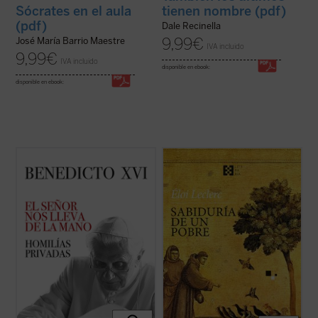
tienen nombre (pdf)
Sócrates en el aula
(pdf)
Dale Recinella
9,99
€
José María Barrio Maestre
IVA incluido
9,99
€
IVA incluido
disponible en ebook:
disponible en ebook:
La riqueza espiritual, el genio teológico y la
No se trata de un tratado ni de una
libertad de espíritu de Joseph Ratzinger
biografía al uso, sino de una narración
resplandecen plenamente en estas
cautivadora que, sin dejar de ser
páginas, que aúnan la Palabra de Dios, las
profundamente fiel, invita a recorrer la
referencias a los Padres de la Iglesia y la
experiencia franciscana como una historia
actualidad de la vida del creyente. ...
(ver
viva y cercana.
ficha)
Esta edición ofrece una nueva ...
(ver ficha)