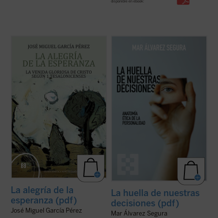
disponible en ebook:
El lector encontrará aquí una investigación
La huella de nuestras decisiones
es un
que devuelve a la palabra paulina su
ensayo que se adentra con valentía en una
tonalidad originaria, abierta a la plenitud
dimensión muchas veces silenciada por la
cristológica, y que constituye una
psicología contemporánea: la espiritual.
aportación decisiva para comprender la
Mar Álvarez Segura nos conduce por el
esperanza cristiana como fuente de alegría
laberinto de la conciencia humana ...
(ver
...
(ver ficha)
ficha)
La alegría de la
La huella de nuestras
esperanza (pdf)
decisiones (pdf)
José Miguel García Pérez
Mar Álvarez Segura