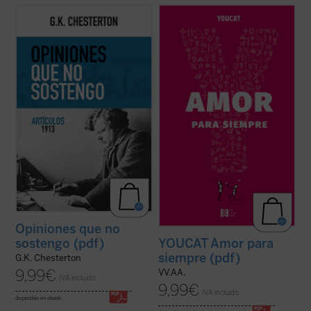
Esta publicación contiene artículos
Basado en casi mil preguntas de jóvenes
dedicados a temas habituales como la
de más de treinta países, y elaborado por
literatura y la educación, pero sobre todo
sacerdotes, matrimonios y teólogos, este
destacan los asuntos políticos: la
libro acompaña a la pareja antes, durante y
implicación en casos de corrupción del
después de la preparación matrimonial,
gobierno británico marcó una diferencia en
ayudándola a reflexionar, ...
(ver ficha)
...
(ver ficha)
Opiniones que no
YOUCAT Amor para
sostengo (pdf)
siempre (pdf)
G.K. Chesterton
9,99
€
VV.AA.
IVA incluido
9,99
€
IVA incluido
disponible en ebook: