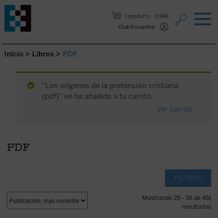
Saltar al contenido.
1 producto
9,99€
Club Encuentro
Inicio
>
Libros
>
PDF
“Los orígenes de la pretensión cristiana
(pdf)” se ha añadido a tu carrito.
Ver carrito
PDF
FILTROS
Mostrando 25 - 36 de 491
resultados