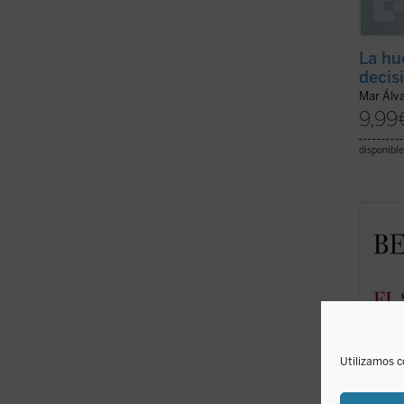
La hu
decis
Mar Álv
9,99
disponible
La riq
la lib
Ratzi
estas 
Dios, 
Iglesia
creyent
Utilizamos c