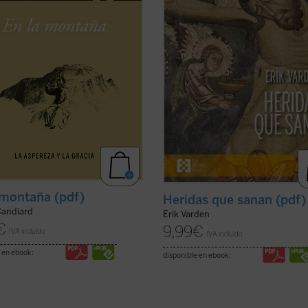
enturanzas y propone exigencias
obispo Erik Varden nos propone un
recen inalcanzables: amar a los
camino. Inspirándose en un antigu
os, perdonar ...
(ver ficha)
poema cisterciense, este libro nos 
a contemplar ...
(ver ficha)
 montaña (pdf)
Heridas que sanan (pdf)
Candiard
Erik Varden
€
9,99
€
IVA incluido
IVA incluido
 en ebook:
disponible en ebook: