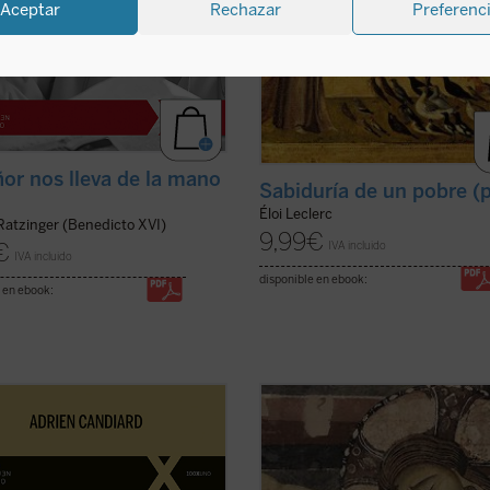
Aceptar
Rechazar
Preferenc
ñor nos lleva de la mano
Sabiduría de un pobre (
Éloi Leclerc
Ratzinger (Benedicto XVI)
9,99
€
€
IVA incluido
IVA incluido
disponible en ebook:
 en ebook:
la montaña. La aspereza y la
, Adrien Candiard nos conduce al
¿Qué hacer cuando el sufrimiento 
n del Sermón de la Montaña, allí
vuelve insoportable y las respuest
Jesús proclama las
convencionales ya no bastan? El m