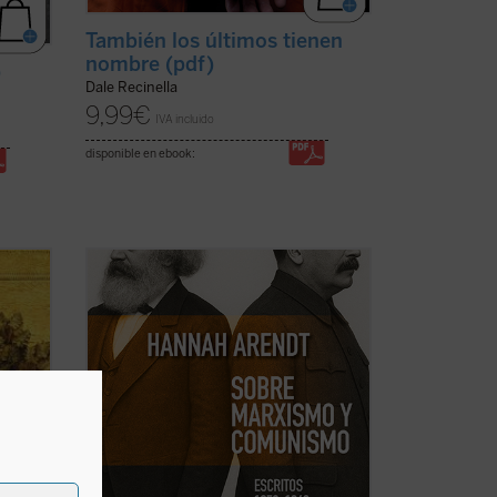
También los últimos tienen
nombre (pdf)
)
Dale Recinella
9,99
€
IVA incluido
disponible en ebook:
a
Este libro no solo recupera una faceta
ión
menos conocida —pero crucial— de una
de las mentes más incisivas del siglo XX,
r la
sino que también ofrece herramientas
esenciales para pensar nuestro
presente. Porque, como muestra Arendt,
r
entender ...
(ver ficha)