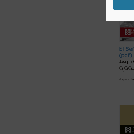
El Se
(pdf)
Joseph 
9,99
disponible
En
En 
gracia
corazó
donde 