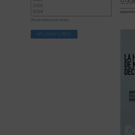
9,99
disponible
(Puede seleccionar varias)
La hue
ensayo
una di
por la
espiri
conduc
humana