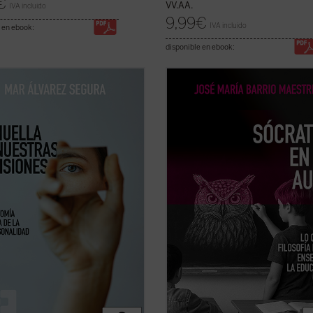
€
VV.AA.
IVA incluido
9,99
€
IVA incluido
 en ebook:
disponible en ebook:
lla de nuestras decisiones
es un
Frente a la tecnificación del aprend
 que se adentra con valentía en
los eslóganes pedagógicos, este li
mensión muchas veces silenciada
reivindica el valor del asombro, la
 psicología contemporánea: la
palabra y la reflexión como motore
tual. Mar Álvarez Segura nos
genuinos del saber. Una obra inspi
e por el laberinto de la conciencia
que devuelve esperanza y sentido a
 ...
(ver ficha)
docencia: ...
(ver ficha)