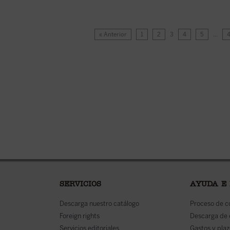
« Anterior
1
2
3
4
5
…
SERVICIOS
AYUDA E
Descarga nuestro catálogo
Proceso de 
Foreign rights
Descarga de
Servicios editoriales
Gastos y plaz