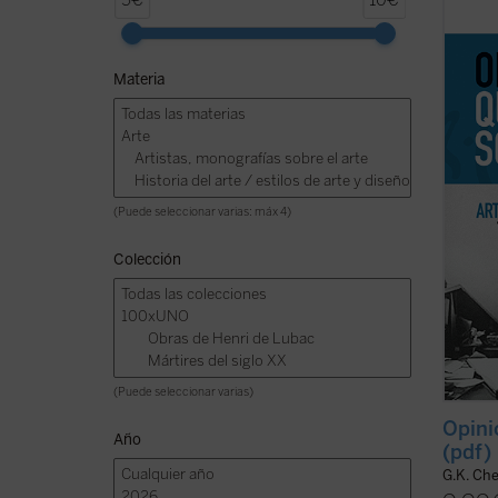
5€
10€
dedica
litera
destac
Materia
implic
gobier
en ...
(v
(Puede seleccionar varias: máx 4)
Colección
(Puede seleccionar varias)
Opini
Año
(pdf)
G.K. Ch