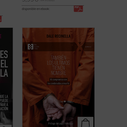
IVA incluido
disponible en ebook:
izaje y
Con una mirada profunda y compasiva,
bro
Recinella nos invita a ver lo que casi
nadie quiere mirar: el rostro humano
s
detrás de una sentencia, el clamor que
radora
ningún tribunal alcanza a oír. Mientras el
 la
tiempo se acerca a su final, él
permanece junto ...
(ver ficha)