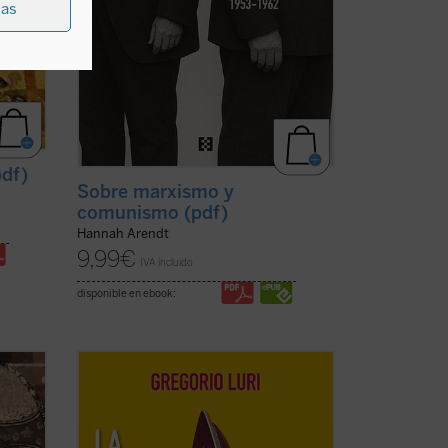
ias
pdf)
Sobre marxismo y
comunismo (pdf)
Hannah Arendt
9,99
€
IVA incluido
disponible en ebook:
Gregorio Luri nos conduce por un viaje
se
filosófico para mostrarnos que nuestra
as
condición intermedia —entre la
onje y
animalidad y la divinidad, entre el ser y la