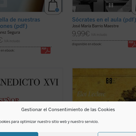
ella de nuestras
Sócrates en el aula (pdf
iones (pdf)
José María Barrio Maestre
9,99
€
arez Segura
IVA incluido
€
IVA incluido
disponible en ebook:
 en ebook:
ueza espiritual, el genio teológico y
No se trata de un tratado ni de un
ertad de espíritu de Joseph
biografía al uso, sino de una narrac
nger resplandecen plenamente en
cautivadora que, sin dejar de ser
páginas, que aúnan la Palabra de
profundamente fiel, invita a recorre
las referencias a los Padres de la
experiencia franciscana como una
 y la actualidad de la vida del
historia viva y cercana.
Gestionar el Consentimiento de las Cookies
e. ...
(ver ficha)
Esta edición ofrece una nueva ...
(ve
ficha)
ookies para optimizar nuestro sitio web y nuestro servicio.