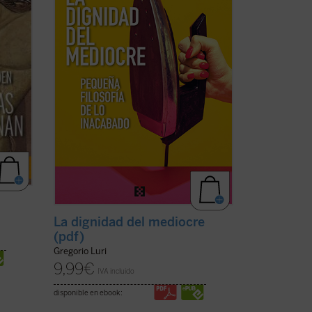
nada— es, en realidad, la fuente de
o
nuestra dignidad. Un canto a la condición
invita
...
(ver ficha)
La dignidad del mediocre
(pdf)
Gregorio Luri
9,99
€
IVA incluido
disponible en ebook: