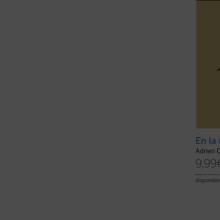
Bienav
que pa
enemig
En la
Adrien 
9,99
disponible