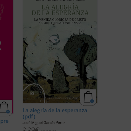
ado
investigación que devuelve a la palabra
logos,
paulina su tonalidad originaria, abierta a
tes,
la plenitud cristológica, y que constituye
ón
una aportación decisiva para
r, ...
comprender la esperanza cristiana como
fuente de alegría ...
(ver ficha)
La alegría de la esperanza
(pdf)
pre
José Miguel García Pérez
9,99
€