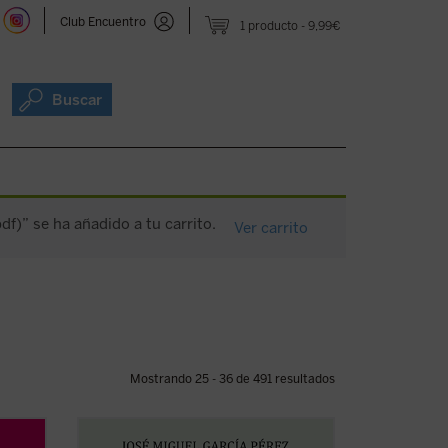
Club Encuentro
1 producto
9,99€
Buscar
f)” se ha añadido a tu carrito.
Ver carrito
Mostrando 25 - 36 de 491 resultados
óvenes
El lector encontrará aquí una