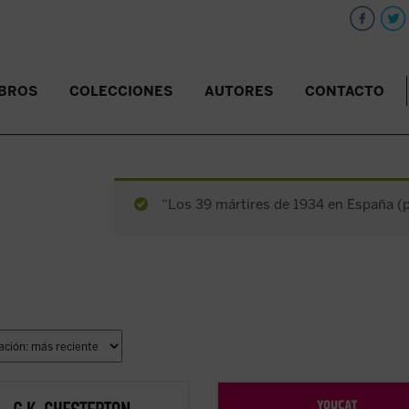
IBROS
COLECCIONES
AUTORES
CONTACTO
“Los 39 mártires de 1934 en España (pd
ublicación contiene artículos
Basado en casi mil preguntas de j