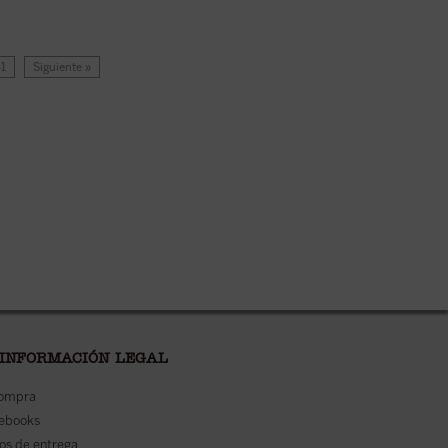
41
Siguiente »
 INFORMACIÓN LEGAL
compra
 ebooks
os de entrega