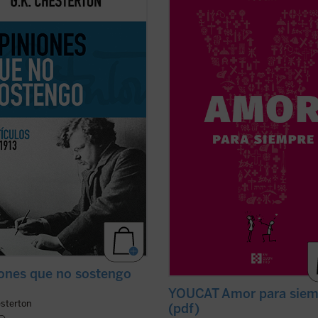
dos a temas habituales como la
de más de treinta países, y elabor
tura y la educación, pero sobre todo
por sacerdotes, matrimonios y teó
an los asuntos políticos: la
este libro acompaña a la pareja an
ación en casos de corrupción del
durante y después de la preparaci
no británico marcó una diferencia
matrimonial, ayudándola a reflexiona
er ficha)
(ver ficha)
ones que no sostengo
YOUCAT Amor para siem
esterton
(pdf)