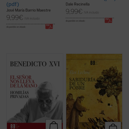
(pdf)
Dale Recinella
9,99
€
José María Barrio Maestre
IVA incluido
9,99
€
IVA incluido
disponible en ebook:
disponible en ebook:
La riqueza espiritual, el genio teológico y la
No se trata de un tratado ni de una
libertad de espíritu de Joseph Ratzinger
biografía al uso, sino de una narración
resplandecen plenamente en estas
cautivadora que, sin dejar de ser
páginas, que aúnan la Palabra de Dios, las
profundamente fiel, invita a recorrer la
referencias a los Padres de la Iglesia y la
experiencia franciscana como una historia
actualidad de la vida del creyente. ...
(ver
viva y cercana.
ficha)
Esta edición ofrece una nueva ...
(ver ficha)