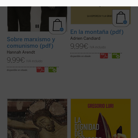
En la montaña (pdf)
Adrien Candiard
Sobre marxismo y
9,99
€
comunismo (pdf)
IVA incluido
Hannah Arendt
disponible en ebook:
9,99
€
IVA incluido
disponible en ebook:
Gregorio Luri nos conduce por un viaje
¿Qué hacer cuando el sufrimiento se
filosófico para mostrarnos que nuestra
vuelve insoportable y las respuestas
condición intermedia —entre la animalidad
convencionales ya no bastan? El monje y
y la divinidad, entre el ser y la nada— es, en
obispo Erik Varden nos propone un camino.
realidad, la fuente de nuestra dignidad. Un
Inspirándose en un antiguo poema
canto a la condición ...
(ver ficha)
cisterciense, este libro nos invita a
contemplar ...
(ver ficha)