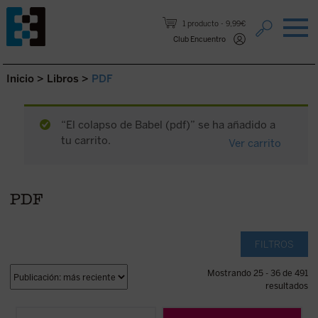
Saltar al contenido.
1 producto
9,99€
Club Encuentro
Inicio
>
Libros
>
PDF
“El colapso de Babel (pdf)” se ha añadido a
tu carrito.
Ver carrito
PDF
FILTROS
Mostrando 25 - 36 de 491
resultados