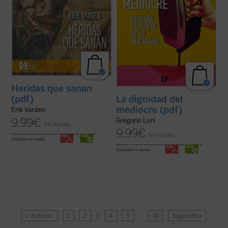
Heridas que sanan
(pdf)
La dignidad del
mediocre (pdf)
Erik Varden
9,99
€
Gregorio Luri
IVA incluido
9,99
€
IVA incluido
disponible en ebook:
disponible en ebook:
« Anterior
1
2
3
4
5
…
41
Siguiente »