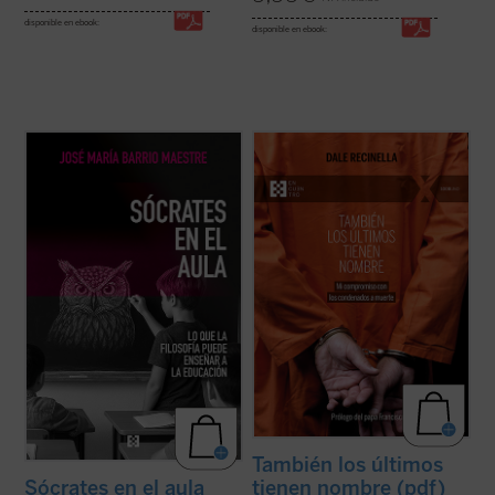
disponible en ebook:
disponible en ebook:
Frente a la tecnificación del aprendizaje y
Con una mirada profunda y compasiva,
los eslóganes pedagógicos, este libro
Recinella nos invita a ver lo que casi nadie
reivindica el valor del asombro, la palabra y
quiere mirar: el rostro humano detrás de
la reflexión como motores genuinos del
una sentencia, el clamor que ningún
saber. Una obra inspiradora que devuelve
tribunal alcanza a oír. Mientras el tiempo se
esperanza y sentido a la docencia: ...
(ver
acerca a su final, él permanece junto ...
(ver
ficha)
ficha)
También los últimos
tienen nombre (pdf)
Sócrates en el aula