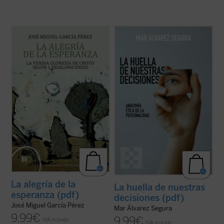
El lector encontrará aquí una investigación
La huella de nuestras decisiones
es un
que devuelve a la palabra paulina su
ensayo que se adentra con valentía en una
tonalidad originaria, abierta a la plenitud
dimensión muchas veces silenciada por la
cristológica, y que constituye una
psicología contemporánea: la espiritual.
aportación decisiva para comprender la
Mar Álvarez Segura nos conduce por el
esperanza cristiana como fuente de alegría
laberinto de la conciencia humana ...
(ver
...
(ver ficha)
ficha)
La alegría de la
La huella de nuestras
esperanza (pdf)
decisiones (pdf)
José Miguel García Pérez
Mar Álvarez Segura
9,99
€
9,99
€
IVA incluido
IVA incluido