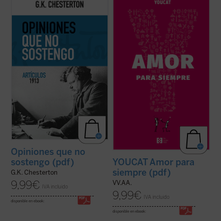
Esta publicación contiene artículos
Basado en casi mil preguntas de jóvenes
dedicados a temas habituales como la
de más de treinta países, y elaborado por
literatura y la educación, pero sobre todo
sacerdotes, matrimonios y teólogos, este
destacan los asuntos políticos: la
libro acompaña a la pareja antes, durante y
implicación en casos de corrupción del
después de la preparación matrimonial,
gobierno británico marcó una diferencia en
ayudándola a reflexionar, ...
(ver ficha)
...
(ver ficha)
Opiniones que no
YOUCAT Amor para
sostengo (pdf)
siempre (pdf)
G.K. Chesterton
9,99
€
VV.AA.
IVA incluido
9,99
€
IVA incluido
disponible en ebook:
disponible en ebook: