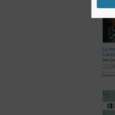
La in
Catól
Jean D
20,0
disponible
Este e
sacerd
siglo 
hermos