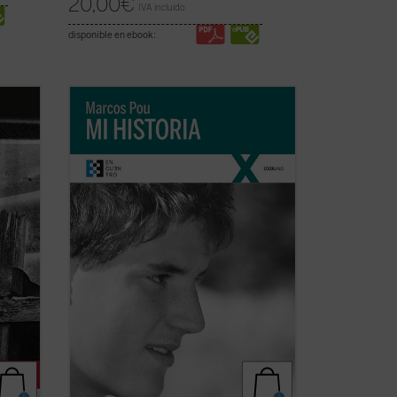
20,00
€
IVA incluido
disponible en ebook:
había
«Es algo extraño hablar de 'mi historia'
enado
puesto que lo único interesante en ella,
lo único que la salva de ser una historia
cribió
aburrida y plana es lo que Cristo ha
hecho en mi vida. Por lo tanto, es más
bien la historia de lo que Cristo ha hecho
...
(ver ficha)