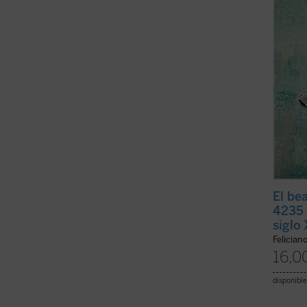
conoce
del si
la caus
El be
4235 
siglo
Felician
16,0
disponible