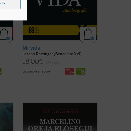
ias
Mi vida
Joseph Ratzinger (Benedicto XVI)
18,00
€
IVA incluido
disponible en ebook:
l que
«Siempre quise saber más sobre la vida
de mi padre, a quien no conocí, ya que
 del
fue asesinado en Mondragón el 5 de
go de
octubre de 1934 estando mi madre