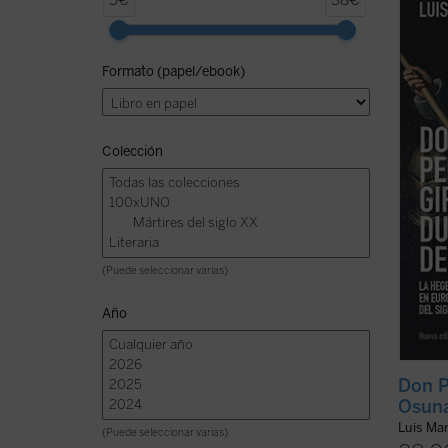
5€
38€
amigo 
fue un
y, con
Formato (papel/ebook)
más d
Leyend
fantasí
Colección
(Puede seleccionar varias)
Año
Don P
Osun
Luis Mar
(Puede seleccionar varias)