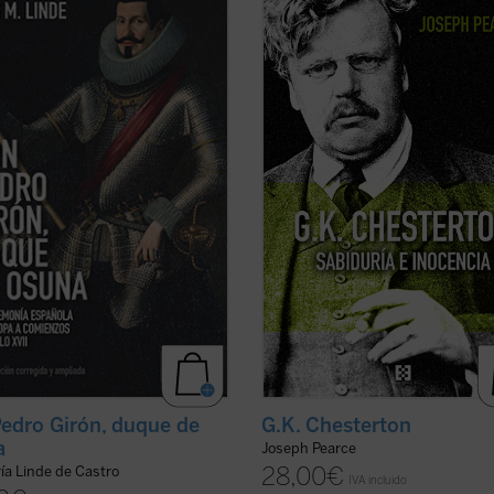
y agente, Francisco de Quevedo,
Chesterton.
 personaje legendario aún en vida
«Pearce consigue que la vida de
 el tiempo, pasó a ser uno de los
Chesterton fluya con pulso de novela
estacados «réprobos» de la
Leer
G.K. Chesterton. Sabiduría e
a Negra. Su biografía, sin las
inocencia
es altamente recomenda
as y ...
(ver ficha)
salvo que uno prefiera pasar ...
(ver
G.K. Chesterton
edro Girón, duque de
a
Joseph Pearce
28,00
€
ía Linde de Castro
IVA incluido