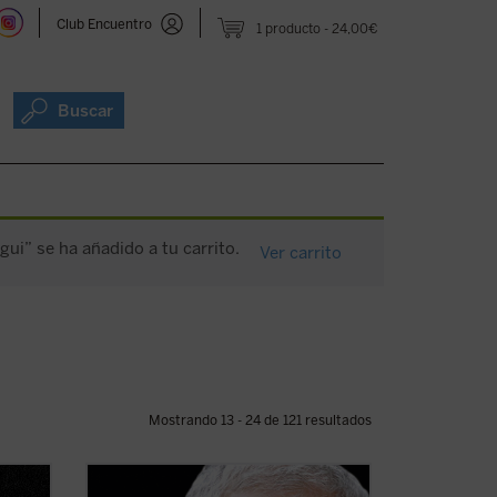
Club Encuentro
1 producto
24,00€
Buscar
gui” se ha añadido a tu carrito.
Ver carrito
Mostrando 13 - 24 de 121 resultados
ento de
Este libro relata sesenta años de historia