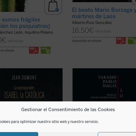
El beato Mario Borzaga y
mártires de Laos
 somos frágiles
Alberto Ruiz González
ién los psiquiatras)
16,50
€
IVA incluido
ánchez León, Aquilino Polaino
0
€
disponible en ebook:
IVA incluido
 en ebook:
és de un estilo ameno y accesible,
Lo que no muere nunca
es la
t nos sumerge en la época de
autobiografía de Takashi Nagai, en 
 y nos presenta a una mujer de
el autor recorre su vida, desde la i
nteligencia, astucia y
hasta el día de la explosión de la 
inación, que supo afrontar los
atómica, captando los numerosos
os de su época y consolidar la
acontecimientos que se desarrolla
Gestionar el Consentimiento de las Cookies
 de España. Una obra ...
(ver ficha)
como la ...
(ver ficha)
ookies para optimizar nuestro sitio web y nuestro servicio.