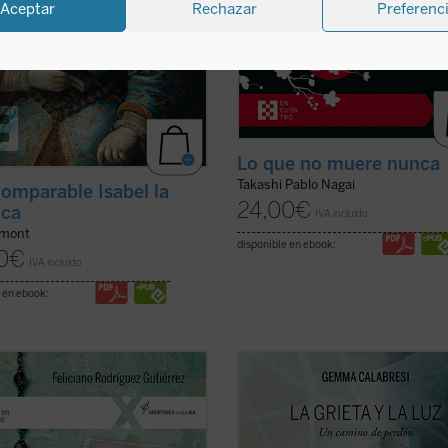
Aceptar
Rechazar
Preferenc
Lo que no muere nunca
Takashi Pablo Nagai
comparable Isabel la
24,00
€
ica
IVA incluido
umont
disponible en ebook:
0
€
IVA incluido
 en ebook:
s el primer libro sobre los 4.235
Este libro es el relato de un viaje, e
otes y seminaristas mártires del
Gemma Capra, viuda del comisario
XX en España. Pequeña, pero
Calabresi, ha recorrido desde el día
a y precisa herramienta para
asesinato de su marido. Con prólo