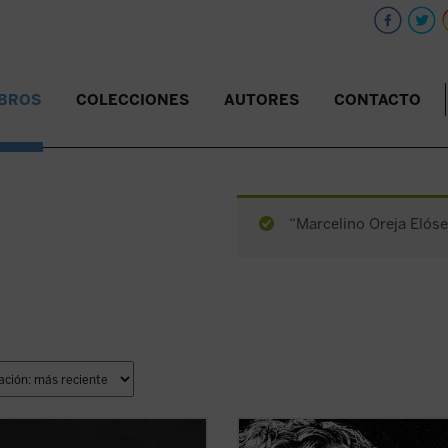
IBROS
COLECCIONES
AUTORES
CONTACTO
“Marcelino Oreja Elóse
ande Osuna», como le llamó su
Edición 150 aniversario del nacimi