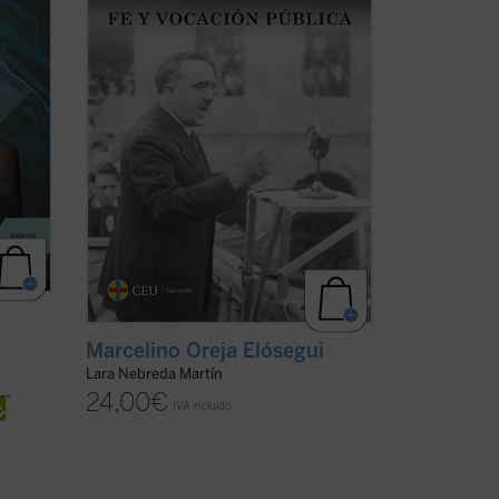
embarazada de su primer y único hijo; yo
nací el 13 de febrero de 1935.
Hace años ...
(ver ficha)
Marcelino Oreja Elósegui
Lara Nebreda Martín
24,00
€
IVA incluido