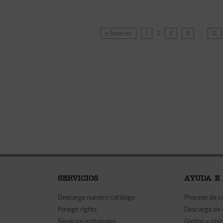
« Anterior
1
2
3
4
…
11
SERVICIOS
AYUDA E
Descarga nuestro catálogo
Proceso de 
Foreign rights
Descarga de
Servicios editoriales
Gastos y plaz