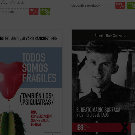
0
€
IVA incluido
disponible en ebook:
 en ebook:
ulle dentro de un psiquiatra que
Mario Borzaga, natural de Trento, 
ila después de 45 años tratando
llegado a Laos en 1957, recién ord
de biografías? Conversar con uno
sacerdote. Fue martirizado poco
carrera médica justo después de
después, en 1960, a sus 27 años. Es
 la bata es sanador. Más de cien
un precioso diario que da voz a su
tas sobre él y sobre cada uno de
vocación de misionero oblato, que
ficha)
ilumina la ...
(ver ficha)