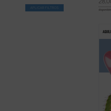
28,0
disponible
¿Qué b
se jub
miles 
de su 
colgar
pregun
...
(ver 