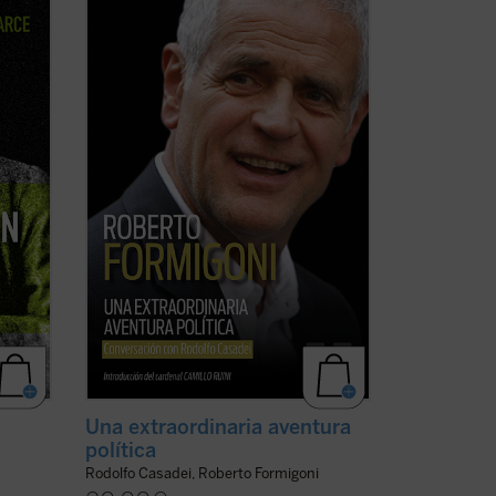
de Italia, vividos y vistos a través de los
ojos de un joven político extraordinario
 (...)
de la región de Lombardía. No es solo la
historia de un individuo, sino también la
ble,
historia de un pueblo ...
(ver ficha)
 ficha)
Una extraordinaria aventura
política
Rodolfo Casadei, Roberto Formigoni