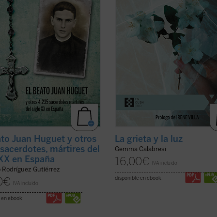
r una gran historia. Los mártires
Irene Villa,
La grieta y la luz
es un
glo XX son testigos admirables de
testimonio intenso, conmovedor y
a del ...
(ver ficha)
sincero ...
(ver ficha)
ato Juan Huguet y otros
La grieta y la luz
sacerdotes, mártires del
Gemma Calabresi
 XX en España
16,00
€
IVA incluido
o Rodríguez Gutiérrez
disponible en ebook:
0
€
IVA incluido
 en ebook: