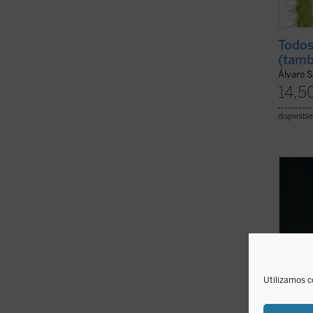
Todos
(tamb
Álvaro S
14,5
disponible
A trav
Dumon
Isabel
gran i
determ
desafí
unidad
Utilizamos c