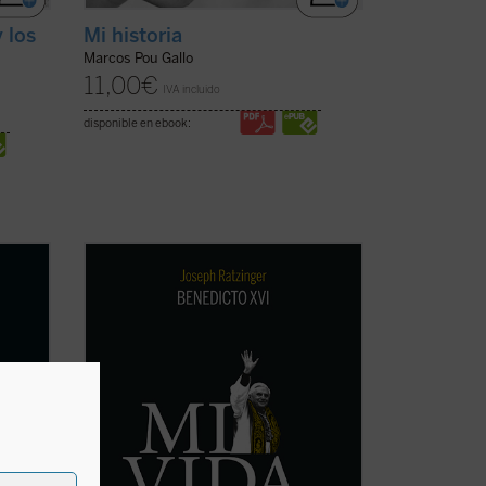
 los
Mi historia
Marcos Pou Gallo
11,00
€
IVA incluido
disponible en ebook:
Al hilo de su historia personal, Ratzinger
la que
repasa los problemas de la Iglesia
nfancia
contemporánea, dando una visión plena
bomba
de lucidez y abriendo su corazón al
lector. La incorporación de un texto a
n
cargo de Giuliano Vigini que reconstruye
los años ...
(ver ficha)