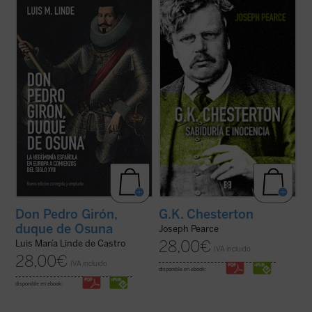
El «Grande Osuna», como le llamó su
Edición 150 aniversario del nacimiento de
amigo y agente, Francisco de Quevedo, fue
Chesterton.
un personaje legendario aún en vida y, con
«Pearce consigue que la vida de
el tiempo, pasó a ser uno de los más
Chesterton fluya con pulso de novela (...)
destacados «réprobos» de la Leyenda
Leer
G.K. Chesterton. Sabiduría e inocencia
Negra. Su biografía, sin las fantasías y ...
es altamente recomendable, salvo que uno
(ver ficha)
prefiera pasar ...
(ver ficha)
G.K. Chesterton
Don Pedro Girón,
duque de Osuna
Joseph Pearce
28,00
€
Luis María Linde de Castro
IVA incluido
28,00
€
IVA incluido
disponible en ebook:
disponible en ebook: