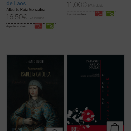
de Laos
11,00
€
IVA incluido
Alberto Ruiz González
disponible en ebook:
16,50
€
IVA incluido
disponible en ebook:
A través de un estilo ameno y accesible,
Lo que no muere nunca
es la autobiografía
Dumont nos sumerge en la época de Isabel
de Takashi Nagai, en la que el autor recorre
y nos presenta a una mujer de gran
su vida, desde la infancia hasta el día de la
inteligencia, astucia y determinación, que
explosión de la bomba atómica, captando
supo afrontar los desafíos de su época y
los numerosos acontecimientos que se
consolidar la unidad de España. Una obra ...
desarrollan como la ...
(ver ficha)
(ver ficha)