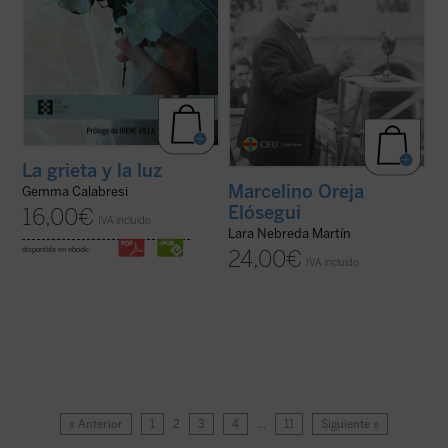
La grieta y la luz
Marcelino Oreja
Gemma Calabresi
Elósegui
16,00
€
IVA incluido
Lara Nebreda Martín
disponible en ebook:
24,00
€
IVA incluido
« Anterior
1
2
3
4
…
11
Siguiente »