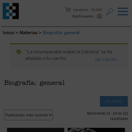
Saltar al contenido.
1 producto
20,00€
Club Encuentro
Inicio
>
Materias
>
Biografía: general
“La incomparable Isabel la Católica” se ha
añadido a tu carrito.
Ver carrito
Biografía: general
FILTROS
Mostrando 13 - 24 de 121
resultados