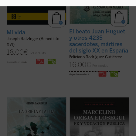
El beato Juan Huguet
Mi vida
y otros 4235
Joseph Ratzinger (Benedicto
sacerdotes, mártires
XVI)
del siglo XX en España
18,00
€
IVA incluido
Feliciano Rodríguez Gutiérrez
disponible en ebook:
16,00
€
IVA incluido
disponible en ebook:
Este libro es el relato de un viaje, el que
«Siempre quise saber más sobre la vida de
Gemma Capra, viuda del comisario
mi padre, a quien no conocí, ya que fue
Calabresi, ha recorrido desde el día del
asesinado en Mondragón el 5 de octubre de
asesinato de su marido. Con prólogo de
1934 estando mi madre embarazada de su
Irene Villa,
La grieta y la luz
es un
primer y único hijo; yo nací el 13 de febrero
testimonio intenso, conmovedor y sincero
de 1935.
...
(ver ficha)
Hace años ...
(ver ficha)