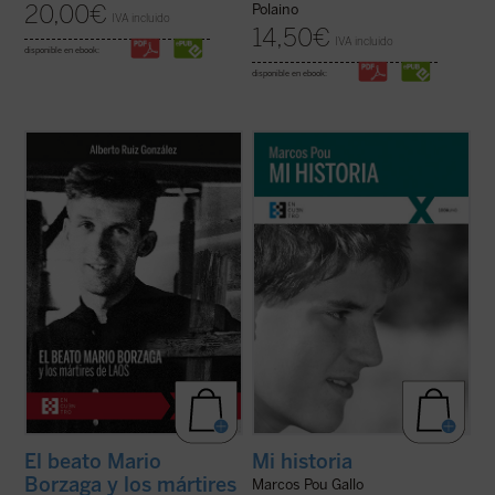
20,00
€
Polaino
IVA incluido
14,50
€
IVA incluido
disponible en ebook:
disponible en ebook:
Mario Borzaga, natural de Trento, había
«Es algo extraño hablar de 'mi historia'
llegado a Laos en 1957, recién ordenado
puesto que lo único interesante en ella, lo
sacerdote. Fue martirizado poco después,
único que la salva de ser una historia
en 1960, a sus 27 años. Escribió un
aburrida y plana es lo que Cristo ha hecho
precioso diario que da voz a su vocación de
en mi vida. Por lo tanto, es más bien la
misionero oblato, que ilumina la ...
(ver
historia de lo que Cristo ha hecho ...
(ver
ficha)
ficha)
El beato Mario
Mi historia
Borzaga y los mártires
Marcos Pou Gallo