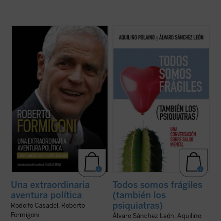
Este libro relata sesenta años de historia
¿Qué bulle dentro de un psiquiatra que se
de Italia, vividos y vistos a través de los
jubila después de 45 años tratando miles
ojos de un joven político extraordinario de
de biografías? Conversar con uno de su
la región de Lombardía. No es solo la
carrera médica justo después de colgar la
historia de un individuo, sino también la
bata es sanador. Más de cien preguntas
historia de un pueblo ...
(ver ficha)
sobre él y sobre cada uno de ...
(ver ficha)
Una extraordinaria
Todos somos frágiles
aventura política
(también los
psiquiatras)
Rodolfo Casadei, Roberto
Formigoni
Álvaro Sánchez León, Aquilino