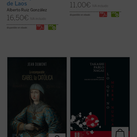
de Laos
11,00
€
IVA incluido
Alberto Ruiz González
disponible en ebook:
16,50
€
IVA incluido
disponible en ebook:
A través de un estilo ameno y accesible,
Lo que no muere nunca
es la autobiografía
Dumont nos sumerge en la época de Isabel
de Takashi Nagai, en la que el autor recorre
y nos presenta a una mujer de gran
su vida, desde la infancia hasta el día de la
inteligencia, astucia y determinación, que
explosión de la bomba atómica, captando
supo afrontar los desafíos de su época y
los numerosos acontecimientos que se
consolidar la unidad de España. Una obra ...
desarrollan como la ...
(ver ficha)
(ver ficha)