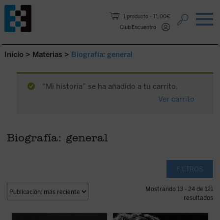
Saltar al contenido.
1 producto
11,00€
Club Encuentro
Inicio
>
Materias
>
Biografía: general
“Mi historia” se ha añadido a tu carrito.
Ver carrito
Biografía: general
FILTROS
Mostrando 13 - 24 de 121
resultados