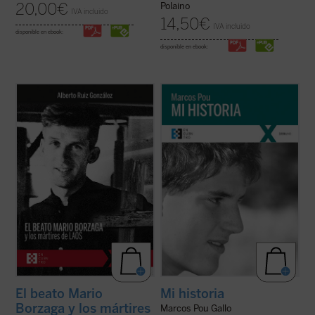
20,00
€
Polaino
IVA incluido
14,50
€
IVA incluido
disponible en ebook:
disponible en ebook:
Mario Borzaga, natural de Trento, había
«Es algo extraño hablar de 'mi historia'
llegado a Laos en 1957, recién ordenado
puesto que lo único interesante en ella, lo
sacerdote. Fue martirizado poco después,
único que la salva de ser una historia
en 1960, a sus 27 años. Escribió un
aburrida y plana es lo que Cristo ha hecho
precioso diario que da voz a su vocación de
en mi vida. Por lo tanto, es más bien la
misionero oblato, que ilumina la ...
(ver
historia de lo que Cristo ha hecho ...
(ver
ficha)
ficha)
El beato Mario
Mi historia
Borzaga y los mártires
Marcos Pou Gallo