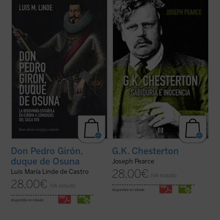
El «Grande Osuna», como le llamó su
Edición 150 aniversario del nacimiento de
amigo y agente, Francisco de Quevedo, fue
Chesterton.
un personaje legendario aún en vida y, con
«Pearce consigue que la vida de
el tiempo, pasó a ser uno de los más
Chesterton fluya con pulso de novela (...)
destacados «réprobos» de la Leyenda
Leer
G.K. Chesterton. Sabiduría e inocencia
Negra. Su biografía, sin las fantasías y ...
es altamente recomendable, salvo que uno
(ver ficha)
prefiera pasar ...
(ver ficha)
G.K. Chesterton
Don Pedro Girón,
duque de Osuna
Joseph Pearce
28,00
€
Luis María Linde de Castro
IVA incluido
28,00
€
IVA incluido
disponible en ebook:
disponible en ebook: