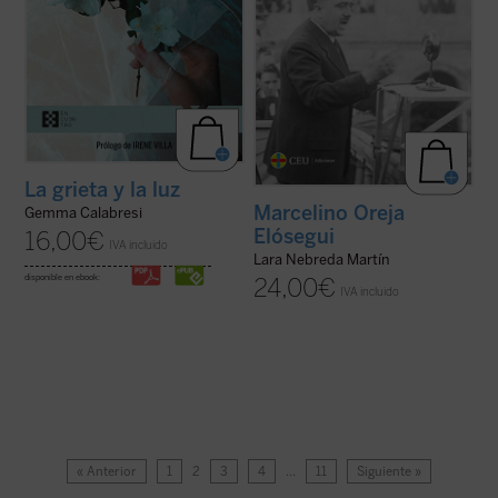
La grieta y la luz
Marcelino Oreja
Gemma Calabresi
Elósegui
16,00
€
IVA incluido
Lara Nebreda Martín
disponible en ebook:
24,00
€
IVA incluido
« Anterior
1
2
3
4
…
11
Siguiente »