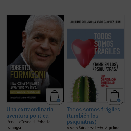
Este libro relata sesenta años de historia
¿Qué bulle dentro de un psiquiatra que se
de Italia, vividos y vistos a través de los
jubila después de 45 años tratando miles
ojos de un joven político extraordinario de
de biografías? Conversar con uno de su
la región de Lombardía. No es solo la
carrera médica justo después de colgar la
historia de un individuo, sino también la
bata es sanador. Más de cien preguntas
historia de un pueblo ...
(ver ficha)
sobre él y sobre cada uno de ...
(ver ficha)
Una extraordinaria
Todos somos frágiles
aventura política
(también los
psiquiatras)
Rodolfo Casadei, Roberto
Formigoni
Álvaro Sánchez León, Aquilino