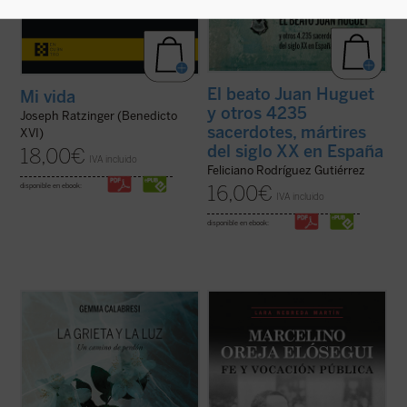
El beato Juan Huguet
Mi vida
y otros 4235
Joseph Ratzinger (Benedicto
sacerdotes, mártires
XVI)
del siglo XX en España
18,00
€
IVA incluido
Feliciano Rodríguez Gutiérrez
disponible en ebook:
16,00
€
IVA incluido
disponible en ebook:
Este libro es el relato de un viaje, el que
«Siempre quise saber más sobre la vida de
Gemma Capra, viuda del comisario
mi padre, a quien no conocí, ya que fue
Calabresi, ha recorrido desde el día del
asesinado en Mondragón el 5 de octubre de
asesinato de su marido. Con prólogo de
1934 estando mi madre embarazada de su
Irene Villa,
La grieta y la luz
es un
primer y único hijo; yo nací el 13 de febrero
testimonio intenso, conmovedor y sincero
de 1935.
...
(ver ficha)
Hace años ...
(ver ficha)