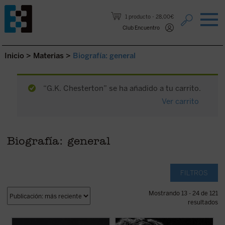
Saltar al contenido.
1 producto
28,00€
Club Encuentro
Inicio
>
Materias
>
Biografía: general
“G.K. Chesterton” se ha añadido a tu carrito.
Ver carrito
Biografía: general
FILTROS
Mostrando 13 - 24 de 121
resultados