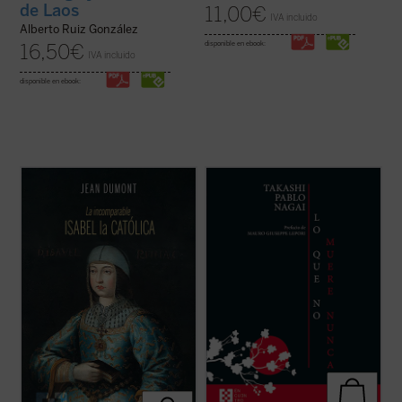
de Laos
11,00
€
IVA incluido
Alberto Ruiz González
disponible en ebook:
16,50
€
IVA incluido
disponible en ebook:
A través de un estilo ameno y accesible,
Lo que no muere nunca
es la autobiografía
Dumont nos sumerge en la época de Isabel
de Takashi Nagai, en la que el autor recorre
y nos presenta a una mujer de gran
su vida, desde la infancia hasta el día de la
inteligencia, astucia y determinación, que
explosión de la bomba atómica, captando
supo afrontar los desafíos de su época y
los numerosos acontecimientos que se
consolidar la unidad de España. Una obra ...
desarrollan como la ...
(ver ficha)
(ver ficha)