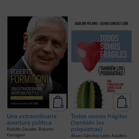
Este libro relata sesenta años de historia
¿Qué bulle dentro de un psiquiatra que se
de Italia, vividos y vistos a través de los
jubila después de 45 años tratando miles
ojos de un joven político extraordinario de
de biografías? Conversar con uno de su
la región de Lombardía. No es solo la
carrera médica justo después de colgar la
historia de un individuo, sino también la
bata es sanador. Más de cien preguntas
historia de un pueblo ...
(ver ficha)
sobre él y sobre cada uno de ...
(ver ficha)
Una extraordinaria
Todos somos frágiles
aventura política
(también los
psiquiatras)
Rodolfo Casadei, Roberto
Formigoni
Álvaro Sánchez León, Aquilino