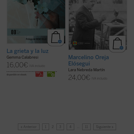
La grieta y la luz
Marcelino Oreja
Gemma Calabresi
Elósegui
16,00
€
IVA incluido
Lara Nebreda Martín
disponible en ebook:
24,00
€
IVA incluido
« Anterior
1
2
3
4
…
11
Siguiente »