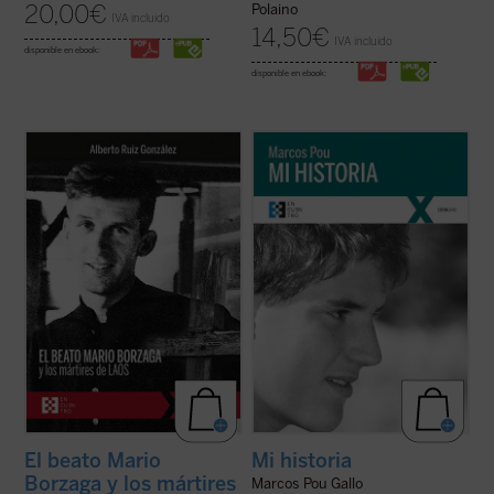
20,00
€
Polaino
IVA incluido
14,50
€
IVA incluido
disponible en ebook:
disponible en ebook:
Mario Borzaga, natural de Trento, había
«Es algo extraño hablar de 'mi historia'
llegado a Laos en 1957, recién ordenado
puesto que lo único interesante en ella, lo
sacerdote. Fue martirizado poco después,
único que la salva de ser una historia
en 1960, a sus 27 años. Escribió un
aburrida y plana es lo que Cristo ha hecho
precioso diario que da voz a su vocación de
en mi vida. Por lo tanto, es más bien la
misionero oblato, que ilumina la ...
(ver
historia de lo que Cristo ha hecho ...
(ver
ficha)
ficha)
El beato Mario
Mi historia
Borzaga y los mártires
Marcos Pou Gallo