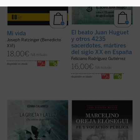
El beato Juan Huguet
Mi vida
y otros 4235
Joseph Ratzinger (Benedicto
sacerdotes, mártires
XVI)
del siglo XX en España
18,00
€
IVA incluido
Feliciano Rodríguez Gutiérrez
disponible en ebook:
16,00
€
IVA incluido
disponible en ebook:
Este libro es el relato de un viaje, el que
«Siempre quise saber más sobre la vida de
Gemma Capra, viuda del comisario
mi padre, a quien no conocí, ya que fue
Calabresi, ha recorrido desde el día del
asesinado en Mondragón el 5 de octubre de
asesinato de su marido. Con prólogo de
1934 estando mi madre embarazada de su
Irene Villa,
La grieta y la luz
es un
primer y único hijo; yo nací el 13 de febrero
testimonio intenso, conmovedor y sincero
de 1935.
...
(ver ficha)
Hace años ...
(ver ficha)