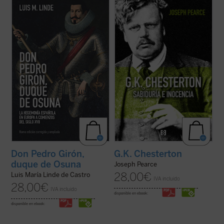
El «Grande Osuna», como le llamó su
Edición 150 aniversario del nacimiento de
amigo y agente, Francisco de Quevedo, fue
Chesterton.
un personaje legendario aún en vida y, con
«Pearce consigue que la vida de
el tiempo, pasó a ser uno de los más
Chesterton fluya con pulso de novela (...)
destacados «réprobos» de la Leyenda
Leer
G.K. Chesterton. Sabiduría e inocencia
Negra. Su biografía, sin las fantasías y ...
es altamente recomendable, salvo que uno
(ver ficha)
prefiera pasar ...
(ver ficha)
G.K. Chesterton
Don Pedro Girón,
duque de Osuna
Joseph Pearce
28,00
€
Luis María Linde de Castro
IVA incluido
28,00
€
IVA incluido
disponible en ebook:
disponible en ebook: