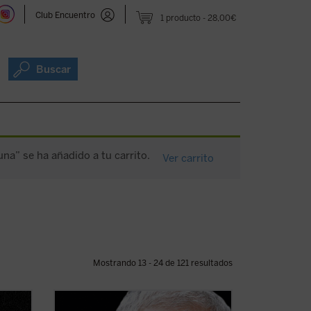
Club Encuentro
1 producto
28,00€
Buscar
a” se ha añadido a tu carrito.
Ver carrito
Mostrando 13 - 24 de 121 resultados
ento de
Este libro relata sesenta años de historia