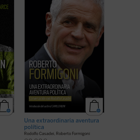
de Italia, vividos y vistos a través de los
ojos de un joven político extraordinario
 (...)
de la región de Lombardía. No es solo la
historia de un individuo, sino también la
ble,
historia de un pueblo ...
(ver ficha)
 ficha)
Una extraordinaria aventura
política
Rodolfo Casadei, Roberto Formigoni