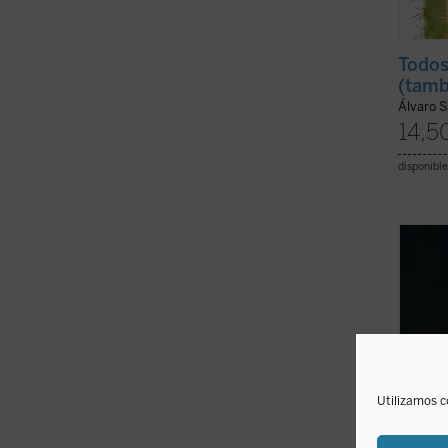
Todos
(tamb
Álvaro S
14,5
disponible
A trav
Dumon
Isabel
gran i
determ
desafí
unidad
Utilizamos c