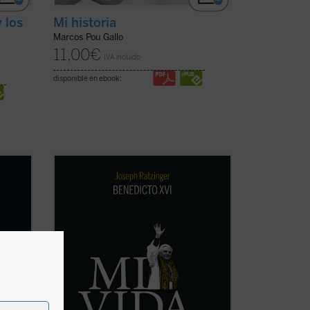
 los
Mi historia
Marcos Pou Gallo
11,00
€
IVA incluido
disponible en ebook:
Al hilo de su historia personal, Ratzinger
la que
repasa los problemas de la Iglesia
nfancia
contemporánea, dando una visión plena
bomba
de lucidez y abriendo su corazón al
lector. La incorporación de un texto a
n
cargo de Giuliano Vigini que reconstruye
los años ...
(ver ficha)