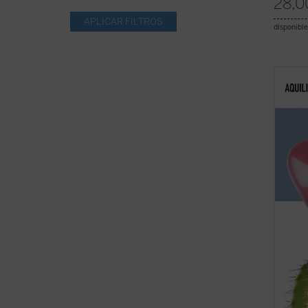
28,0
disponible
¿Qué b
se jub
miles 
de su 
colgar
pregun
...
(ver 