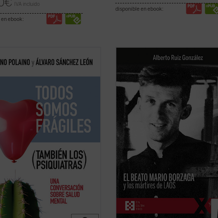
0
€
IVA incluido
disponible en ebook:
 en ebook:
ulle dentro de un psiquiatra que
Mario Borzaga, natural de Trento, 
ila después de 45 años tratando
llegado a Laos en 1957, recién ord
de biografías? Conversar con uno
sacerdote. Fue martirizado poco
carrera médica justo después de
después, en 1960, a sus 27 años. Es
 la bata es sanador. Más de cien
un precioso diario que da voz a su
tas sobre él y sobre cada uno de
vocación de misionero oblato, que
ficha)
ilumina la ...
(ver ficha)