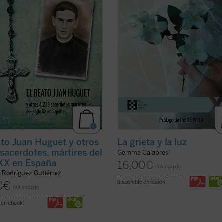
r una gran historia. Los mártires
Irene Villa,
La grieta y la luz
es un
glo XX son testigos admirables de
testimonio intenso, conmovedor y
a del ...
(ver ficha)
sincero ...
(ver ficha)
ato Juan Huguet y otros
La grieta y la luz
sacerdotes, mártires del
Gemma Calabresi
 XX en España
16,00
€
IVA incluido
o Rodríguez Gutiérrez
disponible en ebook:
0
€
IVA incluido
 en ebook: