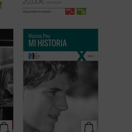
20,00
€
IVA incluido
disponible en ebook:
había
«Es algo extraño hablar de 'mi historia'
enado
puesto que lo único interesante en ella,
lo único que la salva de ser una historia
cribió
aburrida y plana es lo que Cristo ha
hecho en mi vida. Por lo tanto, es más
bien la historia de lo que Cristo ha hecho
...
(ver ficha)