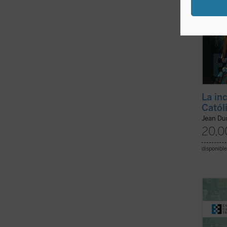
La in
Catól
Jean D
20,0
disponible
Este e
sacerd
siglo 
hermos