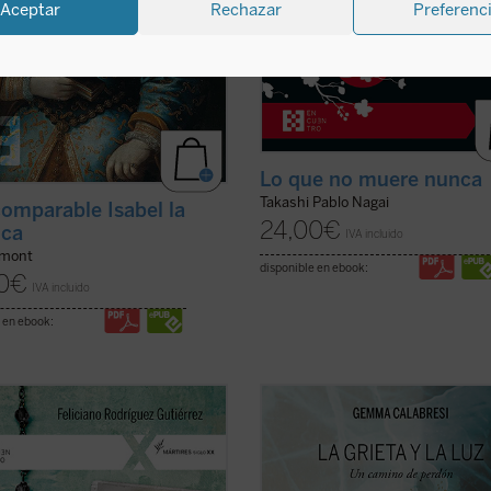
Aceptar
Rechazar
Preferenc
Lo que no muere nunca
Takashi Pablo Nagai
comparable Isabel la
24,00
€
ica
IVA incluido
umont
disponible en ebook:
0
€
IVA incluido
 en ebook:
s el primer libro sobre los 4.235
Este libro es el relato de un viaje, e
otes y seminaristas mártires del
Gemma Capra, viuda del comisario
XX en España. Pequeña, pero
Calabresi, ha recorrido desde el día
a y precisa herramienta para
asesinato de su marido. Con prólo