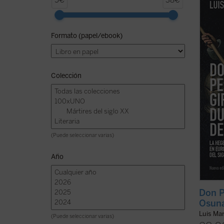
5€
38€
amigo 
fue un
y, con
Formato (papel/ebook)
más d
Leyend
fantasí
Colección
(Puede seleccionar varias)
Año
Don P
Osun
Luis Mar
(Puede seleccionar varias)