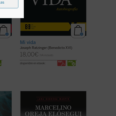
ias
Mi vida
Joseph Ratzinger (Benedicto XVI)
18,00
€
IVA incluido
disponible en ebook:
l que
«Siempre quise saber más sobre la vida
de mi padre, a quien no conocí, ya que
 del
fue asesinado en Mondragón el 5 de
go de
octubre de 1934 estando mi madre