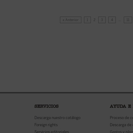
« Anterior
1
2
3
4
…
11
SERVICIOS
AYUDA E
Descarga nuestro catálogo
Proceso de 
Foreign rights
Descarga de
Servicios editoriales
Gastos y plaz