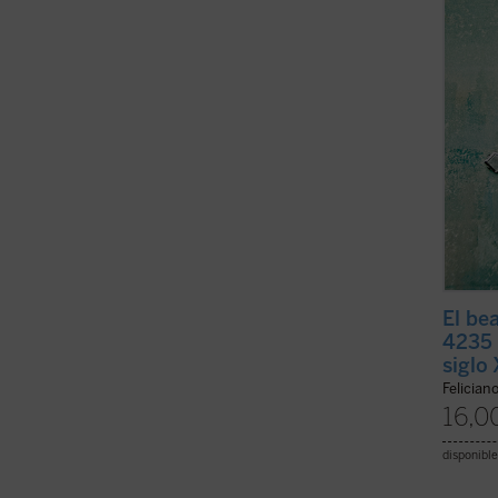
conoce
del si
la caus
El be
4235 
siglo
Felician
16,0
disponible