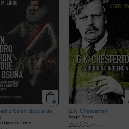
y agente, Francisco de Quevedo,
Chesterton.
 personaje legendario aún en vida
«Pearce consigue que la vida de
 el tiempo, pasó a ser uno de los
Chesterton fluya con pulso de novela
estacados «réprobos» de la
Leer
G.K. Chesterton. Sabiduría e
a Negra. Su biografía, sin las
inocencia
es altamente recomenda
as y ...
(ver ficha)
salvo que uno prefiera pasar ...
(ver
G.K. Chesterton
edro Girón, duque de
a
Joseph Pearce
28,00
€
ía Linde de Castro
IVA incluido