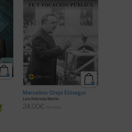
embarazada de su primer y único hijo; yo
nací el 13 de febrero de 1935.
Hace años ...
(ver ficha)
Marcelino Oreja Elósegui
Lara Nebreda Martín
24,00
€
IVA incluido