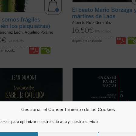
El beato Mario Borzaga y
mártires de Laos
 somos frágiles
Alberto Ruiz González
ién los psiquiatras)
16,50
€
IVA incluido
ánchez León, Aquilino Polaino
0
€
disponible en ebook:
IVA incluido
 en ebook:
és de un estilo ameno y accesible,
Lo que no muere nunca
es la
t nos sumerge en la época de
autobiografía de Takashi Nagai, en 
 y nos presenta a una mujer de
el autor recorre su vida, desde la i
nteligencia, astucia y
hasta el día de la explosión de la 
inación, que supo afrontar los
atómica, captando los numerosos
os de su época y consolidar la
acontecimientos que se desarrolla
Gestionar el Consentimiento de las Cookies
 de España. Una obra ...
(ver ficha)
como la ...
(ver ficha)
ookies para optimizar nuestro sitio web y nuestro servicio.