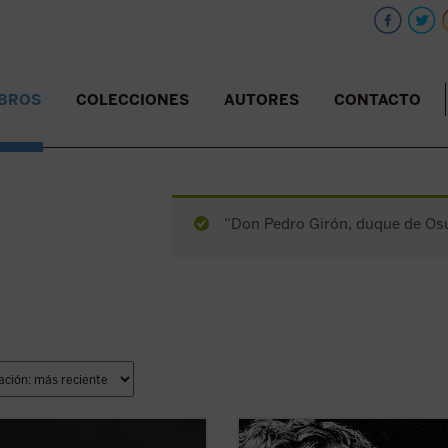
IBROS
COLECCIONES
AUTORES
CONTACTO
“Don Pedro Girón, duque de Osun
ande Osuna», como le llamó su
Edición 150 aniversario del nacimi