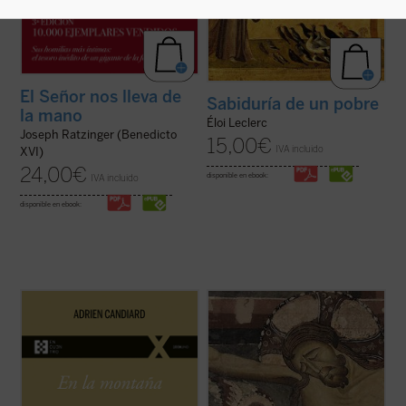
El Señor nos lleva de
Sabiduría de un pobre
la mano
Éloi Leclerc
Joseph Ratzinger (Benedicto
15,00
€
IVA incluido
XVI)
24,00
€
disponible en ebook:
IVA incluido
disponible en ebook:
En
En la montaña. La aspereza y la gracia
,
Adrien Candiard nos conduce al corazón
¿Qué hacer cuando el sufrimiento se
del Sermón de la Montaña, allí donde Jesús
vuelve insoportable y las respuestas
proclama las Bienaventuranzas y propone
convencionales ya no bastan? El monje y
exigencias que parecen inalcanzables:
obispo Erik Varden nos propone un camino.
amar a los enemigos, perdonar ...
(ver
Inspirándose en un antiguo poema
ficha)
cisterciense, este libro nos invita a
contemplar ...
(ver ficha)