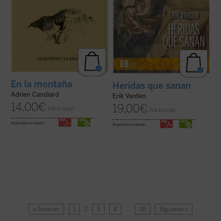
En la montaña
Heridas que sanan
Adrien Candiard
Erik Varden
14,00
€
19,00
€
IVA incluido
IVA incluido
disponible en ebook:
disponible en ebook:
« Anterior
1
2
3
4
…
38
Siguiente »