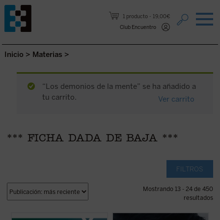
Saltar al contenido.
1 producto
19,00€
Club Encuentro
Inicio
>
Materias
>
“Los demonios de la mente” se ha añadido a
tu carrito.
Ver carrito
*** FICHA DADA DE BAJA ***
FILTROS
Mostrando 13 - 24 de 450
resultados