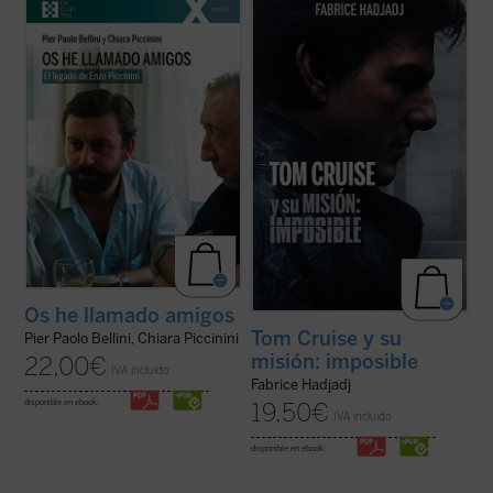
¿Quién era Enzo Piccinini, el cirujano que
Hadjadj mira a Tom Cruise más allá del
murió trágicamente en un accidente de
cine. Cuando un actor se convierte en
coche en mayo de 1999, amigo de Luigi
símbolo de una generación,
Giussani e incansable impulsor de
inevitablemente refleja algo de su época.
numerosas iniciativas religiosas, sociales y
Por eso, al hablar de Tom, hablamos
culturales en su región de Emilia Romaña y
también de toda la humanidad. Entre
...
(ver ficha)
filosofía, teología y ...
(ver ficha)
Os he llamado amigos
Tom Cruise y su
Pier Paolo Bellini, Chiara Piccinini
misión: imposible
22,00
€
IVA incluido
Fabrice Hadjadj
disponible en ebook:
19,50
€
IVA incluido
disponible en ebook: