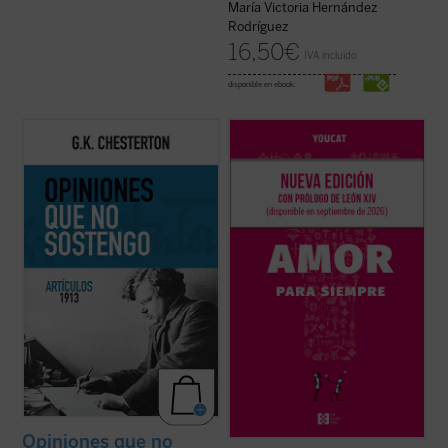
María Victoria Hernández
Rodríguez
16,50
€
IVA incluido
disponible en ebook:
Esta publicación contiene artículos
Basado en casi mil preguntas de jóvenes
dedicados a temas habituales como la
de más de treinta países, y elaborado por
literatura y la educación, pero sobre todo
sacerdotes, matrimonios y teólogos, este
destacan los asuntos políticos: la
libro acompaña a la pareja antes, durante y
implicación en casos de corrupción del
después de la preparación matrimonial,
gobierno británico marcó una diferencia en
ayudándola a reflexionar, ...
(ver ficha)
...
(ver ficha)
Opiniones que no