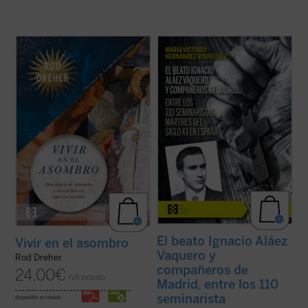
Rod Dreher narra cómo Occidente fue
La beatificación de estos 11 mártires, en
perdiendo su capacidad de asombrarse,
2026, coincide con el noventa aniversario
cómo se «desencantó», y muestra, con
de la explosión sangrienta, en 1936, de la
ejemplos concretos y profundamente
persecución del siglo XX en España. La
humanos, que ese encantamiento no ha
postuladora de su Causa de beatificación
desaparecido: simplemente hemos
presenta aquí una breve pero ...
(ver ficha)
olvidado el sentido de la ...
(ver ficha)
El beato Ignacio Aláez
Vivir en el asombro
Vaquero y
Rod Dreher
compañeros de
24,00
€
IVA incluido
Madrid, entre los 110
seminarista
disponible en ebook: