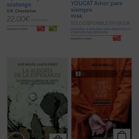
YOUCAT Amor para
sostengo
siempre
G.K. Chesterton
VV.AA.
22,00
€
IVA incluido
SÓLO DISPONIBLE EN EBOOK
Consultar si este libro está disponible en
disponible en ebook:
impresión bajo demanda
disponible en ebook:
El lector encontrará aquí una investigación
Con una mirada profunda y compasiva,
que devuelve a la palabra paulina su
Recinella nos invita a ver lo que casi nadie
tonalidad originaria, abierta a la plenitud
quiere mirar: el rostro humano detrás de
cristológica, y que constituye una
una sentencia, el clamor que ningún
aportación decisiva para comprender la
tribunal alcanza a oír. Mientras el tiempo se
esperanza cristiana como fuente de alegría
acerca a su final, él permanece junto ...
(ver
...
(ver ficha)
ficha)