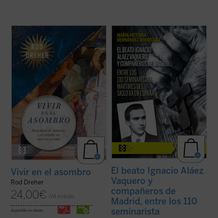
Rod Dreher narra cómo Occidente fue
La beatificación de estos 11 mártires, en
perdiendo su capacidad de asombrarse,
2026, coincide con el noventa aniversario
cómo se «desencantó», y muestra, con
de la explosión sangrienta, en 1936, de la
ejemplos concretos y profundamente
persecución del siglo XX en España. La
humanos, que ese encantamiento no ha
postuladora de su Causa de beatificación
desaparecido: simplemente hemos
presenta aquí una breve pero ...
(ver ficha)
olvidado el sentido de la ...
(ver ficha)
El beato Ignacio Aláez
Vivir en el asombro
Vaquero y
Rod Dreher
compañeros de
24,00
€
IVA incluido
Madrid, entre los 110
seminarista
disponible en ebook: