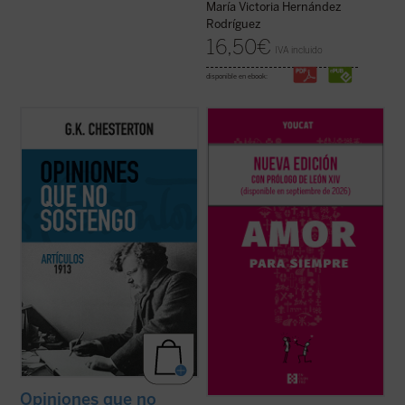
María Victoria Hernández
Rodríguez
16,50
€
IVA incluido
disponible en ebook:
Esta publicación contiene artículos
Basado en casi mil preguntas de jóvenes
dedicados a temas habituales como la
de más de treinta países, y elaborado por
literatura y la educación, pero sobre todo
sacerdotes, matrimonios y teólogos, este
destacan los asuntos políticos: la
libro acompaña a la pareja antes, durante y
implicación en casos de corrupción del
después de la preparación matrimonial,
gobierno británico marcó una diferencia en
ayudándola a reflexionar, ...
(ver ficha)
...
(ver ficha)
Opiniones que no