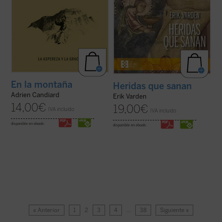
En la montaña
Heridas que sanan
Adrien Candiard
Erik Varden
14,00
€
19,00
€
IVA incluido
IVA incluido
disponible en ebook:
disponible en ebook:
« Anterior
1
2
3
4
…
38
Siguiente »