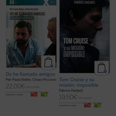
¿Quién era Enzo Piccinini, el cirujano que
Hadjadj mira a Tom Cruise más allá del
murió trágicamente en un accidente de
cine. Cuando un actor se convierte en
coche en mayo de 1999, amigo de Luigi
símbolo de una generación,
Giussani e incansable impulsor de
inevitablemente refleja algo de su época.
numerosas iniciativas religiosas, sociales y
Por eso, al hablar de Tom, hablamos
culturales en su región de Emilia Romaña y
también de toda la humanidad. Entre
...
(ver ficha)
filosofía, teología y ...
(ver ficha)
Os he llamado amigos
Tom Cruise y su
Pier Paolo Bellini, Chiara Piccinini
misión: imposible
22,00
€
IVA incluido
Fabrice Hadjadj
disponible en ebook:
19,50
€
IVA incluido
disponible en ebook: