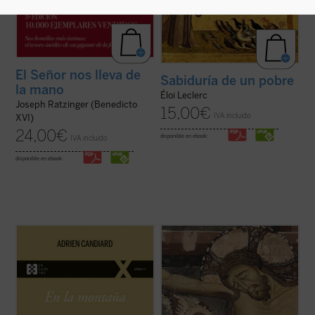
El Señor nos lleva de
Sabiduría de un pobre
la mano
Éloi Leclerc
Joseph Ratzinger (Benedicto
15,00
€
IVA incluido
XVI)
24,00
€
disponible en ebook:
IVA incluido
disponible en ebook:
En
En la montaña. La aspereza y la gracia
,
Adrien Candiard nos conduce al corazón
¿Qué hacer cuando el sufrimiento se
del Sermón de la Montaña, allí donde Jesús
vuelve insoportable y las respuestas
proclama las Bienaventuranzas y propone
convencionales ya no bastan? El monje y
exigencias que parecen inalcanzables:
obispo Erik Varden nos propone un camino.
amar a los enemigos, perdonar ...
(ver
Inspirándose en un antiguo poema
ficha)
cisterciense, este libro nos invita a
contemplar ...
(ver ficha)