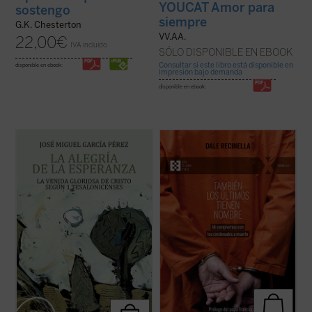
YOUCAT Amor para
sostengo
siempre
G.K. Chesterton
VV.AA.
22,00
€
IVA incluido
SÓLO DISPONIBLE EN EBOOK
Consultar si este libro está disponible en
disponible en ebook:
impresión bajo demanda
disponible en ebook:
El lector encontrará aquí una investigación
Con una mirada profunda y compasiva,
que devuelve a la palabra paulina su
Recinella nos invita a ver lo que casi nadie
tonalidad originaria, abierta a la plenitud
quiere mirar: el rostro humano detrás de
cristológica, y que constituye una
una sentencia, el clamor que ningún
aportación decisiva para comprender la
tribunal alcanza a oír. Mientras el tiempo se
esperanza cristiana como fuente de alegría
acerca a su final, él permanece junto ...
(ver
...
(ver ficha)
ficha)