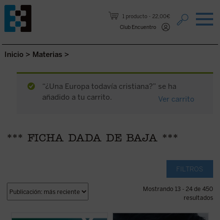
Saltar al contenido.
1 producto
22,00€
Club Encuentro
Inicio
>
Materias
>
“¿Una Europa todavía cristiana?” se ha
añadido a tu carrito.
Ver carrito
*** FICHA DADA DE BAJA ***
FILTROS
Mostrando 13 - 24 de 450
resultados