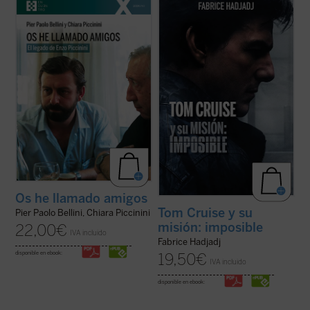
¿Quién era Enzo Piccinini, el cirujano que
Hadjadj mira a Tom Cruise más allá del
murió trágicamente en un accidente de
cine. Cuando un actor se convierte en
coche en mayo de 1999, amigo de Luigi
símbolo de una generación,
Giussani e incansable impulsor de
inevitablemente refleja algo de su época.
numerosas iniciativas religiosas, sociales y
Por eso, al hablar de Tom, hablamos
culturales en su región de Emilia Romaña y
también de toda la humanidad. Entre
...
(ver ficha)
filosofía, teología y ...
(ver ficha)
Os he llamado amigos
Tom Cruise y su
Pier Paolo Bellini, Chiara Piccinini
misión: imposible
22,00
€
IVA incluido
Fabrice Hadjadj
disponible en ebook:
19,50
€
IVA incluido
disponible en ebook: