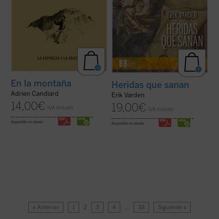
En la montaña
Heridas que sanan
Adrien Candiard
Erik Varden
14,00
€
19,00
€
IVA incluido
IVA incluido
disponible en ebook:
disponible en ebook:
« Anterior
1
2
3
4
…
38
Siguiente »