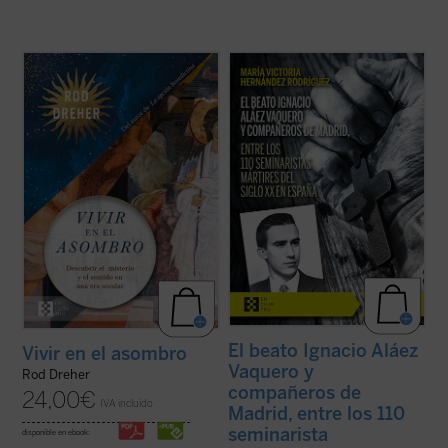
Rod Dreher narra cómo Occidente fue
La beatificación de estos 11 mártires, en
perdiendo su capacidad de asombrarse,
2026, coincide con el noventa aniversario
cómo se «desencantó», y muestra, con
de la explosión sangrienta, en 1936, de la
ejemplos concretos y profundamente
persecución del siglo XX en España. La
humanos, que ese encantamiento no ha
postuladora de su Causa de beatificación
desaparecido: simplemente hemos
presenta aquí una breve pero ...
(ver ficha)
olvidado el sentido de la ...
(ver ficha)
El beato Ignacio Aláez
Vivir en el asombro
Vaquero y
Rod Dreher
compañeros de
24,00
€
IVA incluido
Madrid, entre los 110
seminarista
disponible en ebook: