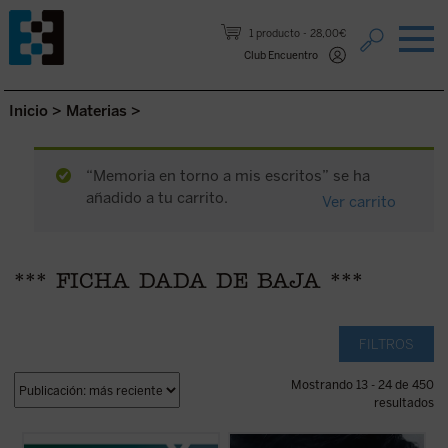
Saltar al contenido.
1 producto
28,00€
Club Encuentro
Inicio
>
Materias
>
“Memoria en torno a mis escritos” se ha
añadido a tu carrito.
Ver carrito
*** FICHA DADA DE BAJA ***
FILTROS
Mostrando 13 - 24 de 450
resultados