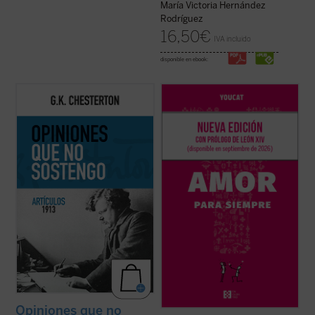
María Victoria Hernández
Rodríguez
16,50
€
IVA incluido
disponible en ebook:
Esta publicación contiene artículos
Basado en casi mil preguntas de jóvenes
dedicados a temas habituales como la
de más de treinta países, y elaborado por
literatura y la educación, pero sobre todo
sacerdotes, matrimonios y teólogos, este
destacan los asuntos políticos: la
libro acompaña a la pareja antes, durante y
implicación en casos de corrupción del
después de la preparación matrimonial,
gobierno británico marcó una diferencia en
ayudándola a reflexionar, ...
(ver ficha)
...
(ver ficha)
Opiniones que no