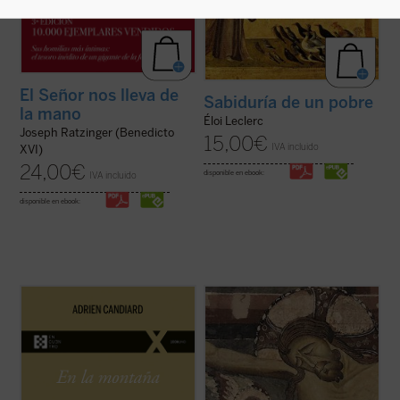
El Señor nos lleva de
Sabiduría de un pobre
la mano
Éloi Leclerc
Joseph Ratzinger (Benedicto
15,00
€
IVA incluido
XVI)
24,00
€
disponible en ebook:
IVA incluido
disponible en ebook:
En
En la montaña. La aspereza y la gracia
,
Adrien Candiard nos conduce al corazón
¿Qué hacer cuando el sufrimiento se
del Sermón de la Montaña, allí donde Jesús
vuelve insoportable y las respuestas
proclama las Bienaventuranzas y propone
convencionales ya no bastan? El monje y
exigencias que parecen inalcanzables:
obispo Erik Varden nos propone un camino.
amar a los enemigos, perdonar ...
(ver
Inspirándose en un antiguo poema
ficha)
cisterciense, este libro nos invita a
contemplar ...
(ver ficha)