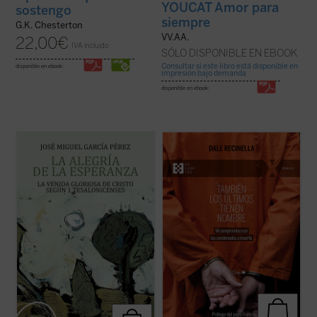
YOUCAT Amor para
sostengo
siempre
G.K. Chesterton
VV.AA.
22,00
€
IVA incluido
SÓLO DISPONIBLE EN EBOOK
Consultar si este libro está disponible en
disponible en ebook:
impresión bajo demanda
disponible en ebook:
El lector encontrará aquí una investigación
Con una mirada profunda y compasiva,
que devuelve a la palabra paulina su
Recinella nos invita a ver lo que casi nadie
tonalidad originaria, abierta a la plenitud
quiere mirar: el rostro humano detrás de
cristológica, y que constituye una
una sentencia, el clamor que ningún
aportación decisiva para comprender la
tribunal alcanza a oír. Mientras el tiempo se
esperanza cristiana como fuente de alegría
acerca a su final, él permanece junto ...
(ver
...
(ver ficha)
ficha)