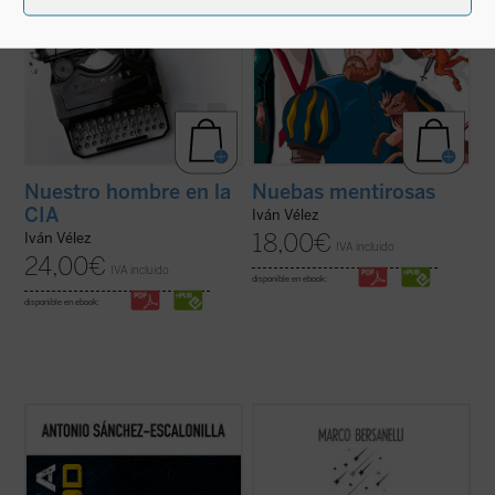
Nuestro hombre en la
Nuebas mentirosas
CIA
Iván Vélez
18,00
€
Iván Vélez
IVA incluido
24,00
€
IVA incluido
disponible en ebook:
disponible en ebook:
Cuando se cumple medio siglo desde que
La experiencia de mirar a la bóveda
Neil Armstrong pisara la Luna, se asiste a
estrellada provoca en el observador una
un renacimiento del cine de exploración
impresión profunda en la que se aúna
espacial reflejado en recientes
fascinación y vértigo, curiosidad científica
producciones de éxito que han avivado el
e inspiración artística, intuición geométrica
entusiasmo por la «conquista» del cosmos
y sentido religioso. ¿De qué ...
(ver ficha)