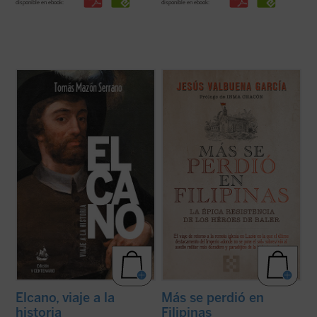
disponible en ebook:
disponible en ebook:
En esta nueva edición ampliada de
Elcano,
Un viaje en el tiempo a la remota iglesia en
viaje a la historia
, el lector encontrará
la isla de Luzón en la que el último
mucha más información y documentación
destacamento del Imperio español
sobre Elcano y los suyos, a través de
sobrevivió al asedio militar más duradero y
crónicas, relaciones y otros legajos
paradójico de la Historia moderna. El libro
escritos hace quinientos años, ...
(ver ficha)
recoge documentos inéditos y ...
(ver ficha)
Elcano, viaje a la
Más se perdió en
historia
Filipinas