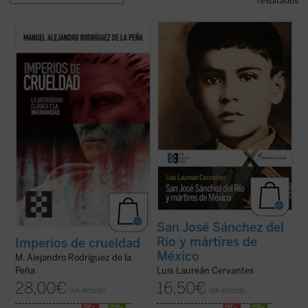
resultados
Este ensayo constituye un recorrido
¿Qué pasó para que muchos católicos se
exhaustivo, apasionante y desgarrador por
alzaran contra el gobierno? ¿Fue legítima la
la literatura y la historia de la Antigüedad
guerra de los cristeros? El autor de este
clásica para exponer la crueldad
libro, natural del pueblo del joven mártir, no
estructural de esa época, y así establecer
sólo responde a estas preguntas con
vínculos entre esta y las políticas de ...
(ver
documentos, sino que logra ...
(ver ficha)
ficha)
San José Sánchez del
Río y mártires de
Imperios de crueldad
México
M. Alejandro Rodríguez de la
Luis Laureán Cervantes
Peña
16,50
€
28,00
€
IVA incluido
IVA incluido