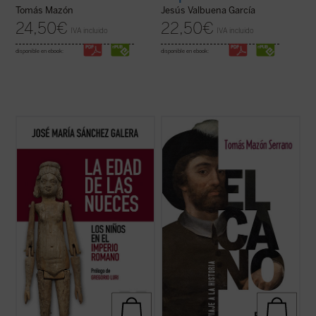
Tomás Mazón
Jesús Valbuena García
24,50
€
22,50
€
IVA incluido
IVA incluido
disponible en ebook:
disponible en ebook:
El autor nos da a conocer, a través de la
En
Elcano, viaje a la historia
, Tomás Mazón
literatura, el arte y la arqueología, lo
acerca al lector, profano o experto, las
diferentes o parecidos que eran los niños
voces de Elcano y los suyos, que nos llegan
de la Antigüedad clásica y los de nuestro
a través de crónicas, relaciones y otros
tiempo. Describe cómo eran sus juguetes,
legajos escritos hace quinientos años, para
qué significaba su nacimiento, a ...
(ver
contar una travesía ...
(ver ficha)
ficha)