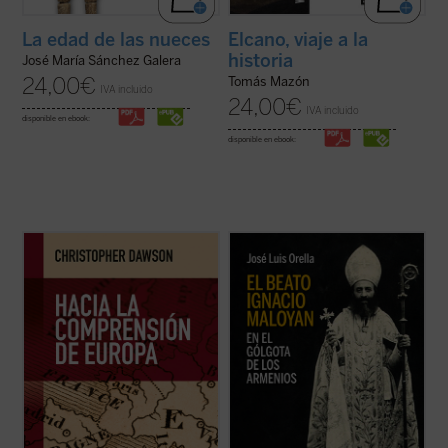
La edad de las nueces
Elcano, viaje a la
historia
José María Sánchez Galera
24,00
€
Tomás Mazón
IVA incluido
24,00
€
IVA incluido
disponible en ebook:
disponible en ebook:
En tiempos de fuertes rechazos y dudas
El beato Ignacio Maloyan, arzobispo de
sobre la validez del proyecto europeo y,
Mardin (Turquía), martirizado en 1915, es
más aún, de afirmación generalizada de la
uno de los seis obispos armenios católicos
decadencia de Occidente,
Hacia la
que fueron víctimas del genocidio armenio
comprensión de Europa
resulta un texto
en las primeras décadas del siglo XX. Este
tan iluminador como cuando se publicó por
libro descubre aquella hermosa y ...
(ver
...
(ver ficha)
ficha)