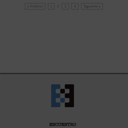
« Anterior
1
2
3
4
Siguiente »
ENCUENTRO