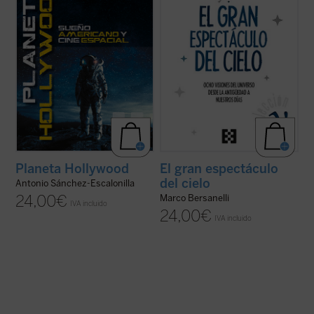
...
(ver ficha)
Planeta Hollywood
El gran espectáculo
del cielo
Antonio Sánchez-Escalonilla
24,00
€
Marco Bersanelli
IVA incluido
24,00
€
IVA incluido