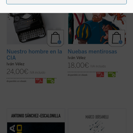
Nuestro hombre en la
Nuebas mentirosas
CIA
Iván Vélez
18,00
€
Iván Vélez
IVA incluido
24,00
€
IVA incluido
disponible en ebook:
disponible en ebook:
Cuando se cumple medio siglo desde que
La experiencia de mirar a la bóveda
Neil Armstrong pisara la Luna, se asiste a
estrellada provoca en el observador una
un renacimiento del cine de exploración
impresión profunda en la que se aúna
espacial reflejado en recientes
fascinación y vértigo, curiosidad científica
producciones de éxito que han avivado el
e inspiración artística, intuición geométrica
entusiasmo por la «conquista» del cosmos
y sentido religioso. ¿De qué ...
(ver ficha)