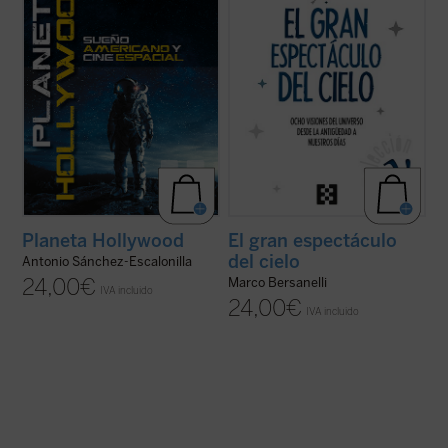
...
(ver ficha)
Planeta Hollywood
El gran espectáculo
del cielo
Antonio Sánchez-Escalonilla
24,00
€
Marco Bersanelli
IVA incluido
24,00
€
IVA incluido