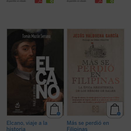
disponible en ebook:
disponible en ebook:
En esta nueva edición ampliada de
Elcano,
Un viaje en el tiempo a la remota iglesia en
viaje a la historia
, el lector encontrará
la isla de Luzón en la que el último
mucha más información y documentación
destacamento del Imperio español
sobre Elcano y los suyos, a través de
sobrevivió al asedio militar más duradero y
crónicas, relaciones y otros legajos
paradójico de la Historia moderna. El libro
escritos hace quinientos años, ...
(ver ficha)
recoge documentos inéditos y ...
(ver ficha)
Elcano, viaje a la
Más se perdió en
historia
Filipinas