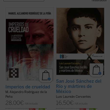
resultados
Este ensayo constituye un recorrido
¿Qué pasó para que muchos católicos se
exhaustivo, apasionante y desgarrador por
alzaran contra el gobierno? ¿Fue legítima la
la literatura y la historia de la Antigüedad
guerra de los cristeros? El autor de este
clásica para exponer la crueldad
libro, natural del pueblo del joven mártir, no
estructural de esa época, y así establecer
sólo responde a estas preguntas con
vínculos entre esta y las políticas de ...
(ver
documentos, sino que logra ...
(ver ficha)
ficha)
San José Sánchez del
Río y mártires de
Imperios de crueldad
México
M. Alejandro Rodríguez de la
Luis Laureán Cervantes
Peña
16,50
€
28,00
€
IVA incluido
IVA incluido