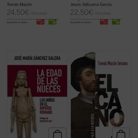
Tomás Mazón
Jesús Valbuena García
24,50
€
22,50
€
IVA incluido
IVA incluido
disponible en ebook:
disponible en ebook:
El autor nos da a conocer, a través de la
En
Elcano, viaje a la historia
, Tomás Mazón
literatura, el arte y la arqueología, lo
acerca al lector, profano o experto, las
diferentes o parecidos que eran los niños
voces de Elcano y los suyos, que nos llegan
de la Antigüedad clásica y los de nuestro
a través de crónicas, relaciones y otros
tiempo. Describe cómo eran sus juguetes,
legajos escritos hace quinientos años, para
qué significaba su nacimiento, a ...
(ver
contar una travesía ...
(ver ficha)
ficha)