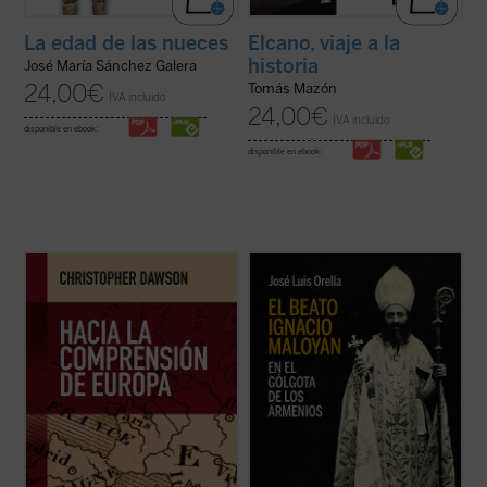
La edad de las nueces
Elcano, viaje a la
historia
José María Sánchez Galera
24,00
€
Tomás Mazón
IVA incluido
24,00
€
IVA incluido
disponible en ebook:
disponible en ebook:
En tiempos de fuertes rechazos y dudas
El beato Ignacio Maloyan, arzobispo de
sobre la validez del proyecto europeo y,
Mardin (Turquía), martirizado en 1915, es
más aún, de afirmación generalizada de la
uno de los seis obispos armenios católicos
decadencia de Occidente,
Hacia la
que fueron víctimas del genocidio armenio
comprensión de Europa
resulta un texto
en las primeras décadas del siglo XX. Este
tan iluminador como cuando se publicó por
libro descubre aquella hermosa y ...
(ver
...
(ver ficha)
ficha)