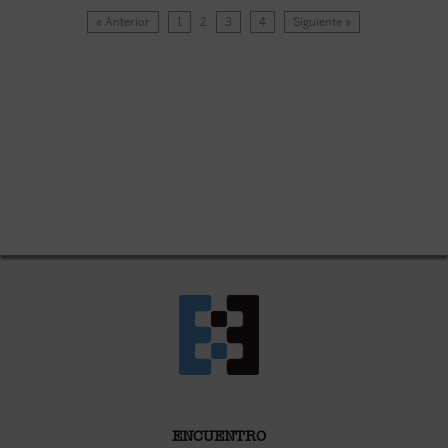
« Anterior
1
2
3
4
Siguiente »
ENCUENTRO