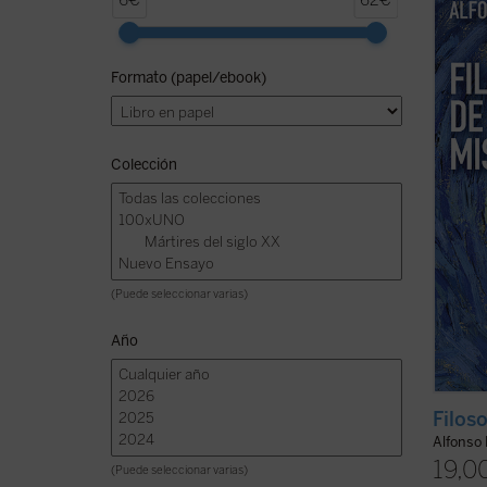
6€
62€
Realid
la Rea
ver en
Formato (papel/ebook)
se nut
es el ú
Colección
(Puede seleccionar varias)
Año
Filoso
Alfonso
19,0
(Puede seleccionar varias)