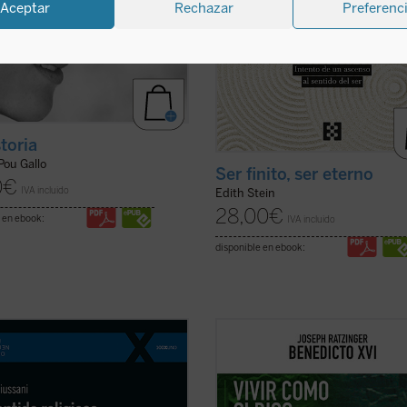
Aceptar
Rechazar
Preferenc
storia
Pou Gallo
Ser finito, ser eterno
0
€
IVA incluido
Edith Stein
28,00
€
 en ebook:
IVA incluido
disponible en ebook:
tido religioso
es el primer volumen
El propósito de este libro no es otr
rso Básico de Cristianismo, en el
hacer pensar
, tomando en serio lo
igi Giussani resume su itinerario
aporta el anuncio cristiano y su riq
samiento y de experiencia. El libro
tradición intelectual. Reúne textos