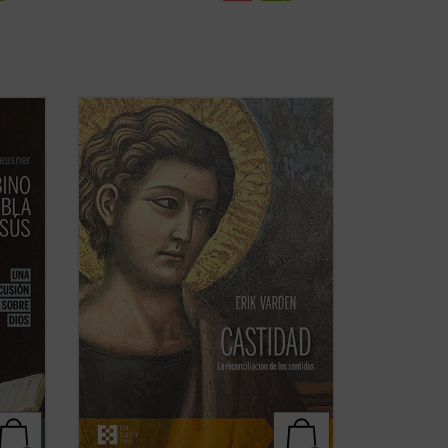
os
Erik Varden muestra —en un texto
to en
enriquecido con una amplia gama de
la
referencias a las escrituras, la literatura,
la música, la pintura y la escultura— que
la castidad, la dirección única de los
le, o
sentidos, es una cualidad atractiva y ...
(ver ficha)