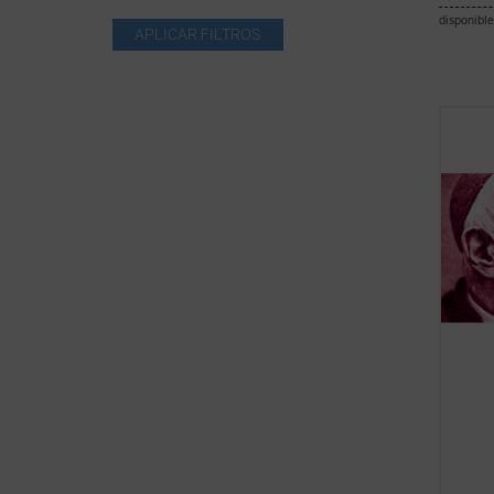
disponible
Hábilm
libro 
de los
como u
el ser
olvide 
ficha)