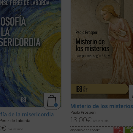
ad de esa completud, y ofertando
ensayo ofrecer un comentario
lidad unitiva de su Ser, se nos hace
exhaustivo sobre los
Misterios
de P
 esos vislumbres cómo se adivina y
sino que se fija un objetivo más
re la Realidad extremosa de quien
circunscrito, pero no menos difícil:
nico Dios....
(ver ficha)
intentar comprender las razones q
llevan al autor de este ...
(ver ficha)
Misterio de los misterio
Paolo Prosperi
fía de la misericordia
18,00
€
 Pérez de Laborda
IVA incluido
0
€
IVA incluido
disponible en ebook: