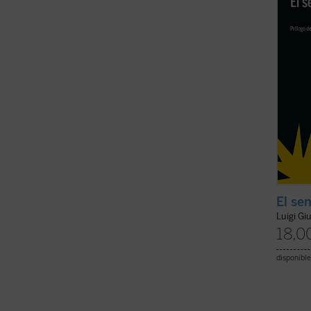
identif
esenci
(ver f
El sen
Luigi Gi
18,0
disponible