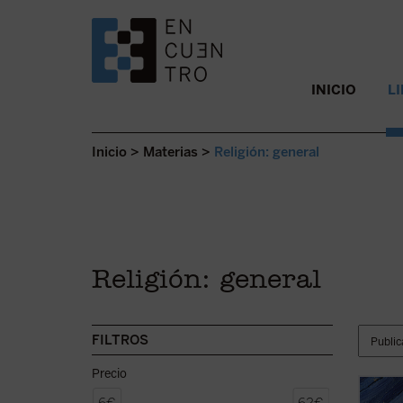
SALTAR AL CONTENIDO.
INICIO
L
Inicio
>
Materias
>
Religión: general
Religión: general
FILTROS
Precio
Rodean