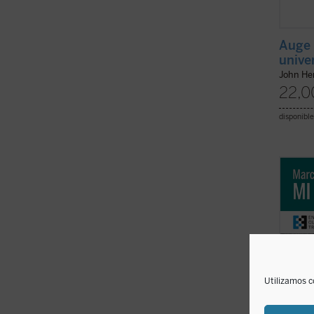
Auge 
unive
John H
22,0
disponible
«Es al
puesto
lo úni
aburri
hecho 
bien l
...
(ver 
Utilizamos c