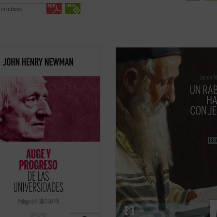
 en ebook:
ente escrito y muy diáfano, el
Imagínate transportado dos mil añ
presenta, acompañado de las notas
atrás, a Galilea, justo en el momen
 editores, la propuesta de Newman
que Jesús pronuncia su Sermón de 
na invitación a la reflexión sobre
Montaña. Después de escucharle,
 y misión de la universidad que no
¿abandonarías tus convicciones
las raíces que la sustentan....
(ver
religiosas y tu ideología para seguir
te aferrarías a ...
(ver ficha)