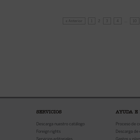
« Anterior
1
2
3
4
…
10
SERVICIOS
AYUDA E
Descarga nuestro catálogo
Proceso de 
Foreign rights
Descarga de
Servicios editoriales
Gastos y plaz