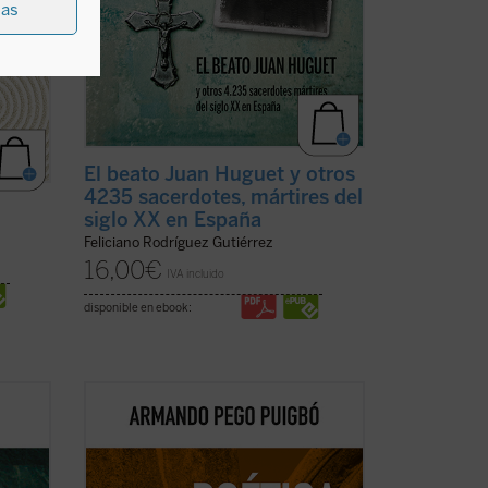
ias
El beato Juan Huguet y otros
4235 sacerdotes, mártires del
siglo XX en España
Feliciano Rodríguez Gutiérrez
16,00
€
IVA incluido
disponible en ebook:
o que
Poética del monasterio
reflexiona
 que
alrededor de los espacios fundamentales
uísima
que constituyen el horizonte social y
 de
antropológico de las tres figuras: el