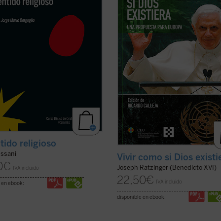
ica en el sentido religioso la
Joseph Ratzinger/Benedicto XVI e
a misma de la racionalidad y la ...
torno a un hilo conductor: su gran ..
icha)
ficha)
tido religioso
ussani
Vivir como si Dios existi
0
€
Joseph Ratzinger (Benedicto XVI)
IVA incluido
22,50
€
IVA incluido
 en ebook:
disponible en ebook: