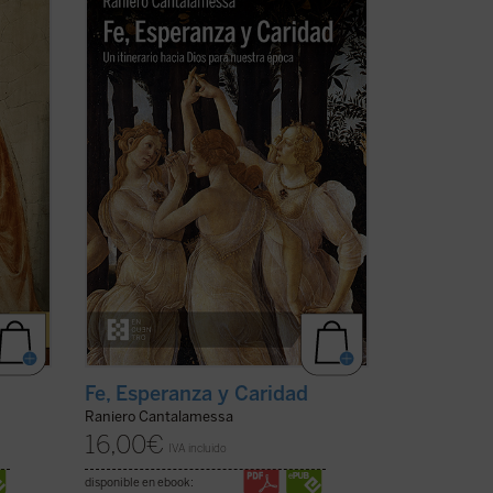
acompaña a los lectores en un viaje
éguy,
hacia la comprensión de las virtudes
teologales: Fe, Esperanza y Caridad, con
la certeza de que no hay ningún
ue
contenido de la fe, por elevado que sea,
que no pueda hacerse ...
(ver ficha)
s
Fe, Esperanza y Caridad
Raniero Cantalamessa
16,00
€
IVA incluido
disponible en ebook: