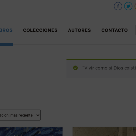
IBROS
COLECCIONES
AUTORES
CONTACTO
“Vivir como si Dios existi
do el conjunto de toda la
Paolo Prosperi no pretende en est