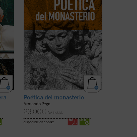
n
hogar, la escuela y la celda, reivindicando
.
(ver
una pedagogía humanista fundada en la
...
(ver ficha)
era
Poética del monasterio
Armando Pego
23,00
€
IVA incluido
disponible en ebook: