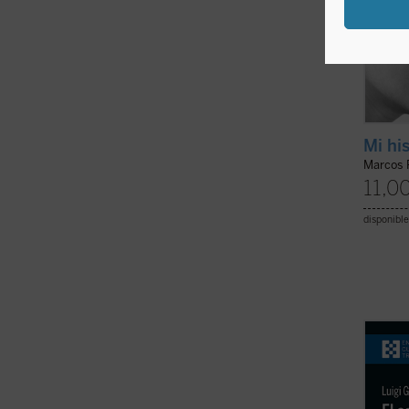
Mi hi
Marcos 
11,0
disponible
El sen
del Cu
que Lu
de pen