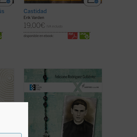
ús
Castidad
Erik Varden
19,00
€
IVA incluido
disponible en ebook:
l obra
Este es el primer libro sobre los 4.235
e
sacerdotes y seminaristas mártires del
siglo XX en España. Pequeña, pero
hermosa y precisa herramienta para
to,
conocer una gran historia. Los mártires
l ...
del siglo XX son testigos admirables de
la causa del ...
(ver ficha)