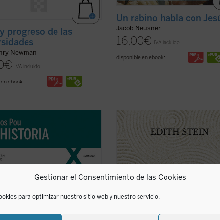
Un rabino habla con Jes
Jacob Neusner
y progreso de las
16,00
€
rsidades
IVA incluido
enry Newman
disponible en ebook:
0
€
IVA incluido
 en ebook:
go extraño hablar de 'mi historia'
Ser finito, ser eterno
es la principa
 que lo único interesante en ella,
filosófica de Stein, un diálogo entr
co que la salva de ser una historia
Edmund Husserl y santo Tomás de
da y plana es lo que Cristo ha
Aquino que se extiende a Platón,
en mi vida. Por lo tanto, es más
Aristóteles, san Agustín, Duns Esco
a historia de lo que Cristo ha hecho
etc. Este ensayo lleva la impronta de
Gestionar el Consentimiento de las Cookies
ficha)
(ver ficha)
ookies para optimizar nuestro sitio web y nuestro servicio.