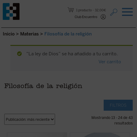
Saltar al contenido.
1 producto
32,00€
Club Encuentro
Inicio
>
Materias
>
Filosofía de la religión
“La ley de Dios” se ha añadido a tu carrito.
Ver carrito
Filosofía de la religión
FILTROS
Mostrando 13 - 24 de 43
resultados