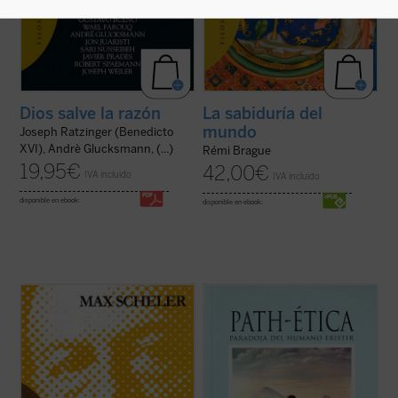
Dios salve la razón
La sabiduría del
mundo
Joseph Ratzinger (Benedicto
XVI), Andrè Glucksmann, (...)
Rémi Brague
19,95
€
42,00
€
IVA incluido
IVA incluido
disponible en ebook:
disponible en ebook:
Traducción del alemán por Julián Marías y
«Un humanismo que no tuviese en cuenta
Javier Olmo.
los sufrimientos, los pecados, la muerte,
que no los pusiera en el centro de su
visión
Primera traducción completa al castellano
del mundo
, sería radicalmente incompleto,
de una obra cumbre de la filosofía de la
sería falso... La muchedumbre de los
religión del siglo XX. Max Scheler, un genio
humillados y ofendidos
se ...
(ver ficha)
de «estilo deslumbrante y seductor» que
«habla ...
(ver ficha)