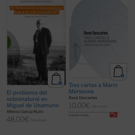
El problema del sobrenatural
fin del hombre
«Las verdades matemáticas, a las que vos
y su deseo ha sido una de las cuestiones
llamáis eternas, han sido establecidas por
centrales en la obra de Miguel de Unamuno,
Dios y dependen enteramente de Él, tanto
acaso la que articule todo su pensamiento.
como el resto de las criaturas... No temáis,
Y probablemente haya que considerarlo
os lo ruego, asegurar y publicar por todas
como un pionero del que ...
(ver ficha)
partes que es Dios quien ha ...
(ver ficha)
Tres cartas a Marin
Mersenne
El problema del
René Descartes
sobrenatural en
10,00
€
Miguel de Unamuno
IVA incluido
Alfonso García Nuño
disponible en ebook:
48,00
€
IVA incluido