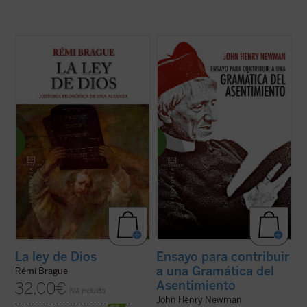
En este segundo libro de la trilogía dedicada
Edición revisada y anotada de la obra
al saber del hombre a lo largo de la historia,
cumbre del Cardenal Newman.
Rémi Brague describe la larga génesis de
Dedicada a investigar el tipo de
la alianza entre Dios y la ley, forjada en la
asentimiento propio de las certezas
Grecia antigua y en la tradición bíblica, y su
religiosas, y a medio camino entre el
desarrollo en ...
(ver ficha)
ensayo filosófico y apologético, la
Gramática del ...
(ver ficha)
La ley de Dios
Ensayo para contribuir
a una Gramática del
Rémi Brague
Asentimiento
32,00
€
IVA incluido
John Henry Newman