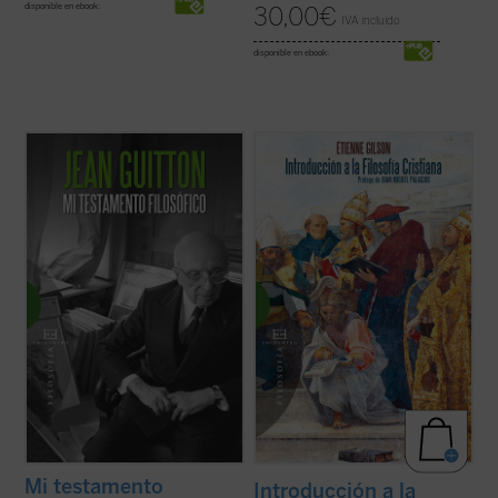
disponible en ebook:
30,00
€
IVA incluido
disponible en ebook:
«La noche de mi muerte ocurrieron cosas
Prólogo de Juan Miguel Palacios
extrañas en mi apartamento parisino...».
Un Jean Guitton casi centenario imagina en
En este libro, inédito hasta ahora en
Mi testamento filosófico
su muerte, su
español, descubrimos un ensayo brillante
entierro y su juicio. En su lecho de muerte
del Gilson maduro, una disertación otoñal
dialoga con Pascal sobre ...
(ver ficha)
sobre las ideas más queridas del gran
medievalista, presentadas en tres ...
(ver
ficha)
Mi testamento
Introducción a la