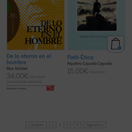
De lo eterno en el
Path-Ética
hombre
Aquilino Cayuela Cayuela
Max Scheler
15,00
€
IVA incluido
34,00
€
IVA incluido
(Impresión bajo demanda)
disponible en ebook:
« Anterior
1
2
3
4
Siguiente »