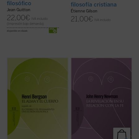
filosófico
filosofía cristiana
Jean Guitton
Étienne Gilson
22,00
€
21,00
€
IVA incluido
IVA incluido
(Impresión bajo demanda)
disponible en ebook:
El problema de la relación cuerpo-alma es
Introducción y traducción de Raquel Vera
de los que no dejan a nadie indiferente. Hay
González.
que añadir además que es un problema
ineludible. Porque tanto si se admite la
En este ensayo, inédito hasta ahora en
dualidad última, metafísica, de ambos
español, J.H. Newman quiere responder a
términos, como si se niega, por ...
(ver
la acusación de escepticismo que le
ficha)
atribuían ciertos intelectuales. Para ello
expone su ...
(ver ficha)