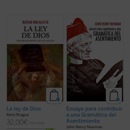
En este segundo libro de la trilogía dedicada
Edición revisada y anotada de la obra
al saber del hombre a lo largo de la historia,
cumbre del Cardenal Newman.
Rémi Brague describe la larga génesis de
Dedicada a investigar el tipo de
la alianza entre Dios y la ley, forjada en la
asentimiento propio de las certezas
Grecia antigua y en la tradición bíblica, y su
religiosas, y a medio camino entre el
desarrollo en ...
(ver ficha)
ensayo filosófico y apologético, la
Gramática del ...
(ver ficha)
La ley de Dios
Ensayo para contribuir
a una Gramática del
Rémi Brague
Asentimiento
32,00
€
IVA incluido
John Henry Newman