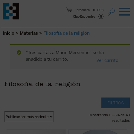
Saltar al contenido.
1 producto
10,00€
Club Encuentro
Inicio
>
Materias
>
Filosofía de la religión
“Tres cartas a Marin Mersenne” se ha
añadido a tu carrito.
Ver carrito
Filosofía de la religión
FILTROS
Mostrando 13 - 24 de 43
resultados