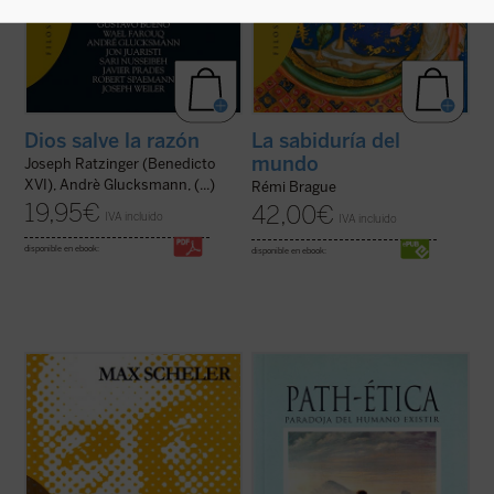
Dios salve la razón
La sabiduría del
mundo
Joseph Ratzinger (Benedicto
XVI), Andrè Glucksmann, (...)
Rémi Brague
19,95
€
42,00
€
IVA incluido
IVA incluido
disponible en ebook:
disponible en ebook:
Traducción del alemán por Julián Marías y
«Un humanismo que no tuviese en cuenta
Javier Olmo.
los sufrimientos, los pecados, la muerte,
que no los pusiera en el centro de su
visión
Primera traducción completa al castellano
del mundo
, sería radicalmente incompleto,
de una obra cumbre de la filosofía de la
sería falso... La muchedumbre de los
religión del siglo XX. Max Scheler, un genio
humillados y ofendidos
se ...
(ver ficha)
de «estilo deslumbrante y seductor» que
«habla ...
(ver ficha)