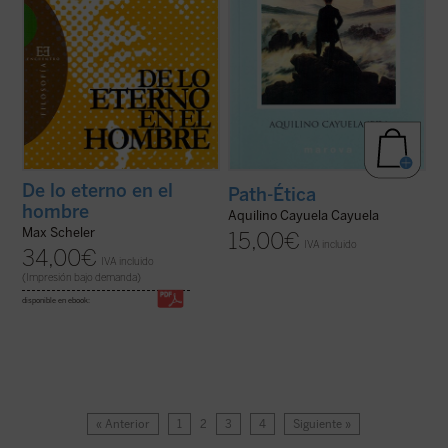
De lo eterno en el
Path-Ética
hombre
Aquilino Cayuela Cayuela
Max Scheler
15,00
€
IVA incluido
34,00
€
IVA incluido
(Impresión bajo demanda)
disponible en ebook:
« Anterior
1
2
3
4
Siguiente »