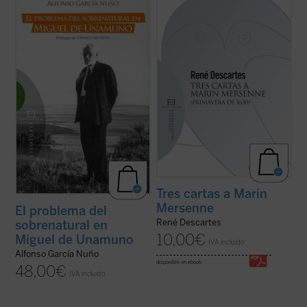
El problema del sobrenatural
fin del hombre
«Las verdades matemáticas, a las que vos
y su deseo ha sido una de las cuestiones
llamáis eternas, han sido establecidas por
centrales en la obra de Miguel de Unamuno,
Dios y dependen enteramente de Él, tanto
acaso la que articule todo su pensamiento.
como el resto de las criaturas... No temáis,
Y probablemente haya que considerarlo
os lo ruego, asegurar y publicar por todas
como un pionero del que ...
(ver ficha)
partes que es Dios quien ha ...
(ver ficha)
Tres cartas a Marin
Mersenne
El problema del
René Descartes
sobrenatural en
10,00
€
Miguel de Unamuno
IVA incluido
Alfonso García Nuño
disponible en ebook:
48,00
€
IVA incluido