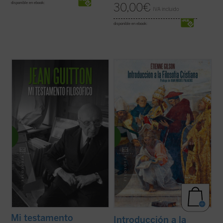
disponible en ebook:
30,00
€
IVA incluido
disponible en ebook:
«La noche de mi muerte ocurrieron cosas
Prólogo de Juan Miguel Palacios
extrañas en mi apartamento parisino...».
Un Jean Guitton casi centenario imagina en
En este libro, inédito hasta ahora en
Mi testamento filosófico
su muerte, su
español, descubrimos un ensayo brillante
entierro y su juicio. En su lecho de muerte
del Gilson maduro, una disertación otoñal
dialoga con Pascal sobre ...
(ver ficha)
sobre las ideas más queridas del gran
medievalista, presentadas en tres ...
(ver
ficha)
Mi testamento
Introducción a la