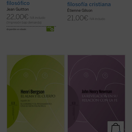
filosófico
filosofía cristiana
Jean Guitton
Étienne Gilson
22,00
€
21,00
€
IVA incluido
IVA incluido
(Impresión bajo demanda)
disponible en ebook:
El problema de la relación cuerpo-alma es
Introducción y traducción de Raquel Vera
de los que no dejan a nadie indiferente. Hay
González.
que añadir además que es un problema
ineludible. Porque tanto si se admite la
En este ensayo, inédito hasta ahora en
dualidad última, metafísica, de ambos
español, J.H. Newman quiere responder a
términos, como si se niega, por ...
(ver
la acusación de escepticismo que le
ficha)
atribuían ciertos intelectuales. Para ello
expone su ...
(ver ficha)