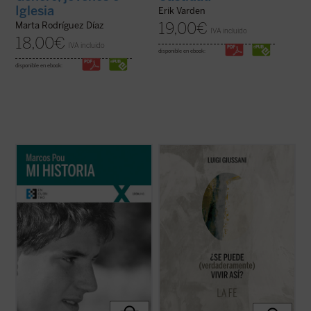
Iglesia
Erik Varden
19,00
€
Marta Rodríguez Díaz
IVA incluido
18,00
€
IVA incluido
disponible en ebook:
disponible en ebook:
«Es algo extraño hablar de 'mi historia'
A modo de comentario,
¿Se puede
puesto que lo único interesante en ella, lo
(verdaderamente) vivir así?
propone
único que la salva de ser una historia
diálogos entre el autor y grupos de jóvenes.
aburrida y plana es lo que Cristo ha hecho
Este primer volumen, en palabras de
en mi vida. Por lo tanto, es más bien la
Giussani, transita por estos tres senderos:
historia de lo que Cristo ha hecho ...
(ver
«fe, certeza de una presencia; ...
(ver ficha)
ficha)