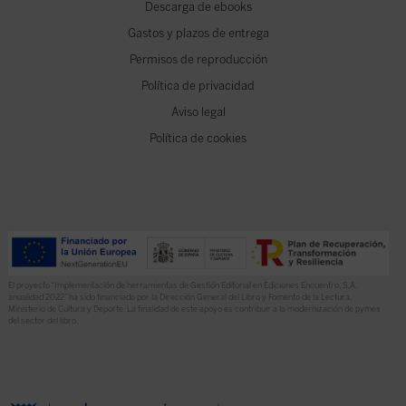
Descarga de ebooks
Gastos y plazos de entrega
Permisos de reproducción
Política de privacidad
Aviso legal
Política de cookies
El proyecto “Implementación de herramientas de Gestión Editorial en Ediciones Encuentro, S.A.
anualidad 2022” ha sido financiado por la Dirección General del Libro y Fomento de la Lectura,
Ministerio de Cultura y Deporte. La finalidad de este apoyo es contribuir a la modernización de pymes
del sector del libro.