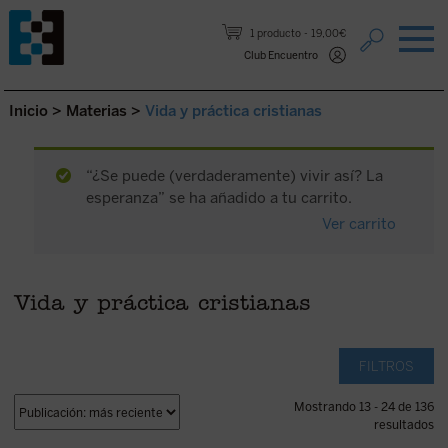
Saltar al contenido.
1 producto
19,00€
Club Encuentro
Inicio
>
Materias
>
Vida y práctica cristianas
“¿Se puede (verdaderamente) vivir así? La
esperanza” se ha añadido a tu carrito.
Ver carrito
Vida y práctica cristianas
FILTROS
Mostrando 13 - 24 de 136
resultados