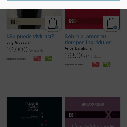
¿Se puede vivir así?
Sobre el amor en
tiempos incrédulos
Luigi Giussani
22,00
€
Ángel Barahona
IVA incluido
16,50
€
IVA incluido
disponible en ebook:
disponible en ebook:
Lo que no muere nunca
es la autobiografía
Como tantos occidentales nacidos en las
de Takashi Nagai, en la que el autor recorre
últimas décadas del siglo XX, el dominico
su vida, desde la infancia hasta el día de la
Adrien Candiard tenía la percepción de vivir
explosión de la bomba atómica, captando
en un mundo firme y tranquilizador que, de
los numerosos acontecimientos que se
modo casi repentino, se ha hundido en el
desarrollan como la ...
(ver ficha)
curso de apenas unos pocos ...
(ver ficha)