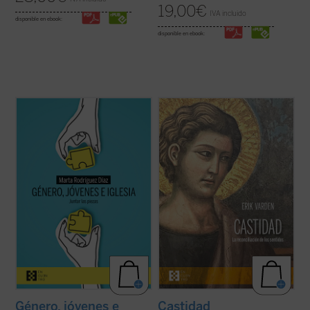
19,00
€
IVA incluido
disponible en ebook:
disponible en ebook:
Alrededor del género se ha abierto una
Erik Varden muestra —en un texto
enorme brecha que separa a padres e
enriquecido con una amplia gama de
hijos, nietos y abuelos. No hay quien se
referencias a las escrituras, la literatura, la
entienda y se escuche. En las familias es
música, la pintura y la escultura— que la
motivo de disputa, los hijos no se sienten
castidad, la dirección única de los sentidos,
acogidos y los padres se frustran ante
es una cualidad atractiva y ...
(ver ficha)
ideas ...
(ver ficha)
Género, jóvenes e
Castidad