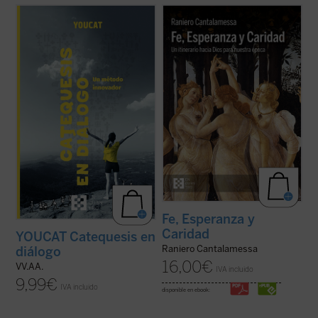
Catequesis en diálogo. Un método
El padre Raniero Cantalamessa acompaña
innovador
es el manual para todo el que
a los lectores en un viaje hacia la
quiera saber cómo hacer la catequesis de
comprensión de las virtudes teologales: Fe,
una forma nueva dejando una huella
Esperanza y Caridad, con la certeza de que
profunda en la gente joven. Una
no hay ningún contenido de la fe, por
introducción general a la catequesis
elevado que sea, que no pueda hacerse ...
moderna, pero ...
(ver ficha)
(ver ficha)
Fe, Esperanza y
Caridad
YOUCAT Catequesis en
Raniero Cantalamessa
diálogo
16,00
€
VV.AA.
IVA incluido
9,99
€
IVA incluido
disponible en ebook: