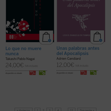
Unas palabras antes
Lo que no muere
del Apocalipsis
nunca
Adrien Candiard
Takashi Pablo Nagai
12,00
€
24,00
€
IVA incluido
IVA incluido
disponible en ebook:
disponible en ebook:
« Anterior
1
2
3
4
…
12
Siguiente »