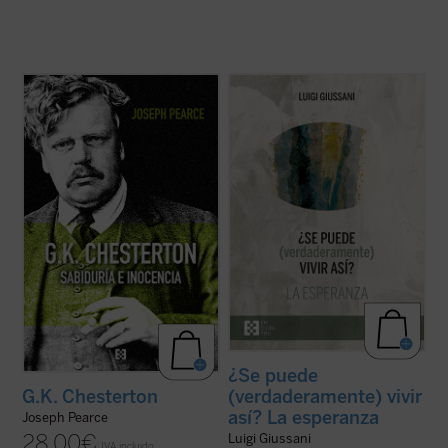
Edición 150 aniversario del nacimiento de
En este volumen descubrimos, dice
Chesterton.
Giussani, que la esperanza es una palabra
«Pearce consigue que la vida de
humana: «La esperanza cristiana es la más
Chesterton fluya con pulso de novela (...)
rica apertura a la realidad, el más rico
Leer
G.K. Chesterton. Sabiduría e inocencia
descubrimiento en la realidad, la mayor
es altamente recomendable, salvo que uno
exaltación de la realidad que el hombre ...
prefiera pasar ...
(ver ficha)
(ver ficha)
¿Se puede
(verdaderamente) vivir
G.K. Chesterton
así? La esperanza
Joseph Pearce
28,00
€
Luigi Giussani
IVA incluido