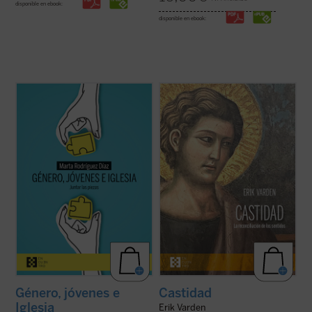
disponible en ebook:
disponible en ebook:
Alrededor del género se ha abierto una
Erik Varden muestra —en un texto
enorme brecha que separa a padres e
enriquecido con una amplia gama de
hijos, nietos y abuelos. No hay quien se
referencias a las escrituras, la literatura, la
entienda y se escuche. En las familias es
música, la pintura y la escultura— que la
motivo de disputa, los hijos no se sienten
castidad, la dirección única de los sentidos,
acogidos y los padres se frustran ante
es una cualidad atractiva y ...
(ver ficha)
ideas ...
(ver ficha)
Género, jóvenes e
Castidad
Iglesia
Erik Varden