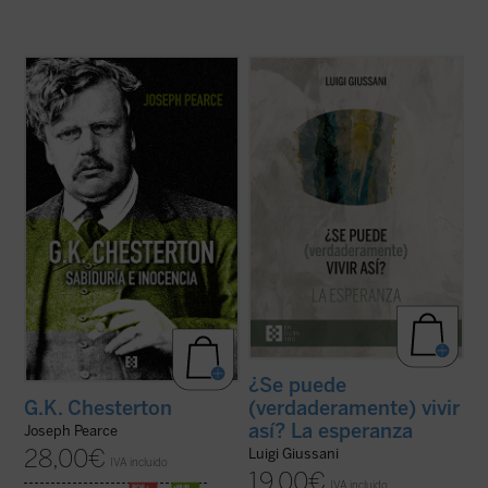
Edición 150 aniversario del nacimiento de
En este volumen descubrimos, dice
Chesterton.
Giussani, que la esperanza es una palabra
«Pearce consigue que la vida de
humana: «La esperanza cristiana es la más
Chesterton fluya con pulso de novela (...)
rica apertura a la realidad, el más rico
Leer
G.K. Chesterton. Sabiduría e inocencia
descubrimiento en la realidad, la mayor
es altamente recomendable, salvo que uno
exaltación de la realidad que el hombre ...
prefiera pasar ...
(ver ficha)
(ver ficha)
¿Se puede
(verdaderamente) vivir
G.K. Chesterton
así? La esperanza
Joseph Pearce
28,00
€
Luigi Giussani
IVA incluido
19,00
€
IVA incluido