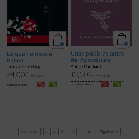
Unas palabras antes
Lo que no muere
del Apocalipsis
nunca
Adrien Candiard
Takashi Pablo Nagai
12,00
€
24,00
€
IVA incluido
IVA incluido
disponible en ebook:
disponible en ebook:
« Anterior
1
2
3
4
…
12
Siguiente »