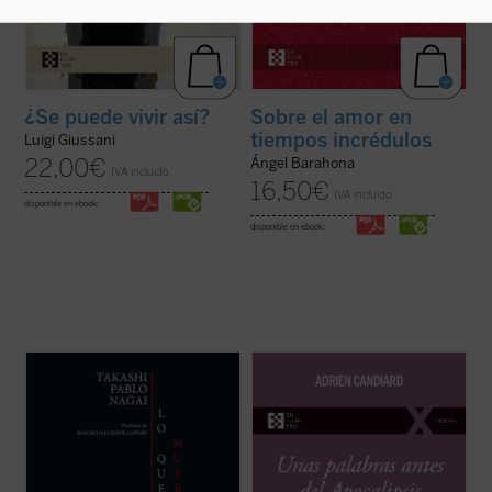
¿Se puede vivir así?
Sobre el amor en
tiempos incrédulos
Luigi Giussani
22,00
€
Ángel Barahona
IVA incluido
16,50
€
IVA incluido
disponible en ebook:
disponible en ebook:
Lo que no muere nunca
es la autobiografía
Como tantos occidentales nacidos en las
de Takashi Nagai, en la que el autor recorre
últimas décadas del siglo XX, el dominico
su vida, desde la infancia hasta el día de la
Adrien Candiard tenía la percepción de vivir
explosión de la bomba atómica, captando
en un mundo firme y tranquilizador que, de
los numerosos acontecimientos que se
modo casi repentino, se ha hundido en el
desarrollan como la ...
(ver ficha)
curso de apenas unos pocos ...
(ver ficha)