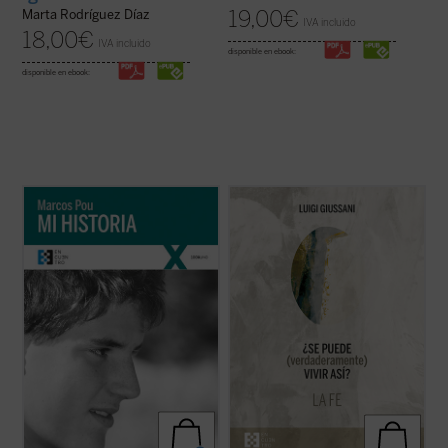
19,00
€
Marta Rodríguez Díaz
IVA incluido
18,00
€
IVA incluido
disponible en ebook:
disponible en ebook:
«Es algo extraño hablar de 'mi historia'
A modo de comentario,
¿Se puede
puesto que lo único interesante en ella, lo
(verdaderamente) vivir así?
propone
único que la salva de ser una historia
diálogos entre el autor y grupos de jóvenes.
aburrida y plana es lo que Cristo ha hecho
Este primer volumen, en palabras de
en mi vida. Por lo tanto, es más bien la
Giussani, transita por estos tres senderos:
historia de lo que Cristo ha hecho ...
(ver
«fe, certeza de una presencia; ...
(ver ficha)
ficha)