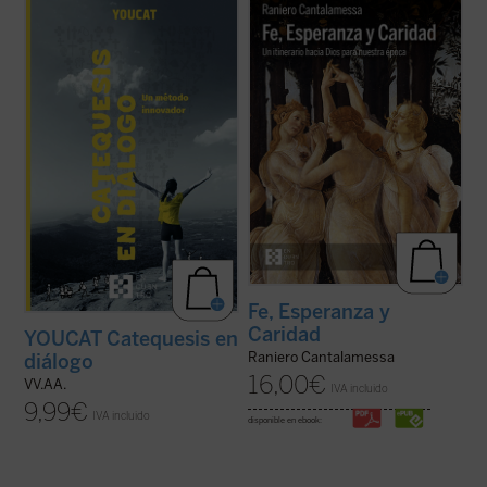
Catequesis en diálogo. Un método
El padre Raniero Cantalamessa acompaña
innovador
es el manual para todo el que
a los lectores en un viaje hacia la
quiera saber cómo hacer la catequesis de
comprensión de las virtudes teologales: Fe,
una forma nueva dejando una huella
Esperanza y Caridad, con la certeza de que
profunda en la gente joven. Una
no hay ningún contenido de la fe, por
introducción general a la catequesis
elevado que sea, que no pueda hacerse ...
moderna, pero ...
(ver ficha)
(ver ficha)
Fe, Esperanza y
Caridad
YOUCAT Catequesis en
Raniero Cantalamessa
diálogo
16,00
€
VV.AA.
IVA incluido
9,99
€
IVA incluido
disponible en ebook: