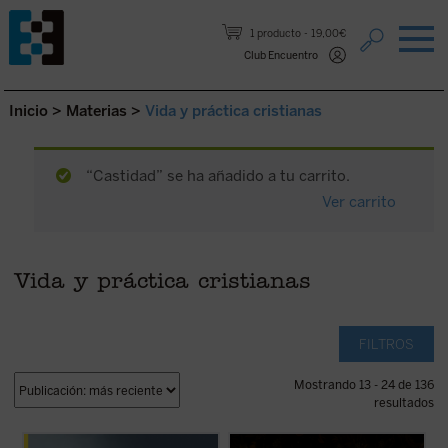
Saltar al contenido.
1 producto
19,00€
Club Encuentro
Inicio
>
Materias
>
Vida y práctica cristianas
“Castidad” se ha añadido a tu carrito.
Ver carrito
Vida y práctica cristianas
FILTROS
Mostrando 13 - 24 de 136
resultados