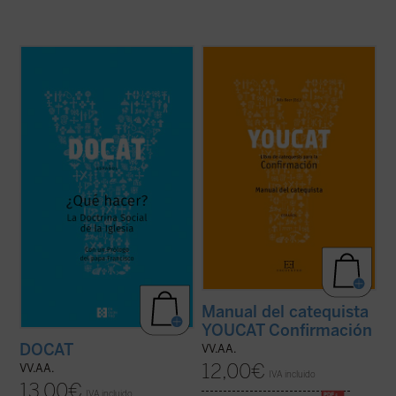
DOCAT, guía joven de la Doctrina Social de
El manual del curso de catequesis para la
la Iglesia, es un instrumento excepcional
Confirmación del YOUCAT es un texto
para ayudar a los jóvenes de hoy a conocer
orientado a catequistas, monitores,
y vivir las enseñanzas de carácter social
profesores y padres para acompañar el
de la Iglesia Católica. Constituye, además,
trabajo de los catecúmenos con el libro de
una interesante continuación ...
(ver ficha)
confirmación de YOUCAT. El texto contiene
...
(ver ficha)
Manual del catequista
YOUCAT Confirmación
DOCAT
VV.AA.
12,00
€
VV.AA.
IVA incluido
13,00
€
IVA incluido