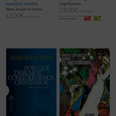
nuestra noche
Luigi Giussani
23,00
€
Marie-Joseph Le Guillou
IVA incluido
12,00
€
IVA incluido
disponible en ebook:
¿Por qué deberíamos considerarnos
«¿Qué implica existencialmente el hecho
cristianos? Hoy somos liberales y, por
de que una mujer y un hombre quieran que
consiguiente, no necesitamos dirigirnos al
su matrimonio sea bendecido por Cristo y
cristianismo para justificar nuestros
se convierta por tanto en un sacramento?
derechos y libertades fundamentales.
Implica que la unidad de sus personas se
Somos laicos y, en consecuencia, podemos
entienda y viva en función del Reino de ...
considerar las ...
(ver ficha)
(ver ficha)