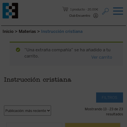
Saltar al contenido.
1 producto
20,00€
Club Encuentro
Inicio
>
Materias
>
Instrucción cristiana
“Una extraña compañía” se ha añadido a tu
carrito.
Ver carrito
Instrucción cristiana
FILTROS
Mostrando 13 - 23 de 23
resultados