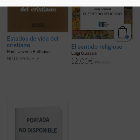
Estados de vida del
cristiano
El sentido religioso
Hans Urs von Balthasar
Luigi Giussani
NO DISPONIBLE
12,00
€
IVA incluido
Preguntarse por Dios
es, efectivamente,
razonable
. Ateos, agnósticos y, por
supuesto, creyentes de distintas religiones,
incluyen en sus pensamientos del día a día
dudas y cuestiones relativas al título de
este interesante ensayo....
(ver ficha)