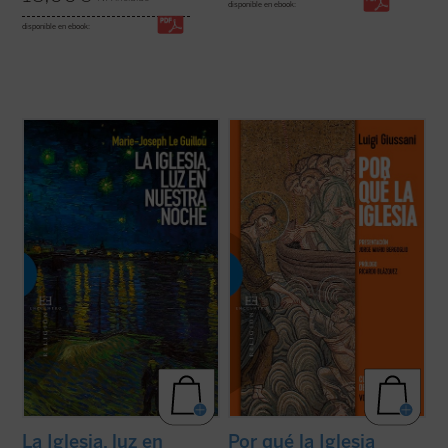
disponible en ebook:
disponible en ebook:
La Iglesia, luz en nuestra noche
es libro de
«Viviendo la experiencia de la comunidad
meditaciones que invita a introducirse
cristiana el hombre de hoy puede verificar
progresivamente en el misterio de Cristo y
que esta realidad no es solamente humana,
de su Iglesia, mediante la oración y la
sino que esta vida corresponde a las
inteligencia afectiva del corazón. Se trata,
exigencias más radicales del corazón, que
en gran medida, de una ...
(ver ficha)
permite encarar las circunstancias y los ...
(ver ficha)
La Iglesia, luz en
Por qué la Iglesia