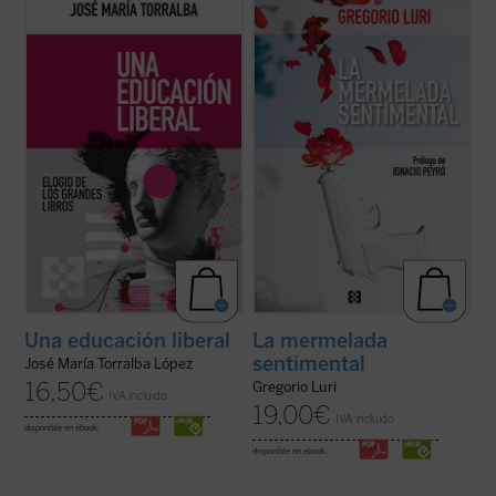
«En estas páginas, José María Torralba se
Gregorio Luri, siempre sensato y lúcido,
ocupa de la historia de la educación liberal
enhebra sus artículos con un fino hilo
y sus principios teóricos, así como de los
común: ese emotivismo que nos impulsa a
problemas prácticos que suelen impedir o
creer que las cosas son más verdaderas
dificultar la formación de los alumnos en
cuando más las sentimos o que más vale
las humanidades, con ...
(ver ficha)
una emoción (especialmente en el caso de
...
(ver ficha)
Una educación liberal
La mermelada
sentimental
José María Torralba López
16,50
€
Gregorio Luri
IVA incluido
19,00
€
IVA incluido
disponible en ebook:
disponible en ebook: