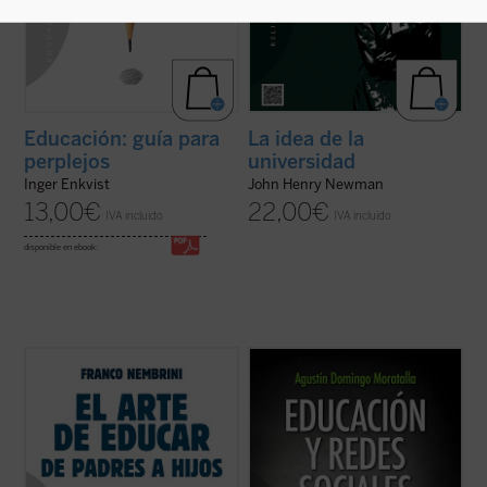
Educación: guía para
La idea de la
perplejos
universidad
Inger Enkvist
John Henry Newman
13,00
€
22,00
€
IVA incluido
IVA incluido
disponible en ebook:
Con lenguaje directo y cercano, el autor del
Las redes sociales están introduciendo
libro expone al lector su amplísima
nuevas formas de entender las relaciones
experiencia en el campo de la educación,
personales y la comunicación social. Ante
ofreciéndola a todos los que deseen ser
una globalización irreversible, los cambios
acompañados en la apasionante tarea de
que están generando las tecnologías de la
transmitir a los jóvenes una esperanza ...
información no sólo afectan al ...
(ver ficha)
(ver ficha)