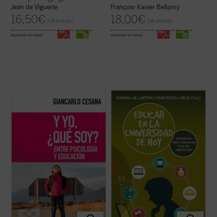
Jean de Viguerie
François-Xavier Bellamy
16,50
€
18,00
€
IVA incluido
IVA incluido
disponible en ebook:
disponible en ebook:
¿Por qué habitualmente el fracaso escolar
Este libro tiene por objeto ofrecer vías de
termina en manos de un psicólogo? ¿Por
reflexión y propuestas concretas que
qué con frecuencia son los psicólogos los
generen momentos de auténtica vida
que dirigen la coordinación de la actividad
universitaria. Su origen está en las
educativa? Frente a una mentalidad en la
diferentes actividades organizadas por el
que comúnmente la educación ha ...
(ver
Grupo de Investigación Interuniversitario
ficha)
de ...
(ver ficha)