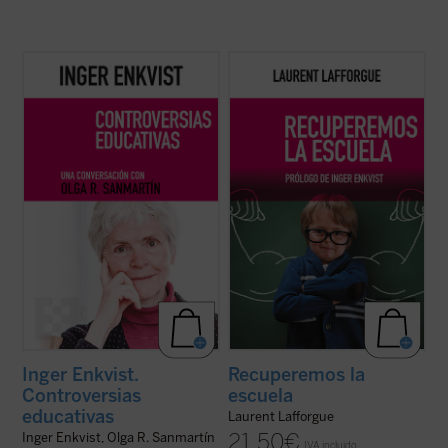
La experta educativa sueca Inger Enkvist y
El matemático francés Laurent Lafforgue,
la periodista Olga R. Sanmartín abordan en
Medalla Fields del año 2002, ha intervenido
esta larga e intensa conversación las
en los últimos años en numerosas
cuestiones más controvertidas en el
ocasiones en el debate público actual sobre
terreno de la educación: la tensión entre el
la educación y la escuela francesa y
modelo inclusivo y el diferenciado, ...
(ver
europea. Este libro recoge algunas de ...
ficha)
(ver ficha)
Inger Enkvist.
Recuperemos la
Controversias
escuela
educativas
Laurent Lafforgue
21,50
€
Inger Enkvist, Olga R. Sanmartín
IVA incluido