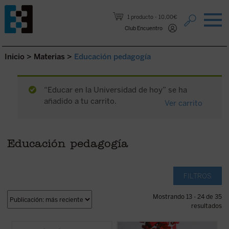
Saltar al contenido.
1 producto
10,00€
Club Encuentro
Inicio
>
Materias
>
Educación pedagogía
“Educar en la Universidad de hoy” se ha
añadido a tu carrito.
Ver carrito
Educación pedagogía
FILTROS
Mostrando 13 - 24 de 35
resultados