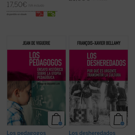
17,50
€
IVA incluido
disponible en ebook:
Jean de Viguerie ilumina a los padres sobre
Bellamy expone aquí de forma precisa y
lo que han hecho algunos de los más
brillante, a través de las figuras de
conocidos pedagogos contemporáneos,
Descartes, Rousseau y Bourdieu, los
como Freinet, Ferrière, Piaget, Meirieu:
principales hitos del proceso de ruptura de
desarrollar los sistemas utópicos
la transmisión de la cultura que ha tenido
propuestos hace siglos por pensadores
lugar en los últimos siglos en Europa....
(ver
como Erasmo o ...
(ver ficha)
ficha)
Los pedagogos
Los desheredados