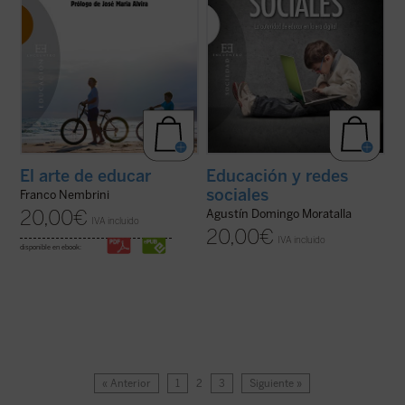
El arte de educar
Educación y redes
sociales
Franco Nembrini
20,00
€
Agustín Domingo Moratalla
IVA incluido
20,00
€
IVA incluido
disponible en ebook:
« Anterior
1
2
3
Siguiente »