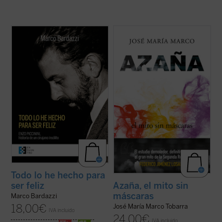
En mayo de 1999, 7.000 personas
El profesor, escritor y columnista José
abarrotaron la basílica de San Petronio en
María Marco, autor hace ya treinta años de
Bolonia para dar su último adiós a Enzo
una de las más importantes biografías de
Piccinini, cirujano del hospital de
Manuel Azaña, ha compuesto este nuevo
Sant'Orsola. ¿Quién era este joven médico
ensayo histórico-político sobre el escritor y
que había sido capaz de dejar una huella
político de Alcalá de Henares ...
(ver ficha)
tan ...
(ver ficha)
Todo lo he hecho para
ser feliz
Azaña, el mito sin
máscaras
Marco Bardazzi
18,00
€
José María Marco Tobarra
IVA incluido
24,00
€
IVA incluido