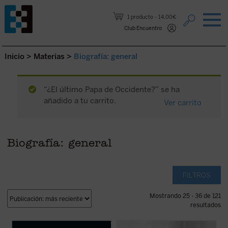
Saltar al contenido.
1 producto
14,00€
Club Encuentro
Inicio
>
Materias
>
Biografía: general
“¿El último Papa de Occidente?” se ha
añadido a tu carrito.
Ver carrito
Biografía: general
FILTROS
Mostrando 25 - 36 de 121
resultados