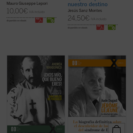
nuestro destino
Mauro Giuseppe Lepori
10,00
€
Jesús Sanz Montes
IVA incluido
24,50
€
IVA incluido
disponible en ebook:
disponible en ebook:
Esta biografía del recién proclamado santo
Pionero de la genética moderna,
Carlos de Foucauld, escrita por quien ha
deslumbrado por la belleza de cada vida
sido vicepostulador de su causa de
humana, el profesor Jérôme Lejeune ha
canonización, se centra en los aspectos
hecho historia al defender a los que no
más sobresalientes de su espiritualidad y
tienen voz. Siguiendo su conciencia de
de su actividad pastoral. El libro arranca ...
médico fiel al juramento hipocrático y de
(ver ficha)
cristiano ...
(ver ficha)