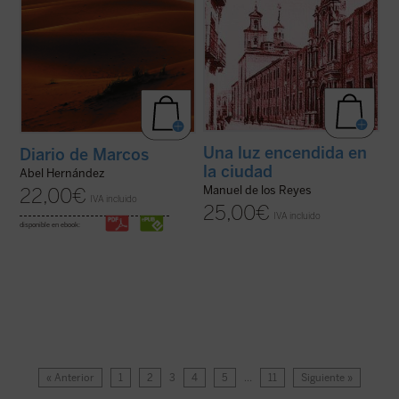
Una luz encendida en
Diario de Marcos
la ciudad
Abel Hernández
Manuel de los Reyes
22,00
€
IVA incluido
25,00
€
IVA incluido
disponible en ebook:
« Anterior
1
2
3
4
5
…
11
Siguiente »