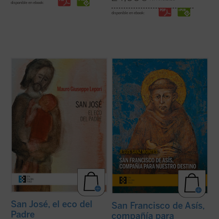
disponible en ebook:
disponible en ebook:
San José fue llamado a materializar la
La de san Francisco de Asís es una de las
paternidad de Dios hacia el Hijo encarnado.
historias de santidad más enraizadas en el
Una vocación, un camino, vividos en el
Evangelio, generando en su familia
silencio, porque tendía a la escucha de una
espiritual todos los registros de una
Palabra que se hizo Presencia en su casa.
santidad encarnada en el tiempo de cada
Con él, Dios Padre no ha querido ...
(ver
época. «El autor hace un regalo de lúcida ...
ficha)
(ver ficha)
San José, el eco del
San Francisco de Asís,
Padre
compañía para