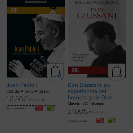
El 4 de septiembre de 2022 fue beatificado
Don Luigi Giussani fue uno de los más
el Siervo de Dios Albino Luciani, quien fue
grandes educadores del siglo XX. Esta
papa con el nombre de Juan Pablo I, con
obra, escrita por uno de sus más
uno de los pontificados más breves de la
estrechos colaboradores a lo largo de
historia. El autor, que ha tenido la gracia de
cuarenta años, conforma una sintética
conocer personalmente al beato ...
(ver
biografía espiritual que permite conocer
ficha)
con precisión ...
(ver ficha)
Juan Pablo I
Don Giussani, su
experiencia del
Claudio Alberto Andreoli
hombre y de Dios
16,50
€
IVA incluido
Massimo Camisasca
disponible en ebook:
17,00
€
IVA incluido
disponible en ebook: