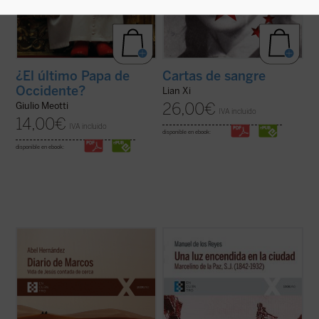
¿El último Papa de
Cartas de sangre
Occidente?
Lian Xi
26,00
€
Giulio Meotti
IVA incluido
14,00
€
IVA incluido
disponible en ebook:
disponible en ebook:
El autor afila su pluma y despliega su
Narra la vida de Marcelino de la Paz, quien
maestría como cronista para dar color y
ingresó en el noviciado de la Compañía de
vida a la historia de Jesús de Nazaret, que
Jesús. Docente, predicador, misionero,
es «contada de cerca» por un aún joven e
confesor e impulsor de obras sociales, su
inexperto evangelista Marcos, a quien
biografía es a la par una muestra de la
Jesús le encarga, nada más conocerle ...
implicación en el ministerio del ...
(ver ficha)
(ver ficha)